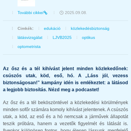
További cikkei
2025.09.08.
Cimkék:
edukáció
közlekedésbiztonság
látásvizsgálat
LJVB2025
optikus
optometrista
Az ősz és a tél kihívást jelent minden közlekedőnek:
csúszós utak, köd, eső, hó. A „Láss jól, vezess
biztonságosan!” kampány idén is emlékeztet: a látásod
a legjobb biztosítás. Nézd meg a podcastet!
Az ősz és a tél beköszöntével a közlekedési körülmények
minden sofőr számára komoly kihívást jelentenek. A csúszós
utak, a köd, az eső és a hó nemcsak a járművek állapotát
teszik próbára, hanem a vezetők figyelmét és látását is.
Ilyenkor különösen fontos, hogy élesen lássunk, megfelelő