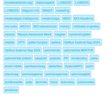
közlekedésbiztonság
látásvizsgálat
LJVB2023
LJVB2024
LJVB2025
Magazin infó
MAKOT
marketing
mesterséges intelligencia
mestervizsga
MIDO
MOI Akadémia
moi extra
MOI hír
MOI videósorozat
műhely
működési engedély
myopia
Myopia Awareness Week
nagyker
nyereményjáték
oktatás
OPTI
optika hungary
optikus
Optikus Szakmai Nap 2024.
Optikus Szakmai Nap 2026
optometrista
optometrista MENTOR
optometrista szekció
pályázat
podcast
PR
rendezvény
sales
social média
sportszemüveg
statisztika
SzakmaINFO
szem
szemüveg
szemüvegkeret
szemüveglencse
szemvizsgálat
színtévesztés
sztár
technika
trend
tudomány
üzletvezetés
workshop