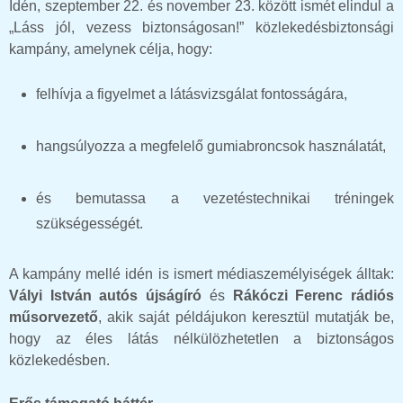
Idén, szeptember 22. és november 23. között ismét elindul a
„Láss jól, vezess biztonságosan!” közlekedésbiztonsági
kampány, amelynek célja, hogy:
felhívja a figyelmet a látásvizsgálat fontosságára,
hangsúlyozza a megfelelő gumiabroncsok használatát,
és bemutassa a vezetéstechnikai tréningek
szükségességét.
A kampány mellé idén is ismert médiaszemélyiségek álltak:
Vályi István autós újságíró
és
Rákóczi Ferenc rádiós
műsorvezető
, akik saját példájukon keresztül mutatják be,
hogy az éles látás nélkülözhetetlen a biztonságos
közlekedésben.