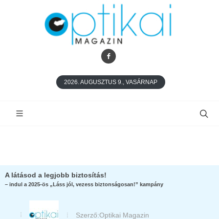
2026. AUGUSZTUS 9., VASÁRNAP
A látásod a legjobb biztosítás!
– indul a 2025-ös „Láss jól, vezess biztonságosan!” kampány
Szerző:
Optikai Magazin