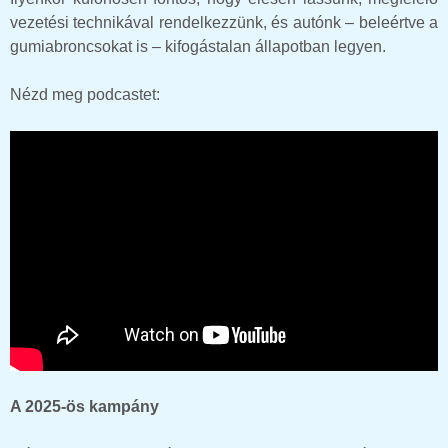
vezetési technikával rendelkezzünk, és autónk – beleértve a
gumiabroncsokat is – kifogástalan állapotban legyen.
Nézd meg podcastet:
A 2025-ös kampány