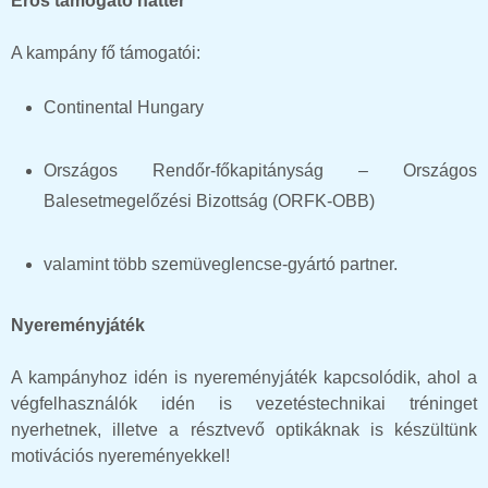
Erős támogató háttér
A kampány fő támogatói:
Continental Hungary
Országos Rendőr-főkapitányság – Országos
Balesetmegelőzési Bizottság (ORFK-OBB)
valamint több szemüveglencse-gyártó partner.
Nyereményjáték
A kampányhoz idén is nyereményjáték kapcsolódik, ahol a
végfelhasználók idén is vezetéstechnikai tréninget
nyerhetnek, illetve a résztvevő optikáknak is készültünk
motivációs nyereményekkel!