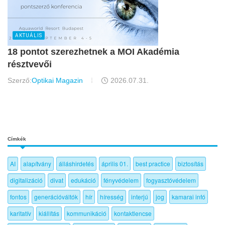
AKTUÁLIS
18 pontot szerezhetnek a MOI Akadémia
résztvevői
Szerző:
Optikai Magazin
2026.07.31.
Címkék
AI
alapítvány
álláshirdetés
április 01.
best practice
biztosítás
digitalizáció
divat
edukáció
fényvédelem
fogyasztóvédelem
fontos
generációváltók
hír
híresség
interjú
jog
kamarai infó
karitatív
kiállítás
kommunikáció
kontaktlencse