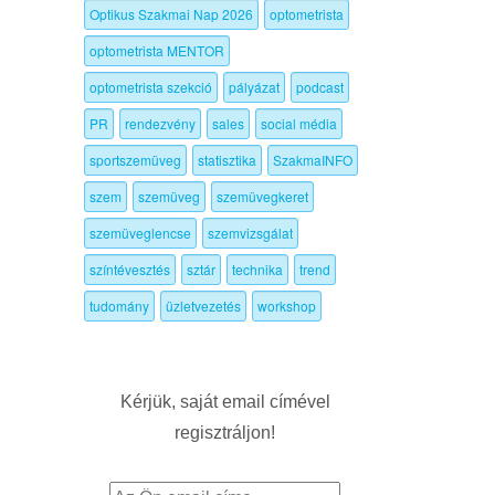
Optikus Szakmai Nap 2026
optometrista
optometrista MENTOR
optometrista szekció
pályázat
podcast
PR
rendezvény
sales
social média
sportszemüveg
statisztika
SzakmaINFO
szem
szemüveg
szemüvegkeret
szemüveglencse
szemvizsgálat
színtévesztés
sztár
technika
trend
tudomány
üzletvezetés
workshop
Kérjük, saját email címével
regisztráljon!