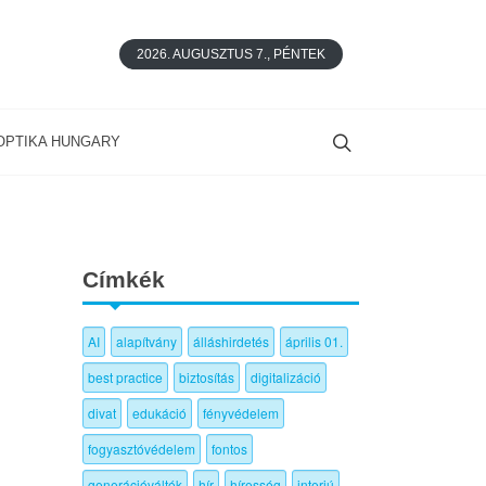
2026. AUGUSZTUS 7., PÉNTEK
OPTIKA HUNGARY
Címkék
AI
alapítvány
álláshirdetés
április 01.
best practice
biztosítás
digitalizáció
divat
edukáció
fényvédelem
fogyasztóvédelem
fontos
generációváltók
hír
híresség
interjú