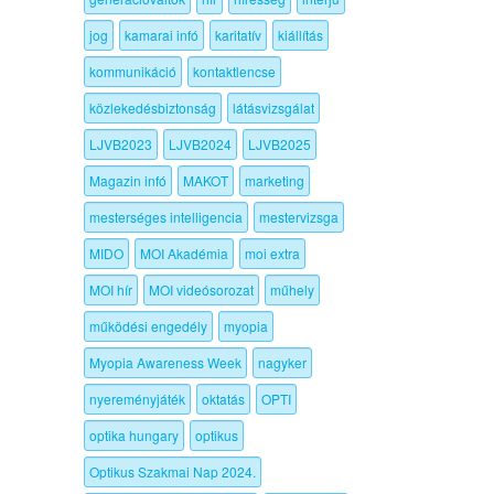
jog
kamarai infó
karitatív
kiállítás
kommunikáció
kontaktlencse
közlekedésbiztonság
látásvizsgálat
LJVB2023
LJVB2024
LJVB2025
Magazin infó
MAKOT
marketing
mesterséges intelligencia
mestervizsga
MIDO
MOI Akadémia
moi extra
MOI hír
MOI videósorozat
műhely
működési engedély
myopia
Myopia Awareness Week
nagyker
nyereményjáték
oktatás
OPTI
optika hungary
optikus
Optikus Szakmai Nap 2024.