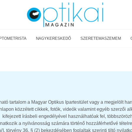
PTOMETRISTA
NAGYKERESKEDŐ
SZERETEMASZEMEM
ató tartalom a Magyar Optikus Ipartestület vagy a megjelölt ha
lapon közzétett cikkek, fotók, videók valamint egyéb szerzői a
k kifejezett írásbeli engedélyével használhatóak fel, többszöröz
natkozik a nyilvánosság számára történő hozzáférhetővé tételre
I. törvény 36. § (2) bekezdésében foglaltak szerinti tiltó nyilat