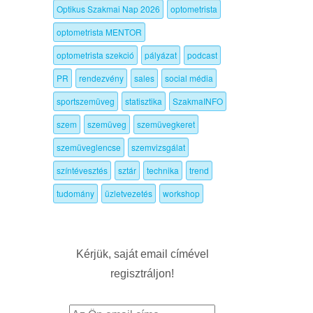
Optikus Szakmai Nap 2026
optometrista
optometrista MENTOR
optometrista szekció
pályázat
podcast
PR
rendezvény
sales
social média
sportszemüveg
statisztika
SzakmaINFO
szem
szemüveg
szemüvegkeret
szemüveglencse
szemvizsgálat
színtévesztés
sztár
technika
trend
tudomány
üzletvezetés
workshop
Kérjük, saját email címével
regisztráljon!