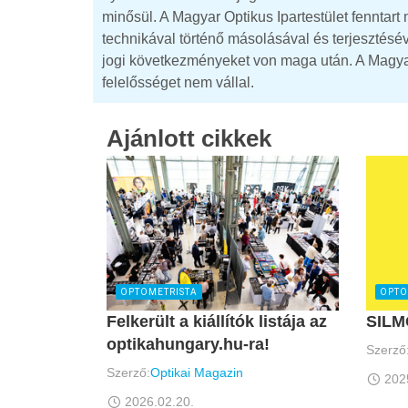
minősül. A Magyar Optikus Ipartestület fenntar
technikával történő másolásával és terjesztésév
jogi következményeket von maga után. A Magyar 
felelősséget nem vállal.
Ajánlott cikkek
OPTOMETRISTA
OPTO
Felkerült a kiállítók listája az
SILM
optikahungary.hu-ra!
Szerző
Szerző:
Optikai Magazin
202
2026.02.20.