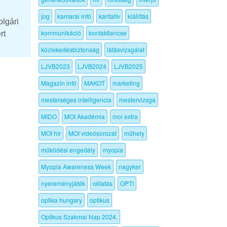
jog
kamarai infó
karitatív
kiállítás
olgári
kommunikáció
kontaktlencse
rt
közlekedésbiztonság
látásvizsgálat
LJVB2023
LJVB2024
LJVB2025
Magazin infó
MAKOT
marketing
mesterséges intelligencia
mestervizsga
MIDO
MOI Akadémia
moi extra
MOI hír
MOI videósorozat
műhely
működési engedély
myopia
Myopia Awareness Week
nagyker
nyereményjáték
oktatás
OPTI
optika hungary
optikus
Optikus Szakmai Nap 2024.