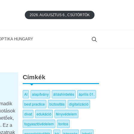
2026. AUGUSZTUS 6., CSÜTÖRTÖK
OPTIKA HUNGARY
Címkék
AI
alapítvány
álláshirdetés
április 01.
rmadik
best practice
biztosítás
digitalizáció
lkotások
divat
edukáció
fényvédelem
hetőek,
fogyasztóvédelem
fontos
. Ez a
kozatnak
generációváltók
hír
híresség
interjú