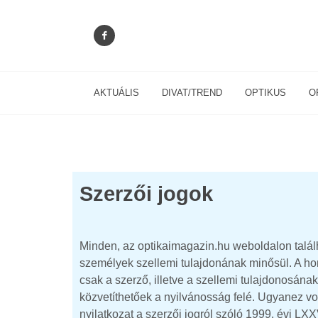
AKTUÁLIS
DIVAT/TREND
OPTIKUS
O
Szerzői jogok
Minden, az optikaimagazin.hu weboldalon találh
személyek szellemi tulajdonának minősül. A hon
csak a szerző, illetve a szellemi tulajdonosána
közvetíthetőek a nyilvánosság felé. Ugyanez vo
nyilatkozat a szerzői jogról szóló 1999. évi LXXV