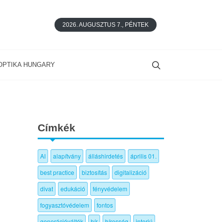
2026. AUGUSZTUS 7., PÉNTEK
OPTIKA HUNGARY
Címkék
AI
alapítvány
álláshirdetés
április 01.
best practice
biztosítás
digitalizáció
divat
edukáció
fényvédelem
fogyasztóvédelem
fontos
generációváltók
hír
híresség
interjú