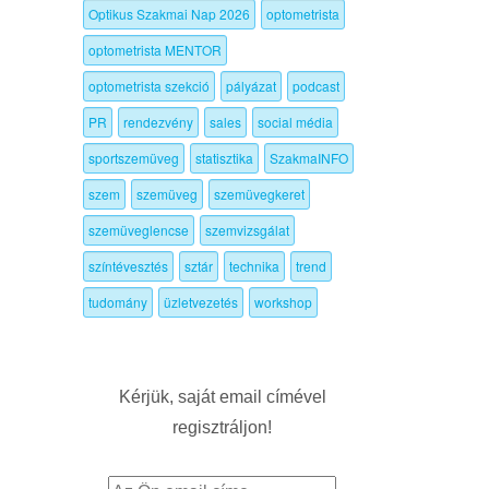
Optikus Szakmai Nap 2026
optometrista
optometrista MENTOR
optometrista szekció
pályázat
podcast
PR
rendezvény
sales
social média
sportszemüveg
statisztika
SzakmaINFO
szem
szemüveg
szemüvegkeret
szemüveglencse
szemvizsgálat
színtévesztés
sztár
technika
trend
tudomány
üzletvezetés
workshop
Kérjük, saját email címével
regisztráljon!