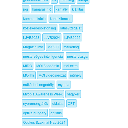
jog
kamarai infó
karitatív
kiállítás
kommunikáció
kontaktlencse
közlekedésbiztonság
látásvizsgálat
LJVB2023
LJVB2024
LJVB2025
Magazin infó
MAKOT
marketing
mesterséges intelligencia
mestervizsga
MIDO
MOI Akadémia
moi extra
MOI hír
MOI videósorozat
műhely
működési engedély
myopia
Myopia Awareness Week
nagyker
nyereményjáték
oktatás
OPTI
optika hungary
optikus
Optikus Szakmai Nap 2024.