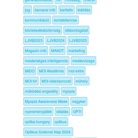
jog
kamarai infó
karitatív
kiállítás
kommunikáció
kontaktlencse
közlekedésbiztonság
látásvizsgálat
LJVB2023
LJVB2024
LJVB2025
Magazin infó
MAKOT
marketing
mesterséges intelligencia
mestervizsga
MIDO
MOI Akadémia
moi extra
MOI hír
MOI videósorozat
műhely
működési engedély
myopia
Myopia Awareness Week
nagyker
nyereményjáték
oktatás
OPTI
optika hungary
optikus
Optikus Szakmai Nap 2024.