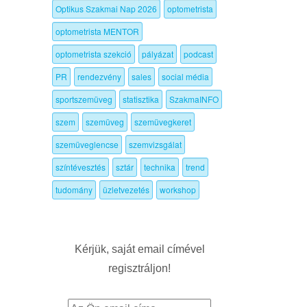
Optikus Szakmai Nap 2026
optometrista
optometrista MENTOR
optometrista szekció
pályázat
podcast
PR
rendezvény
sales
social média
sportszemüveg
statisztika
SzakmaINFO
szem
szemüveg
szemüvegkeret
szemüveglencse
szemvizsgálat
színtévesztés
sztár
technika
trend
tudomány
üzletvezetés
workshop
Kérjük, saját email címével
regisztráljon!