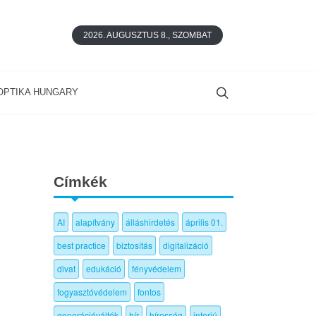
2026. AUGUSZTUS 8., SZOMBAT
OPTIKA HUNGARY
Címkék
AI
alapítvány
álláshirdetés
április 01.
best practice
biztosítás
digitalizáció
divat
edukáció
fényvédelem
fogyasztóvédelem
fontos
generációváltók
hír
híresség
interjú