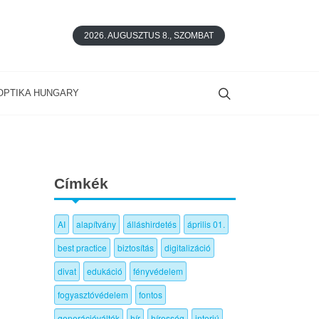
2026. AUGUSZTUS 8., SZOMBAT
OPTIKA HUNGARY
Címkék
AI
alapítvány
álláshirdetés
április 01.
best practice
biztosítás
digitalizáció
divat
edukáció
fényvédelem
fogyasztóvédelem
fontos
generációváltók
hír
híresség
interjú