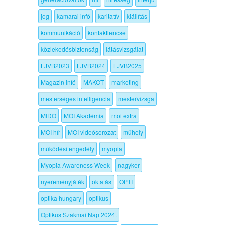
jog
kamarai infó
karitatív
kiállítás
kommunikáció
kontaktlencse
közlekedésbiztonság
látásvizsgálat
LJVB2023
LJVB2024
LJVB2025
Magazin infó
MAKOT
marketing
mesterséges intelligencia
mestervizsga
MIDO
MOI Akadémia
moi extra
MOI hír
MOI videósorozat
műhely
működési engedély
myopia
Myopia Awareness Week
nagyker
nyereményjáték
oktatás
OPTI
optika hungary
optikus
Optikus Szakmai Nap 2024.