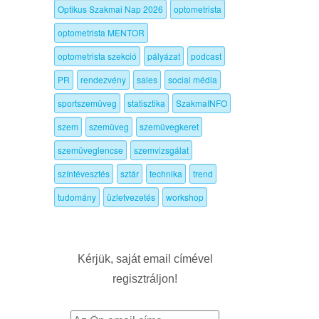
Optikus Szakmai Nap 2026
optometrista
g
optometrista MENTOR
optometrista szekció
pályázat
podcast
PR
rendezvény
sales
social média
sportszemüveg
statisztika
SzakmaINFO
szem
szemüveg
szemüvegkeret
szemüveglencse
szemvizsgálat
színtévesztés
sztár
technika
trend
tudomány
üzletvezetés
workshop
Kérjük, saját email címével
regisztráljon!