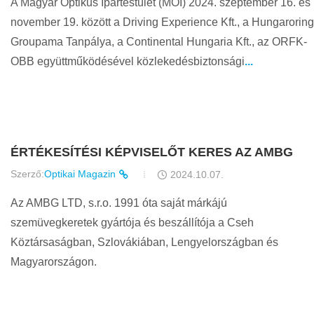
A Magyar Optikus Ipartestület (MOI) 2024. szeptember 16. és
november 19. között a Driving Experience Kft., a Hungarorin
Groupama Tanpálya, a Continental Hungaria Kft., az ORFK-
OBB együttműködésével közlekedésbiztonsági
...
ÉRTÉKESÍTÉSI KÉPVISELŐT KERES AZ AMBG
Szerző:
Optikai Magazin
2024.10.07.
Az AMBG LTD, s.r.o. 1991 óta saját márkájú
szemüvegkeretek gyártója és beszállítója a Cseh
Köztársaságban, Szlovákiában, Lengyelországban és
Magyarországon.