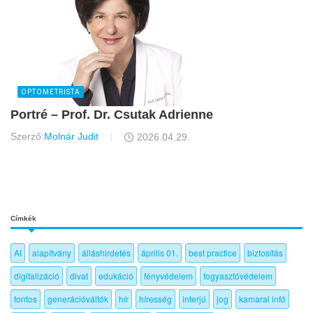
OPTOMETRISTA
Portré – Prof. Dr. Csutak Adrienne
Szerző:
Molnár Judit
2026.04.29.
Címkék
AI
alapítvány
álláshirdetés
április 01.
best practice
biztosítás
digitalizáció
divat
edukáció
fényvédelem
fogyasztóvédelem
fontos
generációváltók
hír
híresség
interjú
jog
kamarai infó