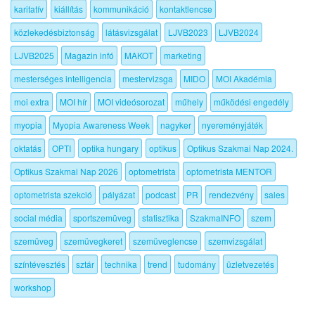
karitatív
kiállítás
kommunikáció
kontaktlencse
közlekedésbiztonság
látásvizsgálat
LJVB2023
LJVB2024
LJVB2025
Magazin infó
MAKOT
marketing
mesterséges intelligencia
mestervizsga
MIDO
MOI Akadémia
moi extra
MOI hír
MOI videósorozat
műhely
működési engedély
myopia
Myopia Awareness Week
nagyker
nyereményjáték
oktatás
OPTI
optika hungary
optikus
Optikus Szakmai Nap 2024.
Optikus Szakmai Nap 2026
optometrista
optometrista MENTOR
optometrista szekció
pályázat
podcast
PR
rendezvény
sales
social média
sportszemüveg
statisztika
SzakmaINFO
szem
szemüveg
szemüvegkeret
szemüveglencse
szemvizsgálat
színtévesztés
sztár
technika
trend
tudomány
üzletvezetés
workshop