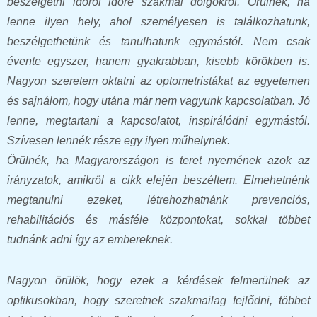
beszélgetni időről időre szakmai dolgokról. Örülnék, ha
lenne ilyen hely, ahol személyesen is találkozhatunk,
beszélgethetünk és tanulhatunk egymástól. Nem csak
évente egyszer, hanem gyakrabban, kisebb körökben is.
Nagyon szeretem oktatni az optometristákat az egyetemen
és sajnálom, hogy utána már nem vagyunk kapcsolatban. Jó
lenne, megtartani a kapcsolatot, inspirálódni egymástól.
Szívesen lennék része egy ilyen műhelynek.
Örülnék, ha Magyarországon is teret nyernének azok az
irányzatok, amikről a cikk elején beszéltem. Elmehetnénk
megtanulni ezeket, létrehozhatnánk prevenciós,
rehabilitációs és másféle központokat, sokkal többet
tudnánk adni így az embereknek.
Nagyon örülök, hogy ezek a kérdések felmerülnek az
optikusokban, hogy szeretnek szakmailag fejlődni, többet