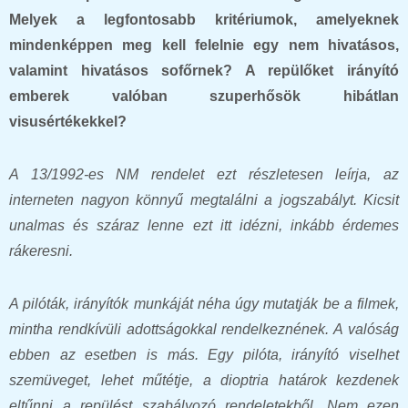
Melyek a legfontosabb kritériumok, amelyeknek
mindenképpen meg kell felelnie egy nem hivatásos,
valamint hivatásos sofőrnek? A repülőket irányító
emberek valóban szuperhősök hibátlan
visusértékekkel?
A 13/1992-es NM rendelet ezt részletesen leírja, az
interneten nagyon könnyű megtalálni a jogszabályt. Kicsit
unalmas és száraz lenne ezt itt idézni, inkább érdemes
rákeresni.
A pilóták, irányítók munkáját néha úgy mutatják be a filmek,
mintha rendkívüli adottságokkal rendelkeznének. A valóság
ebben az esetben is más. Egy pilóta, irányító viselhet
szemüveget, lehet műtétje, a dioptria határok kezdenek
eltűnni a repülést szabályozó rendeletekből. Nem ezen