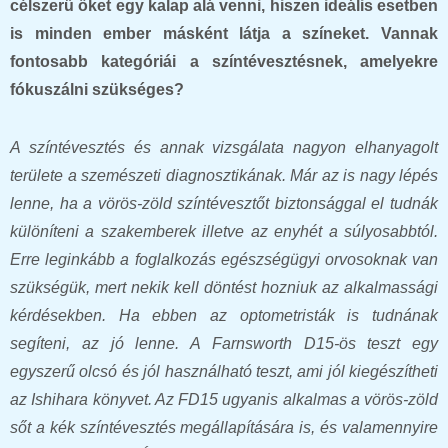
célszerű őket egy kalap alá venni, hiszen ideális esetben
is minden ember másként látja a színeket. Vannak
fontosabb kategóriái a színtévesztésnek, amelyekre
fókuszálni szükséges?
A színtévesztés és annak vizsgálata nagyon elhanyagolt
területe a szemészeti diagnosztikának. Már az is nagy lépés
lenne, ha a vörös-zöld színtévesztőt biztonsággal el tudnák
különíteni a szakemberek illetve az enyhét a súlyosabbtól.
Erre leginkább a foglalkozás egészségügyi orvosoknak van
szükségük, mert nekik kell döntést hozniuk az alkalmassági
kérdésekben. Ha ebben az optometristák is tudnának
segíteni, az jó lenne. A Farnsworth D15-ös teszt egy
egyszerű olcsó és jól használható teszt, ami jól kiegészítheti
az Ishihara könyvet. Az FD15 ugyanis alkalmas a vörös-zöld
sőt a kék színtévesztés megállapítására is, és valamennyire