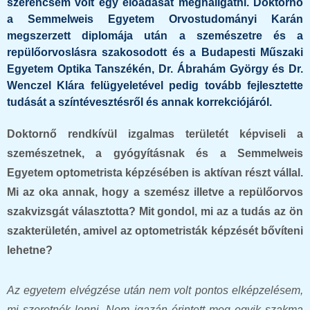
szerencsém volt egy előadását meghallgatni. Doktornő
a Semmelweis Egyetem Orvostudományi Karán
megszerzett diplomája után a szemészetre és a
repülőorvoslásra szakosodott és a Budapesti Műszaki
Egyetem Optika Tanszékén, Dr. Ábrahám György és Dr.
Wenczel Klára felügyeletével pedig tovább fejlesztette
tudását a színtévesztésről és annak korrekciójáról.
Doktornő rendkívül izgalmas területét képviseli a
szemészetnek, a gyógyításnak és a Semmelweis
Egyetem optometrista képzésében is aktívan részt vállal.
Mi az oka annak, hogy a szemész illetve a repülőorvos
szakvizsgát választotta? Mit gondol, mi az a tudás az ön
szakterületén, amivel az optometristák képzését bővíteni
lehetne?
Az egyetem elvégzése után nem volt pontos elképzelésem,
mi szeretnék lenni. Nem igazán érintett meg egyik szakma