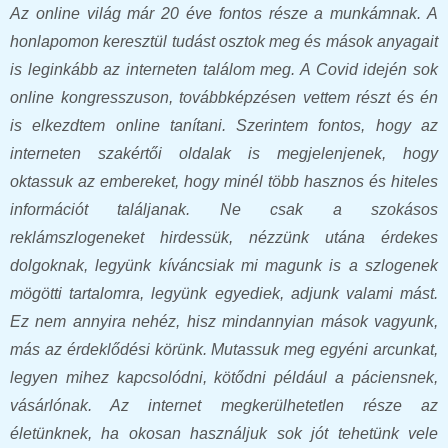
Az online világ már 20 éve fontos része a munkámnak. A
honlapomon keresztül tudást osztok meg és mások anyagait
is leginkább az interneten találom meg. A Covid idején sok
online kongresszuson, továbbképzésen vettem részt és én
is elkezdtem online tanítani. Szerintem fontos, hogy az
interneten szakértői oldalak is megjelenjenek, hogy
oktassuk az embereket, hogy minél több hasznos és hiteles
információt találjanak. Ne csak a szokásos
reklámszlogeneket hirdessük, nézzünk utána érdekes
dolgoknak, legyünk kíváncsiak mi magunk is a szlogenek
mögötti tartalomra, legyünk egyediek, adjunk valami mást.
Ez nem annyira nehéz, hisz mindannyian mások vagyunk,
más az érdeklődési körünk. Mutassuk meg egyéni arcunkat,
legyen mihez kapcsolódni, kötődni például a páciensnek,
vásárlónak. Az internet megkerülhetetlen része az
életünknek, ha okosan használjuk sok jót tehetünk vele