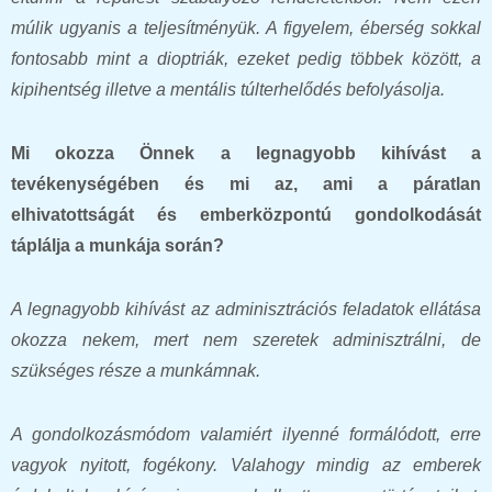
múlik ugyanis a teljesítményük. A figyelem, éberség sokkal
fontosabb mint a dioptriák, ezeket pedig többek között, a
kipihentség illetve a mentális túlterhelődés befolyásolja.
Mi okozza Önnek a legnagyobb kihívást a
tevékenységében és mi az, ami a páratlan
elhivatottságát és emberközpontú gondolkodását
táplálja a munkája során?
A legnagyobb kihívást az adminisztrációs feladatok ellátása
okozza nekem, mert nem szeretek adminisztrálni, de
szükséges része a munkámnak.
A gondolkozásmódom valamiért ilyenné formálódott, erre
vagyok nyitott, fogékony. Valahogy mindig az emberek