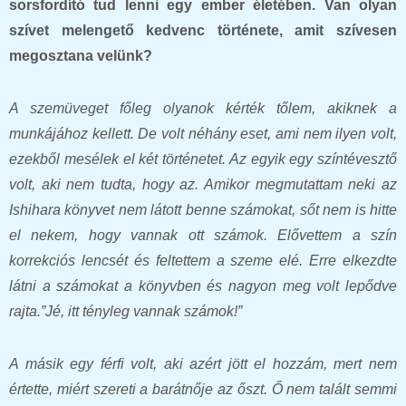
sorsfordító tud lenni egy ember életében. Van olyan
szívet melengető kedvenc története, amit szívesen
megosztana velünk?
A szemüveget főleg olyanok kérték tőlem, akiknek a
munkájához kellett. De volt néhány eset, ami nem ilyen volt,
ezekből mesélek el két történetet. Az egyik egy színtévesztő
volt, aki nem tudta, hogy az. Amikor megmutattam neki az
Ishihara könyvet nem látott benne számokat, sőt nem is hitte
el nekem, hogy vannak ott számok. Elővettem a szín
korrekciós lencsét és feltettem a szeme elé. Erre elkezdte
látni a számokat a könyvben és nagyon meg volt lepődve
rajta.”Jé, itt tényleg vannak számok!”
A másik egy férfi volt, aki azért jött el hozzám, mert nem
értette, miért szereti a barátnője az őszt. Ő nem talált semmi