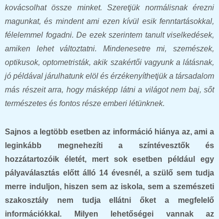
kovácsolhat össze minket. Szeretjük normálisnak érezni
magunkat, és mindent ami ezen kívül esik fenntartásokkal,
félelemmel fogadni. De ezek szerintem tanult viselkedések,
amiken lehet változtatni. Mindenesetre mi, szemészek,
optikusok, optometristák, akik szakértői vagyunk a látásnak,
jó példával járulhatunk elöl és érzékenyíthetjük a társadalom
más részeit arra, hogy másképp látni a világot nem baj, sőt
természetes és fontos része emberi létünknek.
Sajnos a legtöbb esetben az információ hiánya az, ami a
leginkább megnehezíti a színtévesztők és
hozzátartozóik életét, mert sok esetben például egy
pályaválasztás előtt álló 14 évesnél, a szülő sem tudja
merre induljon, hiszen sem az iskola, sem a szemészeti
szakosztály nem tudja ellátni őket a megfelelő
információkkal. Milyen lehetőségei vannak az