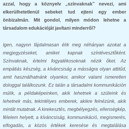
azzal, hogy a köznyelv „színvaknak” nevezi, ami
elkerülhetetlenül sebeket tud ejteni egy ember
önbizalmán. Mit gondol, milyen módon lehetne a
társadalom edukációját javítani minderről?
Igen, nagyon fájdalmasan élik meg néhányan azokat a
megjegyzéseket, amiket kapnak színtévesztőként.
Színvaknak, értelmi fogyatékosoknak nézik őket. Az
empátiás készség, a kíváncsiság a másságra olyan attitűd,
amit használhatnánk olyankor, amikor valami ismeretlen
dologgal találkozunk. Ez talán a társadalmi kommunikáción
múlik, a
példaképeinken, akik lehetnek a szüleink és
lehetnek más, tekintélyes emberek, akikre felnézünk, akik
mintát mutatnak. A kirekesztés, megbélyegzés, ellenségkép,
félelem helyett, a kíváncsiság, kommunikáció, megismerés,
elfogadás, a közös értékek keresése és megtalálása