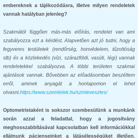
embereknek a tájékozódásra, illetve milyen rendeletek
vannak hatályban jelenleg?
Szakmától függően más-más előírás, rendelet van ami
szabályozza ezt a kérdést. Alapvetően azt jó tudni, hogy a
fegyveres testületek (rendőrség, honvédelem, tűzoltóság
stb) és a közlekedés (vízi, szárazföldi, vasúti, légi) vannak
rendeletekkel szabályozva. A többi területen szakmai
ajánlások vannak. Bővebben az előadásomban beszéltem
erről, aminek anyagát a honlapomon el lehet
olvasni.
https://www.szemlelek.hu/szintevesztes/
Optometristaként is sokszor szembesülünk a munkánk
során azzal a feladattal, hogy a jogosítvány
meghosszabbításával kapcsolatban kell információkkal
ellátnunk pácienseinket a látásélességüket illetően.