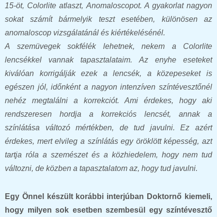
15-öt, Colorlite atlaszt, Anomaloscopot. A gyakorlat nagyon
sokat számít bármelyik teszt esetében, különösen az
anomaloscop vizsgálatánál és kiértékelésénél.
A szemüvegek sokfélék lehetnek, nekem a Colorlite
lencsékkel vannak tapasztalataim. Az enyhe eseteket
kiválóan korrigálják ezek a lencsék, a közepeseket is
egészen jól, időnként a nagyon intenzíven színtévesztőnél
nehéz megtalálni a korrekciót. Ami érdekes, hogy aki
rendszeresen hordja a korrekciós lencsét, annak a
színlátása változó mértékben, de tud javulni. Ez azért
érdekes, mert elvileg a színlátás egy öröklött képesség, azt
tartja róla a szemészet és a közhiedelem, hogy nem tud
változni, de közben a tapasztalatom az, hogy tud javulni.
Egy Önnel készült korábbi interjúban Doktornő kiemeli,
hogy milyen sok esetben szembesül egy színtévesztő