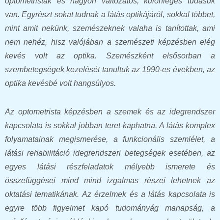
optometristák és nagyon változatos, különleges tudásuk
van. Egyrészt sokat tudnak a látás optikájáról, sokkal többet,
mint amit nekünk, szemészeknek valaha is tanítottak, ami
nem nehéz, hisz valójában a szemészeti képzésben elég
kevés volt az optika. Szemészként elsősorban a
szembetegségek kezelését tanultuk az 1990-es években, az
optika kevésbé volt hangsúlyos.
Az optometrista képzésben a szemek és az idegrendszer
kapcsolata is sokkal jobban teret kaphatna. A látás komplex
folyamatainak megismerése, a funkcionális szemlélet, a
látási rehabilitáció idegrendszeri betegségek esetében, az
egyes látási részfeladatok mélyebb ismerete és
összefüggései mind mind izgalmas részei lehetnek az
oktatási tematikának. Az érzelmek és a látás kapcsolata is
egyre több figyelmet kapó tudományág manapság, a