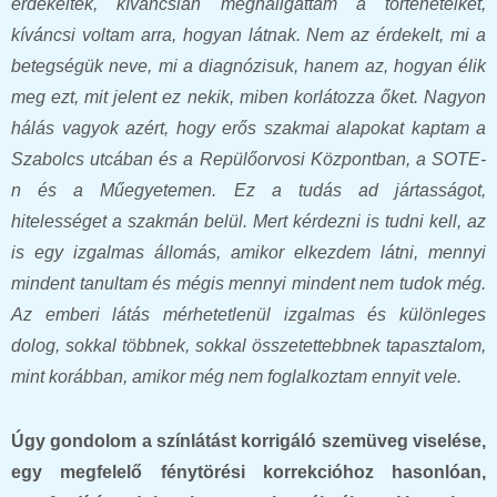
érdekeltek, kíváncsian meghallgattam a történeteiket,
kíváncsi voltam arra, hogyan látnak. Nem az érdekelt, mi a
betegségük neve, mi a diagnózisuk, hanem az, hogyan élik
meg ezt, mit jelent ez nekik, miben korlátozza őket. Nagyon
hálás vagyok azért, hogy erős szakmai alapokat kaptam a
Szabolcs utcában és a Repülőorvosi Központban, a SOTE-
n és a Műegyetemen. Ez a tudás ad jártasságot,
hitelességet a szakmán belül. Mert kérdezni is tudni kell, az
is egy izgalmas állomás, amikor elkezdem látni, mennyi
mindent tanultam és mégis mennyi mindent nem tudok még.
Az emberi látás mérhetetlenül izgalmas és különleges
dolog, sokkal többnek, sokkal összetettebbnek tapasztalom,
mint korábban, amikor még nem foglalkoztam ennyit vele.
Úgy gondolom a színlátást korrigáló szemüveg viselése,
egy megfelelő fénytörési korrekcióhoz hasonlóan,