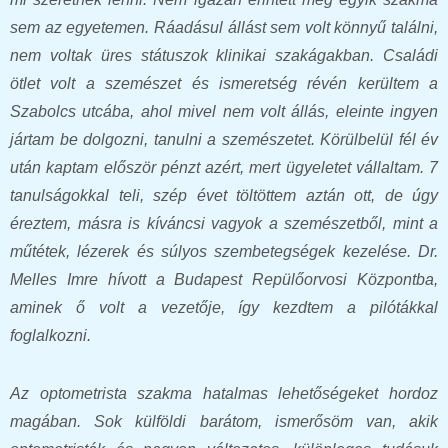
sem az egyetemen. Ráadásul állást sem volt könnyű találni,
nem voltak üres státuszok klinikai szakágakban. Családi
ötlet volt a szemészet és ismeretség révén kerültem a
Szabolcs utcába, ahol mivel nem volt állás, eleinte ingyen
jártam be dolgozni, tanulni a szemészetet. Körülbelül fél év
után kaptam először pénzt azért, mert ügyeletet vállaltam. 7
tanulságokkal teli, szép évet töltöttem aztán ott, de úgy
éreztem, másra is kíváncsi vagyok a szemészetből, mint a
műtétek, lézerek és súlyos szembetegségek kezelése. Dr.
Melles Imre hívott a Budapest Repülőorvosi Központba,
aminek ő volt a vezetője, így kezdtem a pilótákkal
foglalkozni.
Az optometrista szakma hatalmas lehetőségeket hordoz
magában. Sok külföldi barátom, ismerősöm van, akik