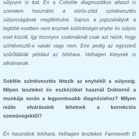
súlyozni is tud. Én a Colorlite diagnosztikus atlaszt is
szeretem használni a vörös-zöld színtévesztés
súlyosságának megítélésére. Sajnos a jogszabályok a
legtöbb esetben nem tesznek különbséget enyhe és súlyos
eset között, így bizonyos szakmáknál csak azt nézik, hogy
színtévesztő-e valaki vagy nem. Erre pedig az egyszerű
szűrőtáblák például az Ishihara, Velhagen könyvek is
alkalmasak.
Sokféle színtévesztés létezik az enyhétől a súlyosig.
Milyen teszteket és eszközöket használ Doktornő a
munkája során a legpontosabb diagnózishoz? Milyen
reális elvárásaink lehetnek a korrekciós
szemüvegektől?
Én használok Ishihara, Velhagen teszteket, Farnsworth D