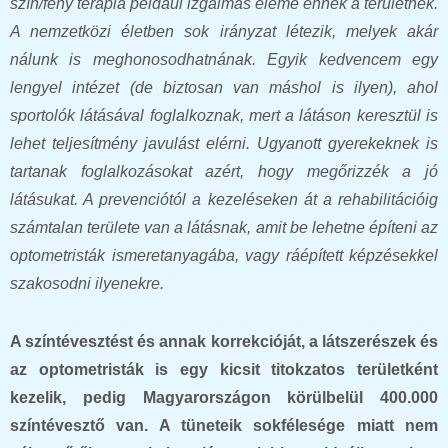
szín/fény terápia például izgalmas eleme ennek a területnek.
A nemzetközi életben sok irányzat létezik, melyek akár
nálunk is meghonosodhatnának. Egyik kedvencem egy
lengyel intézet (de biztosan van máshol is ilyen), ahol
sportolók látásával foglalkoznak, mert a látáson keresztül is
lehet teljesítmény javulást elérni. Ugyanott gyerekeknek is
tartanak foglalkozásokat azért, hogy megőrizzék a jó
látásukat. A prevenciótól a kezeléseken át a rehabilitációig
számtalan területe van a látásnak, amit be lehetne építeni az
optometristák ismeretanyagába, vagy ráépített képzésekkel
szakosodni ilyenekre.
A színtévesztést és annak korrekcióját, a látszerészek és
az optometristák is egy kicsit titokzatos területként
kezelik, pedig Magyarországon körülbelül 400.000
színtévesztő van. A tüneteik sokfélesége miatt nem