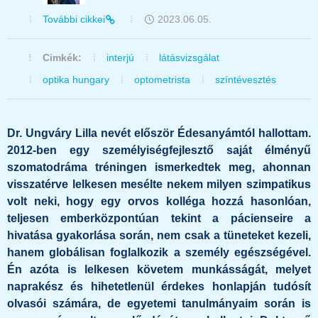
További cikkei
2023.06.05.
Cimkék:
interjú
látásvizsgálat
optika hungary
optometrista
színtévesztés
Dr. Ungváry Lilla nevét először Édesanyámtól hallottam.
2012-ben egy személyiségfejlesztő saját élményű
szomatodráma tréningen ismerkedtek meg, ahonnan
visszatérve lelkesen mesélte nekem milyen szimpatikus
volt neki, hogy egy orvos kolléga hozzá hasonlóan,
teljesen emberközpontúan tekint a pácienseire a
hivatása gyakorlása során, nem csak a tüneteket kezeli,
hanem globálisan foglalkozik a személy egészségével.
Én azóta is lelkesen követem munkásságát, melyet
naprakész és hihetetlenül érdekes honlapján tudósít
olvasói számára, de egyetemi tanulmányaim során is