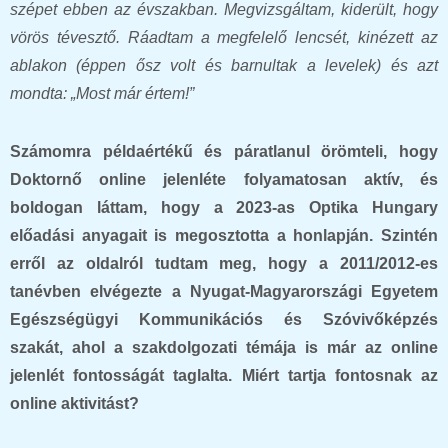
szépet ebben az évszakban. Megvizsgáltam, kiderült, hogy
vörös tévesztő. Ráadtam a megfelelő lencsét, kinézett az
ablakon (éppen ősz volt és barnultak a levelek) és azt
mondta: „Most már értem!”
Számomra példaértékű és páratlanul örömteli, hogy
Doktornő online jelenléte folyamatosan aktív, és
boldogan láttam, hogy a 2023-as Optika Hungary
előadási anyagait is megosztotta a honlapján. Szintén
erről az oldalról tudtam meg, hogy a 2011/2012-es
tanévben elvégezte a Nyugat-Magyarországi Egyetem
Egészségügyi Kommunikációs és Szóvivőképzés
szakát, ahol a szakdolgozati témája is már az online
jelenlét fontosságát taglalta. Miért tartja fontosnak az
online aktivitást?