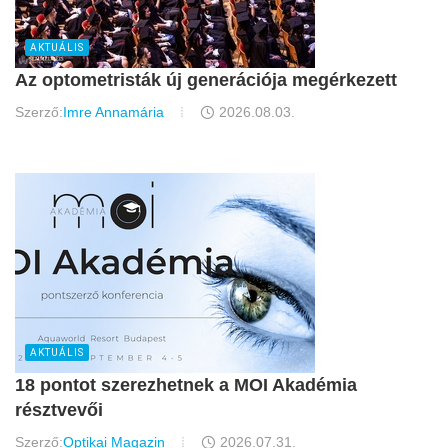
AKTUÁLIS
Az optometristák új generációja megérkezett
Szerző:
Imre Annamária
2026.08.03.
AKTUÁLIS
18 pontot szerezhetnek a MOI Akadémia
résztvevői
Szerző:
Optikai Magazin
2026.07.31.