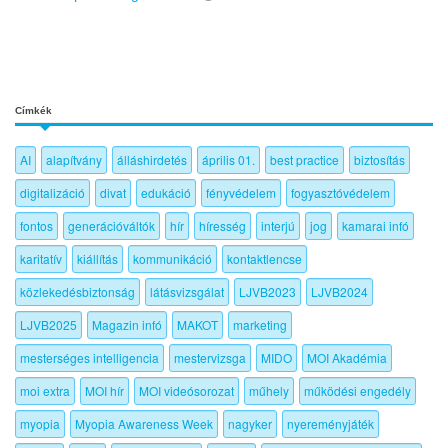
Címkék
AI
alapítvány
álláshirdetés
április 01.
best practice
biztosítás
digitalizáció
divat
edukáció
fényvédelem
fogyasztóvédelem
fontos
generációváltók
hír
híresség
interjú
jog
kamarai infó
karitatív
kiállítás
kommunikáció
kontaktlencse
közlekedésbiztonság
látásvizsgálat
LJVB2023
LJVB2024
LJVB2025
Magazin infó
MAKOT
marketing
mesterséges intelligencia
mestervizsga
MIDO
MOI Akadémia
moi extra
MOI hír
MOI videósorozat
műhely
működési engedély
myopia
Myopia Awareness Week
nagyker
nyereményjáték