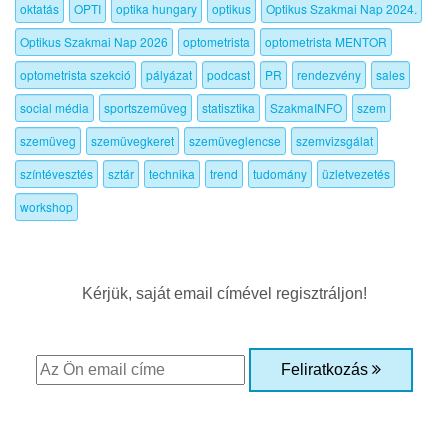
oktatás
OPTI
optika hungary
optikus
Optikus Szakmai Nap 2024.
Optikus Szakmai Nap 2026
optometrista
optometrista MENTOR
optometrista szekció
pályázat
podcast
PR
rendezvény
sales
social média
sportszemüveg
statisztika
SzakmaINFO
szem
szemüveg
szemüvegkeret
szemüveglencse
szemvizsgálat
színtévesztés
sztár
technika
trend
tudomány
üzletvezetés
workshop
Kérjük, saját email címével regisztráljon!
Feliratkozás