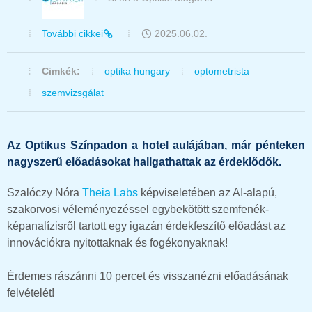
További cikkei
2025.06.02.
Cimkék:
optika hungary
optometrista
szemvizsgálat
Az Optikus Színpadon a hotel aulájában, már pénteken
nagyszerű előadásokat hallgathattak az érdeklődők.
Szalóczy Nóra
Theia Labs
képviseletében az
AI-alapú,
szakorvosi véleményezéssel egybekötött szemfenék-
képanalízisről tartott egy igazán érdekfeszítő előadást az
innovációkra nyitottaknak és fogékonyaknak!
Érdemes rászánni 10 percet és visszanézni előadásának
felvételét!