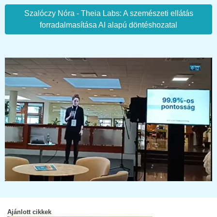
Szalóczy Nóra - Theia Labs: A szemészeti ellátás
forradalmasítása AI alapú döntéshozatal
Ajánlott cikkek