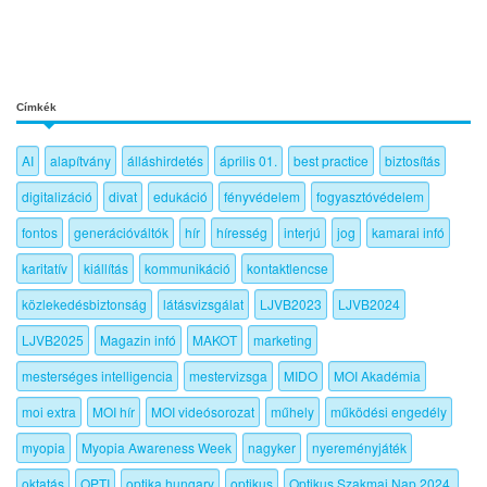
Címkék
AI
alapítvány
álláshirdetés
április 01.
best practice
biztosítás
digitalizáció
divat
edukáció
fényvédelem
fogyasztóvédelem
fontos
generációváltók
hír
híresség
interjú
jog
kamarai infó
karitatív
kiállítás
kommunikáció
kontaktlencse
közlekedésbiztonság
látásvizsgálat
LJVB2023
LJVB2024
LJVB2025
Magazin infó
MAKOT
marketing
mesterséges intelligencia
mestervizsga
MIDO
MOI Akadémia
moi extra
MOI hír
MOI videósorozat
műhely
működési engedély
myopia
Myopia Awareness Week
nagyker
nyereményjáték
oktatás
OPTI
optika hungary
optikus
Optikus Szakmai Nap 2024.