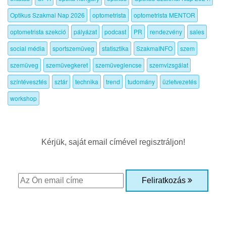
Optikus Szakmai Nap 2026
optometrista
optometrista MENTOR
optometrista szekció
pályázat
podcast
PR
rendezvény
sales
social média
sportszemüveg
statisztika
SzakmaINFO
szem
szemüveg
szemüvegkeret
szemüveglencse
szemvizsgálat
színtévesztés
sztár
technika
trend
tudomány
üzletvezetés
workshop
Kérjük, saját email címével regisztráljon!
Feliratkozás