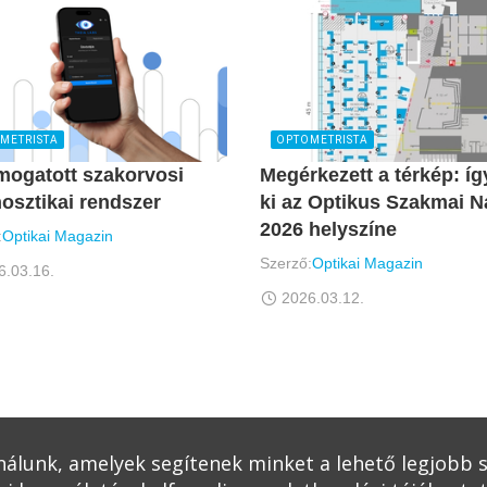
METRISTA
OPTOMETRISTA
mogatott szakorvosi
Megérkezett a térkép: íg
osztikai rendszer
ki az Optikus Szakmai N
2026 helyszíne
:
Optikai Magazin
Szerző:
Optikai Magazin
6.03.16.
2026.03.12.
ználunk, amelyek segítenek minket a lehető legjobb