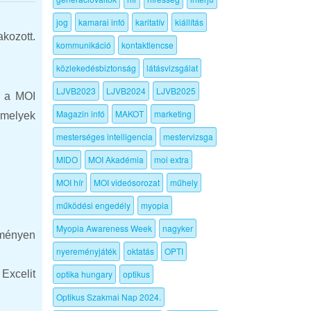
jog
kamarai infó
karitatív
kiállítás
kozott.
kommunikáció
kontaktlencse
közlekedésbiztonság
látásvizsgálat
LJVB2023
LJVB2024
LJVB2025
k a MOI
Magazin infó
MAKOT
marketing
amelyek
mesterséges intelligencia
mestervizsga
MIDO
MOI Akadémia
moi extra
MOI hír
MOI videósorozat
műhely
működési engedély
myopia
Myopia Awareness Week
nagyker
zményen
nyereményjáték
oktatás
OPTI
Excelit
optika hungary
optikus
Optikus Szakmai Nap 2024.