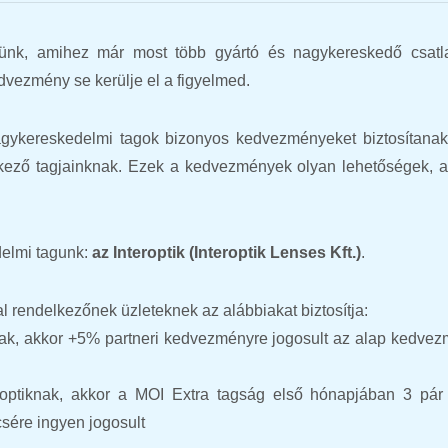
tünk, amihez már most több gyártó és nagykereskedő csatla
vezmény se kerülje el a figyelmed.
agykereskedelmi tagok bizonyos kedvezményeket biztosítana
lkező tagjainknak. Ezek a kedvezmények olyan lehetőségek, 
delmi tagunk:
az Interoptik (Interoptik Lenses Kft.)
.
l rendelkezőnek üzleteknek az alábbiakat biztosítja:
nak, akkor +5% partneri kedvezményre jogosult az alap kedve
optiknak, akkor a MOI Extra tagság első hónapjában
3 pár 
sére ingyen jogosult