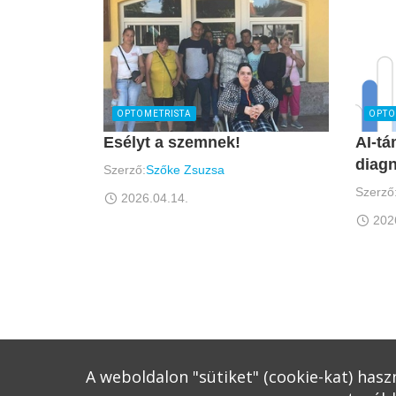
OPTOMETRISTA
OPTO
Esélyt a szemnek!
AI-tá
diagn
Szerző:
Szőke Zsuzsa
Szerző
2026.04.14.
202
A weboldalon "sütiket" (cookie-kat) has