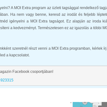
elni? A MOI Extra program az üzleti tagsággal rendelkező tagj
ában. Ha nem vagy benne, keresd az irodát és feljebb léptet
tnéd igényelni a MOI Extra tagságot. Ez alapján az iroda kiál
yesíteni a kedvezményt. Természetesen ez az igazolás a többi M
ként szeretnél részt venni a MOI Extra programban, kérlek írj 
led a kapcsolatot.
agazin Facebook csoportjában!
4923315