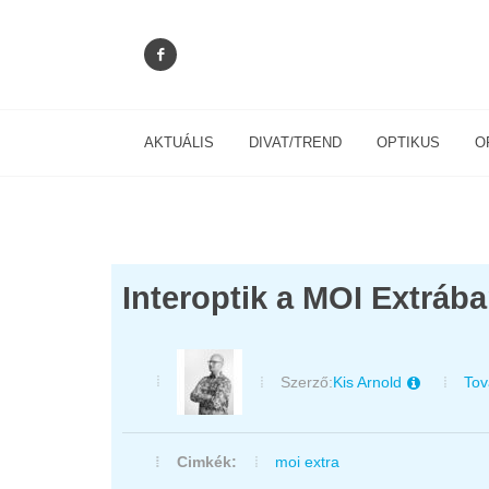
AKTUÁLIS
DIVAT/TREND
OPTIKUS
O
Interoptik a MOI Extráb
Szerző:
Kis Arnold
Tov
Cimkék:
moi extra