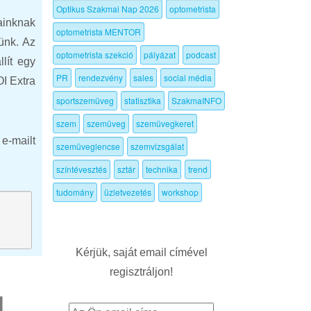
Optikus Szakmai Nap 2026
optometrista
ainknak
optometrista MENTOR
ünk. Az
optometrista szekció
pályázat
podcast
lít egy
PR
rendezvény
sales
social média
OI Extra
sportszemüveg
statisztika
SzakmaINFO
szem
szemüveg
szemüvegkeret
e-mailt
szemüveglencse
szemvizsgálat
színtévesztés
sztár
technika
trend
tudomány
üzletvezetés
workshop
Kérjük, saját email címével
regisztráljon!