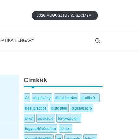
2026. AUGUSZTUS 8., SZOMBAT
OPTIKA HUNGARY
Címkék
AI
alapítvány
álláshirdetés
április 01.
best practice
biztosítás
digitalizáció
divat
edukáció
fényvédelem
fogyasztóvédelem
fontos
generációváltók
hír
híresség
interjú