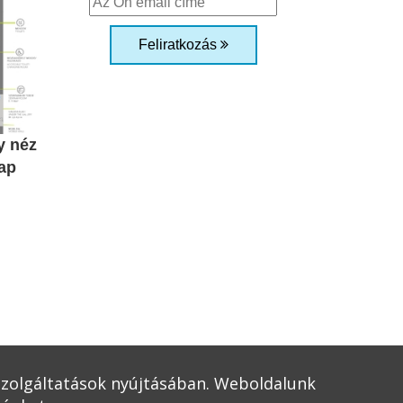
Feliratkozás
y néz
ap
 szolgáltatások nyújtásában. Weboldalunk