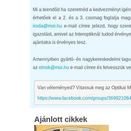
Mi a teendőd ha szeretnéd a kedvezményt igény
érhetőek el a 2. és a 3. csomag foglalja mag
iroda@moi.hu
e-mail címre jelezd, hogy szere
igazolást, amivel az Interoptiknál tudod érvén
ajánlatra is érvényes lesz.
Amennyiben gyártó- és nagykereskedelmi tagunk
az
elnok@moi.hu
e-mail címre és felvesszük ve
Van véleményed? Vitassuk meg az Optikai M
https://www.facebook.com/groups/36992106
Ajánlott cikkek