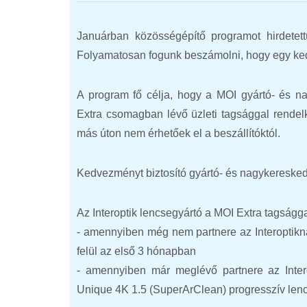
Januárban közösségépítő programot hirdetet
Folyamatosan fogunk beszámolni, hogy egy ked
A program fő célja, hogy a MOI gyártó- és n
Extra csomagban lévő üzleti tagsággal rende
más úton nem érhetőek el a beszállítóktól.
Kedvezményt biztosító gyártó- és nagykereske
Az Interoptik lencsegyártó a MOI Extra tagságga
- amennyiben még nem partnere az Interoptik
felül az első 3 hónapban
- amennyiben már meglévő partnere az Inter
Unique 4K 1.5 (SuperArClean) progresszív lenc