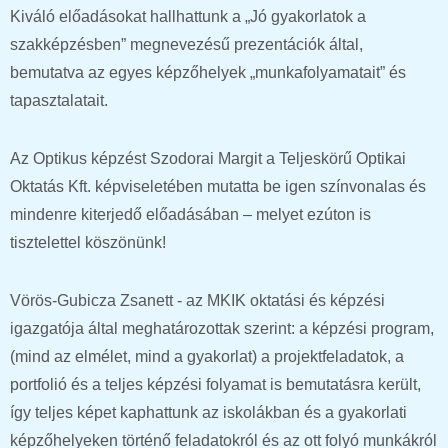
Kiváló előadásokat hallhattunk a „Jó gyakorlatok a
szakképzésben” megnevezésű prezentációk által,
bemutatva az egyes képzőhelyek „munkafolyamatait” és
tapasztalatait.
Az Optikus képzést Szodorai Margit a Teljeskörű Optikai
Oktatás Kft. képviseletében mutatta be igen színvonalas és
mindenre kiterjedő előadásában – melyet ezúton is
tisztelettel köszönünk!
Vörös-Gubicza Zsanett - az MKIK oktatási és képzési
igazgatója által meghatározottak szerint: a képzési program,
(mind az elmélet, mind a gyakorlat) a projektfeladatok, a
portfolió és a teljes képzési folyamat is bemutatásra került,
így teljes képet kaphattunk az iskolákban és a gyakorlati
képzőhelyeken történő feladatokról és az ott folyó munkákról