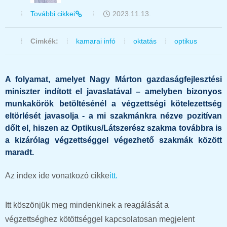
További cikkei
2023.11.13.
Cimkék:
kamarai infó
oktatás
optikus
A folyamat, amelyet Nagy Márton gazdaságfejlesztési
miniszter indított el javaslatával – amelyben bizonyos
munkakörök betöltésénél a végzettségi kötelezettség
eltörlését javasolja - a mi szakmánkra nézve pozitívan
dőlt el, hiszen az Optikus/Látszerész szakma továbbra is
a kizárólag végzettséggel végezhető szakmák között
maradt.
Az index ide vonatkozó cikke
itt.
Itt köszönjük meg mindenkinek a reagálását a
végzettséghez kötöttséggel kapcsolatosan megjelent