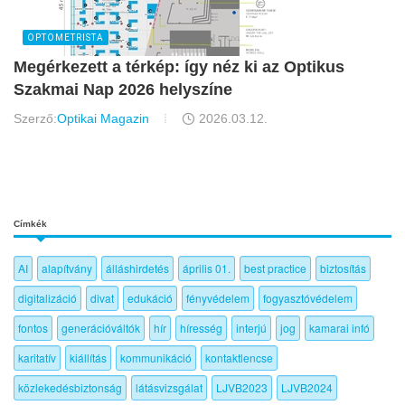
OPTOMETRISTA
Megérkezett a térkép: így néz ki az Optikus
Szakmai Nap 2026 helyszíne
Szerző:
Optikai Magazin
2026.03.12.
Címkék
AI
alapítvány
álláshirdetés
április 01.
best practice
biztosítás
digitalizáció
divat
edukáció
fényvédelem
fogyasztóvédelem
fontos
generációváltók
hír
híresség
interjú
jog
kamarai infó
karitatív
kiállítás
kommunikáció
kontaktlencse
közlekedésbiztonság
látásvizsgálat
LJVB2023
LJVB2024