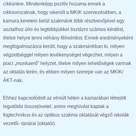
cikkünkre. Mindenképp pozitív hozama ennek a
cikksorozatnak, hogy sikerült a MKIK szervezésében, a
kamara keretein belül szakmánk több résztvevőjével egy
asztalhoz ülni és legtöbbjükkel tisztázni számos kérdést,
illetve helyre tenni néhány félreértést. Ennek eredményeként
megfogalmazásra került, hogy a szakmánkban ki, milyen
végzettséggel milyen tevékenységet végezhet, milyen a
piaci „munkaerő” helyzet, illetve milyen lehetőségek vannak
az oktatás terén, és ebben milyen szerepe van az MKIK/
ÁKT-nak.
Ehhez kapcsolódott az elmúlt héten a kamarában létrejött
legutóbbi összejövetel, amire meghívást kaptak a
fogtechnikus és az optikus szakma oktatását végző iskolák
vezetői- tanárai (oktatói).