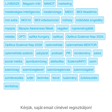
LJVB2025
Magazin infó
MAKOT
marketing
mesterséges intelligencia
mestervizsga
MIDO
MOI Akadémia
moi extra
MOI hír
MOI videósorozat
műhely
működési engedély
myopia
Myopia Awareness Week
nagyker
nyereményjáték
oktatás
OPTI
optika hungary
optikus
Optikus Szakmai Nap 2024.
Optikus Szakmai Nap 2026
optometrista
optometrista MENTOR
optometrista szekció
pályázat
podcast
PR
rendezvény
sales
social média
sportszemüveg
statisztika
SzakmaINFO
szem
szemüveg
szemüvegkeret
szemüveglencse
szemvizsgálat
színtévesztés
sztár
technika
trend
tudomány
üzletvezetés
workshop
Kérjük, saját email címével regisztráljon!