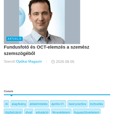
AKTUÁLIS
Fundusfotó és OCT-elemzés a szemész
szemszögéből
Szerző:
Optikai Magazin
2026.08.05.
Címkék
AI
alapítvány
álláshirdetés
április 01.
best practice
biztosítás
digitalizáció
divat
edukáció
fényvédelem
fogyasztóvédelem