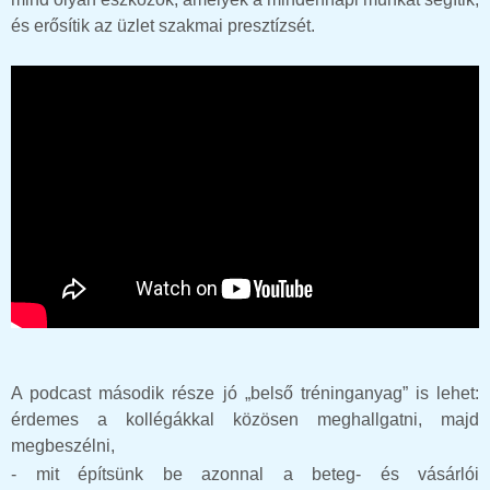
és erősítik az üzlet szakmai presztízsét.
A podcast második része jó „belső tréninganyag” is lehet:
érdemes a kollégákkal közösen meghallgatni, majd
megbeszélni,
- mit építsünk be azonnal a beteg- és vásárlói