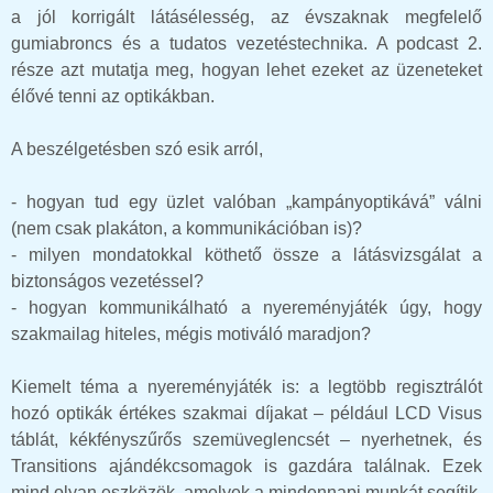
a jól korrigált látásélesség, az évszaknak megfelelő
gumiabroncs és a tudatos vezetéstechnika. A podcast 2.
része azt mutatja meg, hogyan lehet ezeket az üzeneteket
élővé tenni az optikákban.
A beszélgetésben szó esik arról,
- hogyan tud egy üzlet valóban „kampányoptikává” válni
(nem csak plakáton, a kommunikációban is)?
- milyen mondatokkal köthető össze a látásvizsgálat a
biztonságos vezetéssel?
- hogyan kommunikálható a nyereményjáték úgy, hogy
szakmailag hiteles, mégis motiváló maradjon?
Kiemelt téma a nyereményjáték is: a legtöbb regisztrálót
hozó optikák értékes szakmai díjakat – például LCD Visus
táblát, kékfényszűrős szemüveglencsét – nyerhetnek, és
Transitions ajándékcsomagok is gazdára találnak. Ezek
mind olyan eszközök, amelyek a mindennapi munkát segítik,