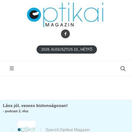
2026. AUGUSZTUS 10., HÉTFŐ
Láss jól, vezess biztonságosan!
- podcast 2. rész
Szerző:
Optikai Magazin