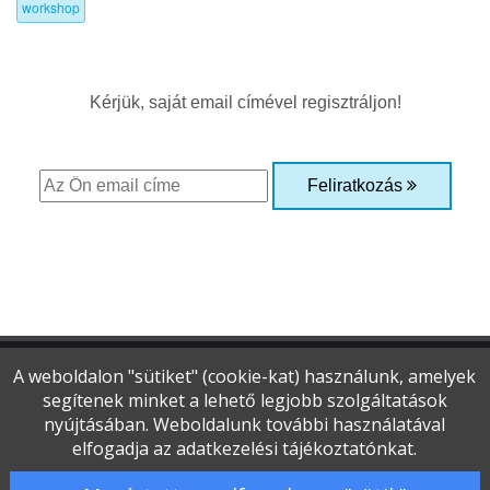
workshop
Kérjük, saját email címével regisztráljon!
Feliratkozás
A weboldalon "sütiket" (cookie-kat) használunk, amelyek
segítenek minket a lehető legjobb szolgáltatások
Copyright © 2015-2026 Optikai Magazin
nyújtásában. Weboldalunk további használatával
Minden jog fenntartva
elfogadja az adatkezelési tájékoztatónkat.
Adatvédelmi és jogi nyilatkozat
|
Impresszum
|
Szerzői jogok
|
Kapcsolat
|