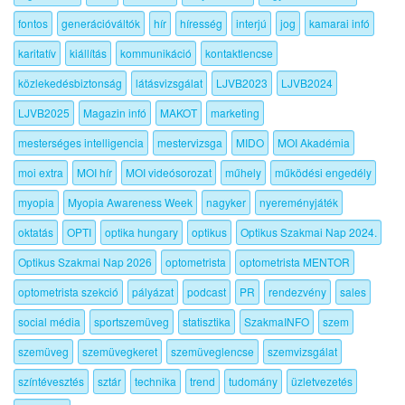
fontos
generációváltók
hír
híresség
interjú
jog
kamarai infó
karitatív
kiállítás
kommunikáció
kontaktlencse
közlekedésbiztonság
látásvizsgálat
LJVB2023
LJVB2024
LJVB2025
Magazin infó
MAKOT
marketing
mesterséges intelligencia
mestervizsga
MIDO
MOI Akadémia
moi extra
MOI hír
MOI videósorozat
műhely
működési engedély
myopia
Myopia Awareness Week
nagyker
nyereményjáték
oktatás
OPTI
optika hungary
optikus
Optikus Szakmai Nap 2024.
Optikus Szakmai Nap 2026
optometrista
optometrista MENTOR
optometrista szekció
pályázat
podcast
PR
rendezvény
sales
social média
sportszemüveg
statisztika
SzakmaINFO
szem
szemüveg
szemüvegkeret
szemüveglencse
szemvizsgálat
színtévesztés
sztár
technika
trend
tudomány
üzletvezetés