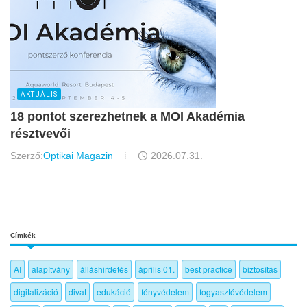
AKTUÁLIS
18 pontot szerezhetnek a MOI Akadémia
résztvevői
Szerző:
Optikai Magazin
2026.07.31.
Címkék
AI
alapítvány
álláshirdetés
április 01.
best practice
biztosítás
digitalizáció
divat
edukáció
fényvédelem
fogyasztóvédelem