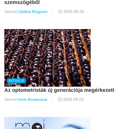
szemszögéből
Szerző:
Optikai Magazin
2026.08.05.
AKTUÁLIS
Az optometristák új generációja megérkezett
Szerző:
Imre Annamária
2026.08.03.