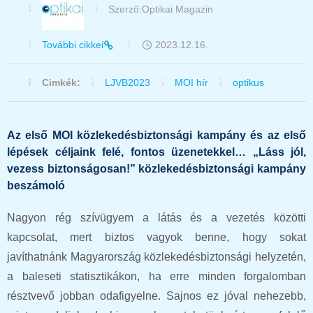
Szerző:
Optikai Magazin
További cikkei
2023.12.16.
Cimkék:
LJVB2023
MOI hír
optikus
Az első MOI közlekedésbiztonsági kampány és az első
lépések céljaink felé, fontos üzenetekkel… „Láss jól,
vezess biztonságosan!” közlekedésbiztonsági kampány
beszámoló
Nagyon rég szívügyem a látás és a vezetés közötti
kapcsolat, mert biztos vagyok benne, hogy sokat
javíthatnánk Magyarország közlekedésbiztonsági helyzetén,
a baleseti statisztikákon, ha erre minden forgalomban
résztvevő jobban odafigyelne. Sajnos ez jóval nehezebb,