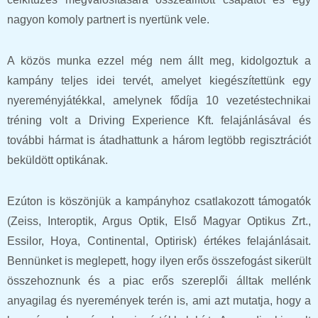
nagyon komoly partnert is nyertünk vele.
A közös munka ezzel még nem állt meg, kidolgoztuk a
kampány teljes idei tervét, amelyet kiegészítettünk egy
nyereményjátékkal, amelynek fődíja 10 vezetéstechnikai
tréning volt a Driving Experience Kft. felajánlásával és
további hármat is átadhattunk a három legtöbb regisztrációt
beküldött optikának.
Ezúton is köszönjük a kampányhoz csatlakozott támogatók
(Zeiss, Interoptik, Argus Optik, Első Magyar Optikus Zrt.,
Essilor, Hoya, Continental, Optirisk) értékes felajánlásait.
Bennünket is meglepett, hogy ilyen erős összefogást sikerült
összehoznunk és a piac erős szereplői álltak mellénk
anyagilag és nyeremények terén is, ami azt mutatja, hogy a