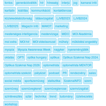
fontos
generációváltók
hír
híresség
interjú
jog
kamarai infó
karitatív
kiállítás
kommunikáció
kontaktlencse
közlekedésbiztonság
látásvizsgálat
LJVB2023
LJVB2024
LJVB2025
Magazin infó
MAKOT
marketing
mesterséges intelligencia
mestervizsga
MIDO
MOI Akadémia
moi extra
MOI hír
MOI videósorozat
műhely
működési engedély
myopia
Myopia Awareness Week
nagyker
nyereményjáték
oktatás
OPTI
optika hungary
optikus
Optikus Szakmai Nap 2024.
Optikus Szakmai Nap 2026
optometrista
optometrista MENTOR
optometrista szekció
pályázat
podcast
PR
rendezvény
sales
social média
sportszemüveg
statisztika
SzakmaINFO
szem
szemüveg
szemüvegkeret
szemüveglencse
szemvizsgálat
színtévesztés
sztár
technika
trend
tudomány
üzletvezetés
workshop