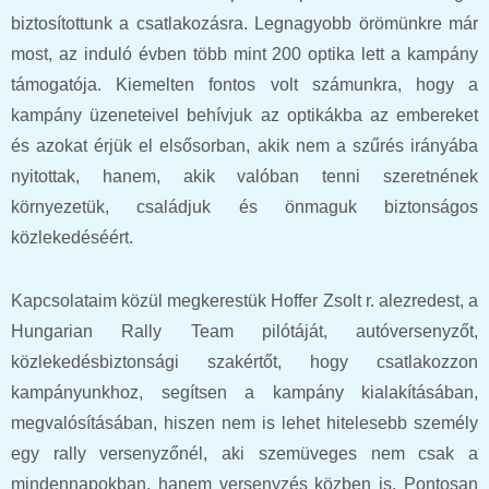
biztosítottunk a csatlakozásra. Legnagyobb örömünkre már
most, az induló évben több mint 200 optika lett a kampány
támogatója. Kiemelten fontos volt számunkra, hogy a
kampány üzeneteivel behívjuk az optikákba az embereket
és azokat érjük el elsősorban, akik nem a szűrés irányába
nyitottak, hanem, akik valóban tenni szeretnének
környezetük, családjuk és önmaguk biztonságos
közlekedéséért.
Kapcsolataim közül megkerestük Hoffer Zsolt r. alezredest, a
Hungarian Rally Team pilótáját, autóversenyzőt,
közlekedésbiztonsági szakértőt, hogy csatlakozzon
kampányunkhoz, segítsen a kampány kialakításában,
megvalósításában, hiszen nem is lehet hitelesebb személy
egy rally versenyzőnél, aki szemüveges nem csak a
mindennapokban, hanem versenyzés közben is. Pontosan