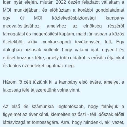
Idén nyár elején, miután 2022 őszén feladatot vállaltam a
MOI munkájában, és előhúztam a korábbi gondolataimat
egy új MOI közlekedésbiztonsági kampány
megvalósításához, amelyhez az elnökség részéről
támogatást és megerősítést kaptam, majd júniusban a közös
ötletekből, aktív munkacsoporti tevékenység lett. Egy
dologban biztosak voltunk, hogy valami újat, egyedit és
erőset hozzunk létre, amely több oldalról is erősíti céljainkat
és fontos üzeneteket fogalmaz meg.
Három fő célt tűztünk ki a kampány első évére, amelyet a
lakosság felé át szerettünk volna vinni.
Az első és számunkra legfontosabb, hogy felhívjuk a
figyelmet az évenkénti, kiemelten az őszi - téli időszak előtti
látásvizsgálat fontosságára. Arra, hogy mindenki, aki vezet,