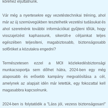
köréhez eljuttatnunk.
Vár még a nyertesekre egy vezetéstechnikai tréning, ahol
már az új szemüvegükben tesztelhetik vezetési tudásukat és
ahol szeretnénk további információkat gyűjteni tőlük, hogy
visszajelzést kaphassunk, sikerült-e céljainkat teljes
egészében teljesíteni, magabiztosabb, biztonságosabb
sofőröket a közutakra engedni?
Természetesen ezzel a MOI közlekedésbiztonsági
munkacsoportja sem dőlhet hátra, 2024-ben egy még
alaposabb és erősebb kampány megvalósítása a cél,
amelynek az alapjait idén már letettük, egy fokozattal kell
magasabbra kapcsolnunk.
2024-ben is folytatódik a ”Láss jól, vezess biztonságosan!”