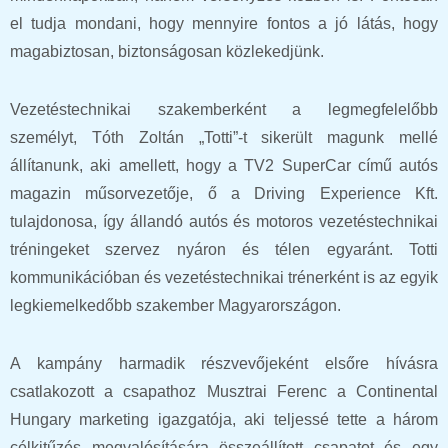
el tudja mondani, hogy mennyire fontos a jó látás, hogy
magabiztosan, biztonságosan közlekedjünk.
Vezetéstechnikai szakemberként a legmegfelelőbb
személyt, Tóth Zoltán „Totti”-t sikerült magunk mellé
állítanunk, aki amellett, hogy a TV2 SuperCar című autós
magazin műsorvezetője, ő a Driving Experience Kft.
tulajdonosa, így állandó autós és motoros vezetéstechnikai
tréningeket szervez nyáron és télen egyaránt. Totti
kommunikációban és vezetéstechnikai trénerként is az egyik
legkiemelkedőbb szakember Magyarországon.
A kampány harmadik részvevőjeként elsőre hívásra
csatlakozott a csapathoz Musztrai Ferenc a Continental
Hungary marketing igazgatója, aki teljessé tette a három
célkitűzés megvalósítására összeállított csapatot és egy