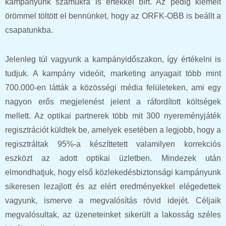
kampányunk számukra is értékkel bírt. Az pedig kiemelt
örömmel töltött el bennünket, hogy az ORFK-OBB is beállt a
csapatunkba.
Jelenleg túl vagyunk a kampányidőszakon, így értékelni is
tudjuk. A kampány videóit, marketing anyagait több mint
700.000-en látták a közösségi média felületeken, ami egy
nagyon erős megjelenést jelent a ráfordított költségek
mellett. Az optikai partnerek több mit 300 nyereményjáték
regisztrációt küldtek be, amelyek esetében a legjobb, hogy a
regisztráltak 95%-a készíttetett valamilyen korrekciós
eszközt az adott optikai üzletben. Mindezek után
elmondhatjuk, hogy első közlekedésbiztonsági kampányunk
sikeresen lezajlott és az elért eredményekkel elégedettek
vagyunk, ismerve a megvalósítás rövid idejét. Céljaik
megvalósultak, az üzeneteinket sikerült a lakosság széles