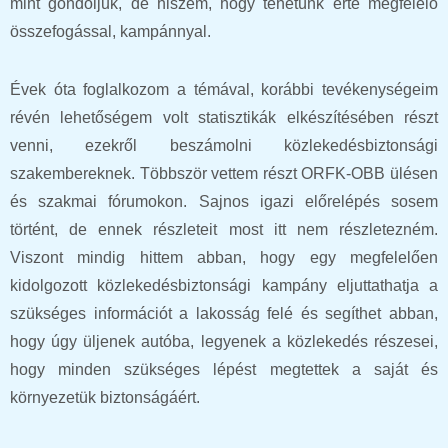
mint gondoljuk, de hiszem, hogy tehetünk érte megfelelő
összefogással, kampánnyal.
Évek óta foglalkozom a témával, korábbi tevékenységeim
révén lehetőségem volt statisztikák elkészítésében részt
venni, ezekről beszámolni közlekedésbiztonsági
szakembereknek. Többször vettem részt ORFK-OBB ülésen
és szakmai fórumokon. Sajnos igazi előrelépés sosem
történt, de ennek részleteit most itt nem részletezném.
Viszont mindig hittem abban, hogy egy megfelelően
kidolgozott közlekedésbiztonsági kampány eljuttathatja a
szükséges információt a lakosság felé és segíthet abban,
hogy úgy üljenek autóba, legyenek a közlekedés részesei,
hogy minden szükséges lépést megtettek a saját és
környezetük biztonságáért.