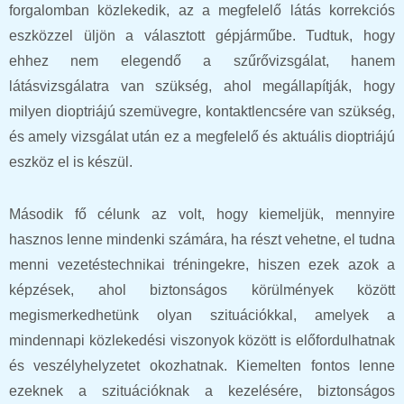
forgalomban közlekedik, az a megfelelő látás korrekciós
eszközzel üljön a választott gépjárműbe. Tudtuk, hogy
ehhez nem elegendő a szűrővizsgálat, hanem
látásvizsgálatra van szükség, ahol megállapítják, hogy
milyen dioptriájú szemüvegre, kontaktlencsére van szükség,
és amely vizsgálat után ez a megfelelő és aktuális dioptriájú
eszköz el is készül.
Második fő célunk az volt, hogy kiemeljük, mennyire
hasznos lenne mindenki számára, ha részt vehetne, el tudna
menni vezetéstechnikai tréningekre, hiszen ezek azok a
képzések, ahol biztonságos körülmények között
megismerkedhetünk olyan szituációkkal, amelyek a
mindennapi közlekedési viszonyok között is előfordulhatnak
és veszélyhelyzetet okozhatnak. Kiemelten fontos lenne
ezeknek a szituációknak a kezelésére, biztonságos