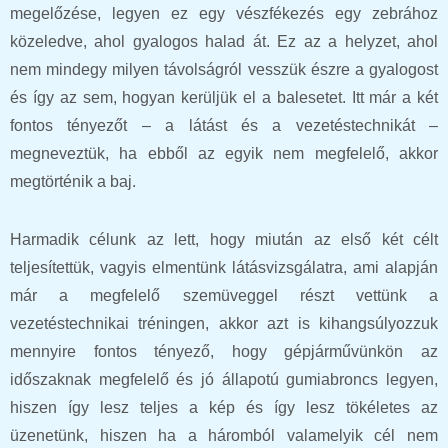
megelőzése, legyen ez egy vészfékezés egy zebrához
közeledve, ahol gyalogos halad át. Ez az a helyzet, ahol
nem mindegy milyen távolságról vesszük észre a gyalogost
és így az sem, hogyan kerüljük el a balesetet. Itt már a két
fontos tényezőt – a látást és a vezetéstechnikát –
megneveztük, ha ebből az egyik nem megfelelő, akkor
megtörténik a baj.
Harmadik célunk az lett, hogy miután az első két célt
teljesítettük, vagyis elmentünk látásvizsgálatra, ami alapján
már a megfelelő szemüveggel részt vettünk a
vezetéstechnikai tréningen, akkor azt is kihangsúlyozzuk
mennyire fontos tényező, hogy gépjárművünkön az
időszaknak megfelelő és jó állapotú gumiabroncs legyen,
hiszen így lesz teljes a kép és így lesz tökéletes az
üzenetünk, hiszen ha a háromból valamelyik cél nem