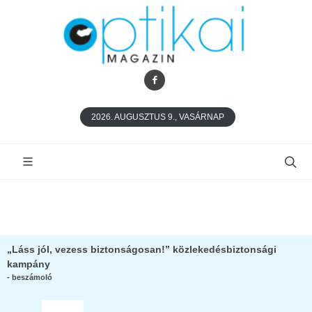
2026. AUGUSZTUS 9., VASÁRNAP
„Láss jól, vezess biztonságosan!” közlekedésbiztonsági
kampány
- beszámoló