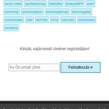
social média
sportszemüveg
statisztika
SzakmaINFO
szem
szemüveg
szemüvegkeret
szemüveglencse
szemvizsgálat
színtévesztés
sztár
technika
trend
tudomány
üzletvezetés
workshop
Kérjük, saját email címével regisztráljon!
Feliratkozás