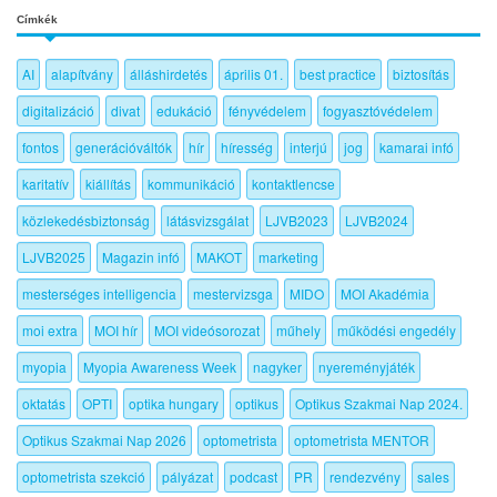
Címkék
AI
alapítvány
álláshirdetés
április 01.
best practice
biztosítás
digitalizáció
divat
edukáció
fényvédelem
fogyasztóvédelem
fontos
generációváltók
hír
híresség
interjú
jog
kamarai infó
karitatív
kiállítás
kommunikáció
kontaktlencse
közlekedésbiztonság
látásvizsgálat
LJVB2023
LJVB2024
LJVB2025
Magazin infó
MAKOT
marketing
mesterséges intelligencia
mestervizsga
MIDO
MOI Akadémia
moi extra
MOI hír
MOI videósorozat
műhely
működési engedély
myopia
Myopia Awareness Week
nagyker
nyereményjáték
oktatás
OPTI
optika hungary
optikus
Optikus Szakmai Nap 2024.
Optikus Szakmai Nap 2026
optometrista
optometrista MENTOR
optometrista szekció
pályázat
podcast
PR
rendezvény
sales