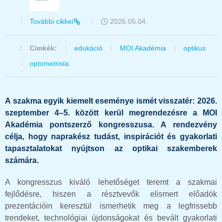
További cikkei
2026.05.04.
Cimkék:
edukáció
MOI Akadémia
optikus
optometrista
A szakma egyik kiemelt eseménye ismét visszatér: 2026.
szeptember 4–5. között kerül megrendezésre a MOI
Akadémia pontszerző kongresszusa. A rendezvény
célja, hogy naprakész tudást, inspirációt és gyakorlati
tapasztalatokat nyújtson az optikai szakemberek
számára.
A kongresszus kiváló lehetőséget teremt a szakmai
fejlődésre, hiszen a résztvevők elismert előadók
prezentációin keresztül ismerhetik meg a legfrissebb
trendeket, technológiai újdonságokat és bevált gyakorlati