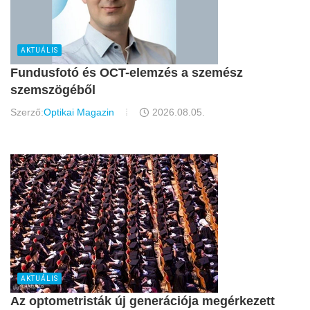
AKTUÁLIS
Fundusfotó és OCT-elemzés a szemész
szemszögéből
Szerző:
Optikai Magazin
2026.08.05.
AKTUÁLIS
Az optometristák új generációja megérkezett