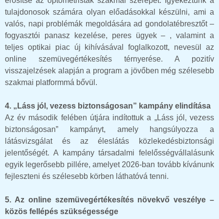
erősítse az optometristák szakmai szerepét. Igyekeztünk a
tulajdonosok számára olyan előadásokkal készülni, ami a
valós, napi problémák megoldására ad gondolatébresztőt –
fogyasztói panasz kezelése, peres ügyek – , valamint a
teljes optikai piac új kihívásával foglalkozott, nevesül az
online szemüvegértékesítés térnyerése. A pozitív
visszajelzések alapján a program a jövőben még szélesebb
szakmai platformmá bővül.
4. „Láss jól, vezess biztonságosan” kampány elindítása
Az év második felében útjára indítottuk a „Láss jól, vezess
biztonságosan” kampányt, amely hangsúlyozza a
látásvizsgálat és az éleslátás közlekedésbiztonsági
jelentőségét. A kampány társadalmi felelősségvállalásunk
egyik legerősebb pillére, amelyet 2026-ban tovább kívánunk
fejleszteni és szélesebb körben láthatóvá tenni.
5. Az online szemüvegértékesítés növekvő veszélye –
közös fellépés szükségessége