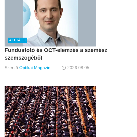
AKTUÁLIS
Fundusfotó és OCT-elemzés a szemész
szemszögéből
Szerző:
Optikai Magazin
2026.08.05.