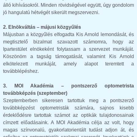
álló kihívásokról. Minden rövidségével együtt, úgy gondolom
jó hangulatú hétvégét sikerült megszervezni.
2. Elnökváltás – májusi közgyűlés
Májusban a közgyűlés elfogadta Kis Arnold lemondását, és
megtisztelő bizalmat szavazott számomra, hogy az
Ipartestület elnökeként folytassam a szervezet munkáját.
Köszönöm a tagság támogatását, valamint Kis Arnold
elkötelezett munkáját, amely alapot teremtett a
továbblépéshez.
3. MOI Akadémia – pontszerző optometrista
továbbképzés (szeptember)
Szeptemberben sikeresen tartottuk meg a pontszerző
továbbképzést optometristák számára, sajnos kisebb
érdeklődésre tartottak számot az optikák tulajdonosainak
címzett előadásaink. A MOI Akadémia célja az volt, hogy
magas színvonalú, gyakorlatorientált tudást adjon át, és