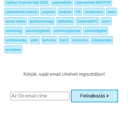
Optikus Szakmai Nap 2026
optometrista
optometrista MENTOR
optometrista szekció
pályázat
podcast
PR
rendezvény
sales
social média
sportszemüveg
statisztika
SzakmaINFO
szem
szemüveg
szemüvegkeret
szemüveglencse
szemvizsgálat
színtévesztés
sztár
technika
trend
tudomány
üzletvezetés
workshop
Kérjük, saját email címével regisztráljon!
Feliratkozás