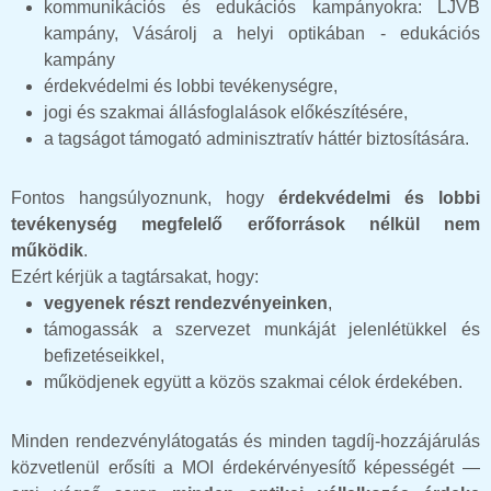
kommunikációs és edukációs kampányokra: LJVB
kampány, Vásárolj a helyi optikában - edukációs
kampány
érdekvédelmi és lobbi tevékenységre,
jogi és szakmai állásfoglalások előkészítésére,
a tagságot támogató adminisztratív háttér biztosítására.
Fontos hangsúlyoznunk, hogy
érdekvédelmi és lobbi
tevékenység megfelelő erőforrások nélkül nem
működik
.
Ezért kérjük a tagtársakat, hogy:
vegyenek részt rendezvényeinken
,
támogassák a szervezet munkáját jelenlétükkel és
befizetéseikkel,
működjenek együtt a közös szakmai célok érdekében.
Minden rendezvénylátogatás és minden tagdíj-hozzájárulás
közvetlenül erősíti a MOI érdekérvényesítő képességét —