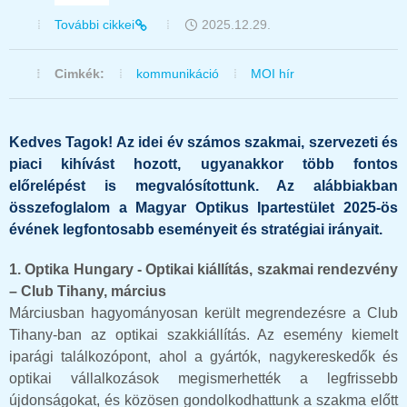
További cikkei
2025.12.29.
Cimkék:
kommunikáció
MOI hír
Kedves Tagok! Az idei év számos szakmai, szervezeti és
piaci kihívást hozott, ugyanakkor több fontos
előrelépést is megvalósítottunk. Az alábbiakban
összefoglalom a Magyar Optikus Ipartestület 2025-ös
évének legfontosabb eseményeit és stratégiai irányait.
1. Optika Hungary - Optikai kiállítás, szakmai rendezvény
– Club Tihany, március
Márciusban hagyományosan került megrendezésre a Club
Tihany-ban az optikai szakkiállítás. Az esemény kiemelt
iparági találkozópont, ahol a gyártók, nagykereskedők és
optikai vállalkozások megismerhették a legfrissebb
újdonságokat, és közösen gondolkodhattunk a szakma előtt