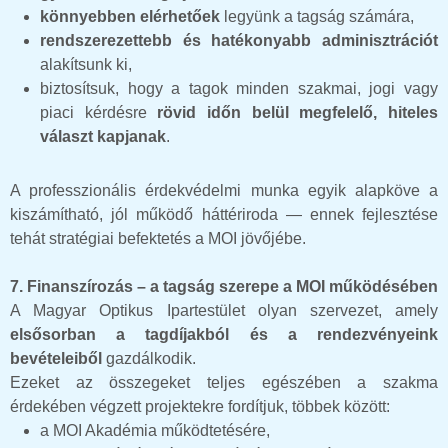
könnyebben elérhetőek
legyünk a tagság számára,
rendszerezettebb és hatékonyabb adminisztrációt
alakítsunk ki,
biztosítsuk, hogy a tagok minden szakmai, jogi vagy
piaci kérdésre
rövid időn belül megfelelő, hiteles
választ kapjanak
.
A professzionális érdekvédelmi munka egyik alapköve a
kiszámítható, jól működő háttériroda — ennek fejlesztése
tehát stratégiai befektetés a MOI jövőjébe.
7. Finanszírozás – a tagság szerepe a MOI működésében
A Magyar Optikus Ipartestület olyan szervezet, amely
elsősorban a tagdíjakból és a rendezvényeink
bevételeiből
gazdálkodik.
Ezeket az összegeket teljes egészében a szakma
érdekében végzett projektekre fordítjuk, többek között:
a MOI Akadémia működtetésére,