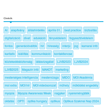
Címkék
AI
alapítvány
álláshirdetés
április 01.
best practice
biztosítás
digitalizáció
divat
edukáció
fényvédelem
fogyasztóvédelem
fontos
generációváltók
hír
híresség
interjú
jog
kamarai infó
karitatív
kiállítás
kommunikáció
kontaktlencse
közlekedésbiztonság
látásvizsgálat
LJVB2023
LJVB2024
LJVB2025
Magazin infó
MAKOT
marketing
mesterséges intelligencia
mestervizsga
MIDO
MOI Akadémia
moi extra
MOI hír
MOI videósorozat
műhely
működési engedély
myopia
Myopia Awareness Week
nagyker
nyereményjáték
oktatás
OPTI
optika hungary
optikus
Optikus Szakmai Nap 2024.