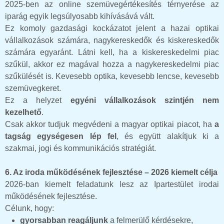
2025-ben az online szemüvegértékesítés térnyerése az
iparág egyik legsúlyosabb kihívásává vált.
Ez komoly gazdasági kockázatot jelent a hazai optikai
vállalkozások számára, nagykereskedők és kiskereskedők
számára egyaránt. Látni kell, ha a kiskereskedelmi piac
szűkül, akkor ez magával hozza a nagykereskedelmi piac
szűkülését is. Kevesebb optika, kevesebb lencse, kevesebb
szemüvegkeret.
Ez a helyzet
egyéni vállalkozások szintjén nem
kezelhető
.
Csak akkor tudjuk megvédeni a magyar optikai piacot, ha
a
tagság egységesen lép fel
, és együtt alakítjuk ki a
szakmai, jogi és kommunikációs stratégiát.
6. Az iroda működésének fejlesztése – 2026 kiemelt célja
2026-ban kiemelt feladatunk lesz az Ipartestület irodai
működésének fejlesztése.
Célunk, hogy:
gyorsabban reagáljunk
a felmerülő kérdésekre,