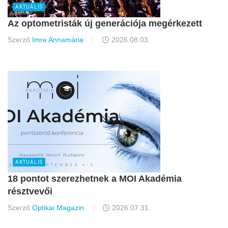
AKTUÁLIS
Az optometristák új generációja megérkezett
Szerző:
Imre Annamária
2026.08.03.
AKTUÁLIS
18 pontot szerezhetnek a MOI Akadémia
résztvevői
Szerző:
Optikai Magazin
2026.07.31.