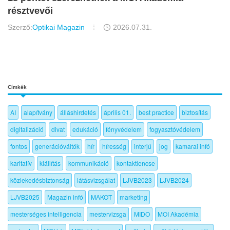
résztvevői
Szerző:
Optikai Magazin
2026.07.31.
Címkék
AI
alapítvány
álláshirdetés
április 01.
best practice
biztosítás
digitalizáció
divat
edukáció
fényvédelem
fogyasztóvédelem
fontos
generációváltók
hír
híresség
interjú
jog
kamarai infó
karitatív
kiállítás
kommunikáció
kontaktlencse
közlekedésbiztonság
látásvizsgálat
LJVB2023
LJVB2024
LJVB2025
Magazin infó
MAKOT
marketing
mesterséges intelligencia
mestervizsga
MIDO
MOI Akadémia