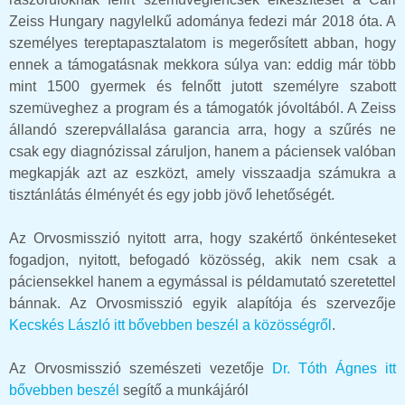
Zeiss Hungary nagylelkű adománya fedezi már 2018 óta. A
személyes tereptapasztalatom is megerősített abban, hogy
ennek a támogatásnak mekkora súlya van: eddig már több
mint 1500 gyermek és felnőtt jutott személyre szabott
szemüveghez a program és a támogatók jóvoltából. A Zeiss
állandó szerepvállalása garancia arra, hogy a szűrés ne
csak egy diagnózissal záruljon, hanem a páciensek valóban
megkapják azt az eszközt, amely visszaadja számukra a
tisztánlátás élményét és egy jobb jövő lehetőségét.
Az Orvosmisszió nyitott arra, hogy szakértő önkénteseket
fogadjon, nyitott, befogadó közösség, akik nem csak a
páciensekkel hanem a egymással is példamutató szeretettel
bánnak. Az Orvosmisszió egyik alapítója és szervezője
Kecskés László itt bővebben beszél a közösségről
.
Az Orvosmisszió szemészeti vezetője
Dr. Tóth Ágnes itt
bővebben beszél
segítő a munkájáról