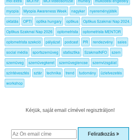
moi extra
MOI hír
MOI videósorozat
műhely
működési engedély
myopia
Myopia Awareness Week
nagyker
nyereményjáték
oktatás
OPTI
optika hungary
optikus
Optikus Szakmai Nap 2024.
Optikus Szakmai Nap 2026
optometrista
optometrista MENTOR
optometrista szekció
pályázat
podcast
PR
rendezvény
sales
social média
sportszemüveg
statisztika
SzakmaINFO
szem
szemüveg
szemüvegkeret
szemüveglencse
szemvizsgálat
színtévesztés
sztár
technika
trend
tudomány
üzletvezetés
workshop
Kérjük, saját email címével regisztráljon!
Feliratkozás