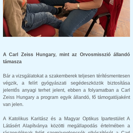
A Carl Zeiss Hungary, mint az Orvosmisszió állandó
támasza
Bár a vizsgálatokat a szakemberek teljesen térítésmentesen
végzik, a felírt gyógyászati segédeszközök biztosítása
jelentős anyagi terhet jelent, ebben a folyamatban a Carl
Zeiss Hungary a program egyik állandó, fő támogatójaként
van jelen.
A Katolikus Karitász és a Magyar Optikus Ipartestület A
Látásért Alapítványa közötti megállapodás értelmében a
rászorulóknak felírt szemüveglencsék elkészítését a Carl