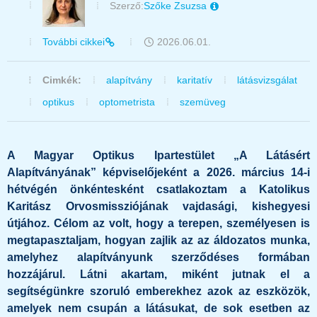
Szerző:
Szőke Zsuzsa
További cikkei
2026.06.01.
Cimkék:
alapítvány
karitatív
látásvizsgálat
optikus
optometrista
szemüveg
A Magyar Optikus Ipartestület „A Látásért
Alapítványának” képviselőjeként a 2026. március 14-i
hétvégén önkéntesként csatlakoztam a Katolikus
Karitász Orvosmissziójának vajdasági, kishegyesi
útjához. Célom az volt, hogy a terepen, személyesen is
megtapasztaljam, hogyan zajlik az az áldozatos munka,
amelyhez alapítványunk szerződéses formában
hozzájárul. Látni akartam, miként jutnak el a
segítségünkre szoruló emberekhez azok az eszközök,
amelyek nem csupán a látásukat, de sok esetben az