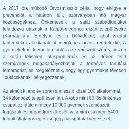
A 2017 óta működő Orvosmisszió célja, hogy elvigye a
prevenciót a határon túli, szórványban élő magyar
közösségekhez. Önkénteseik a saját szabadidejüket
feláldozva utaznak a Kárpát-medence elzárt településeire
(Kárpátaljára, Erdélybe és a Délvidékre), ahol iskolai
tantermeket alakítanak át ideiglenes orvosi rendelőkké. A
gyermekeknél kiemelten fontos a szemészeti szűrés, hiszen
a korán felismert látásproblémák és az időben felírt
szemüvegek megakadályozhatják a többéves tanulási
lemaradást, és megelőzhetik, hogy egy gyermeket tévesen
"butácskának" bélyegezzenek.
Az elmúlt kilenc év során a misszió közel 100 alkalommal,
34 különböző településen járt. A több mint 80 fős önkéntes
csapat ez idáig mintegy 10 000 gyermek szemészeti,
fogászati és ortopédiai szűrését, valamint csaknem 5400
felnőtt általános egészségügyi vizsgálatát végezte el.