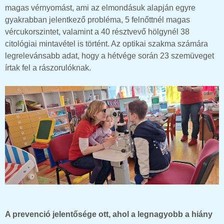
magas vérnyomást, ami az elmondásuk alapján egyre
gyakrabban jelentkező probléma, 5 felnőttnél magas
vércukorszintet, valamint a 40 résztvevő hölgynél 38
citológiai mintavétel is történt. Az optikai szakma számára
legrelevánsabb adat, hogy a hétvége során 23 szemüveget
írtak fel a rászorulóknak.
A prevenció jelentősége ott, ahol a legnagyobb a hiány