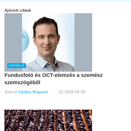
Ajánlott cikkek
AKTUÁLIS
Fundusfotó és OCT-elemzés a szemész
szemszögéből
Szerző:
Optikai Magazin
2026.08.05.