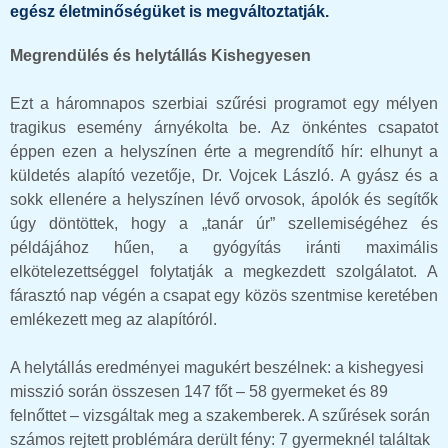
egész életminőségüket is megváltoztatják.
Megrendülés és helytállás Kishegyesen
Ezt a háromnapos szerbiai szűrési programot egy mélyen
tragikus esemény árnyékolta be. Az önkéntes csapatot
éppen ezen a helyszínen érte a megrendítő hír: elhunyt a
küldetés alapító vezetője, Dr. Vojcek László. A gyász és a
sokk ellenére a helyszínen lévő orvosok, ápolók és segítők
úgy döntöttek, hogy a „tanár úr” szellemiségéhez és
példájához hűen, a gyógyítás iránti maximális
elkötelezettséggel folytatják a megkezdett szolgálatot. A
fárasztó nap végén a csapat egy közös szentmise keretében
emlékezett meg az alapítóról.
A helytállás eredményei magukért beszélnek: a kishegyesi
misszió során összesen 147 főt – 58 gyermeket és 89
felnőttet – vizsgáltak meg a szakemberek. A szűrések során
számos rejtett problémára derült fény: 7 gyermeknél találtak