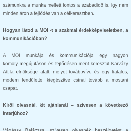
számunkra a munka mellett fontos a szabadidő is, így nem
minden áron a fejlődés van a célkeresztben.
Hogyan látod a MOI -t a szakmai érdekképviseletben, a
kommunikációban?
A MOI
munkája és kommunikációja egy nagyon
komoly
megújuláson és fejlődésen ment keresztül Karvázy
Attila elnöksége alatt, melyet továbbvíve és egy fiatalos,
modern lendülettel kiegészítve csinál tovább a mostani
csapat.
Kiről olvasnál, kit ajánlanál – szívesen a következő
interjúhoz?
Vágássy Balázzsal szívesen olvasnék beszélgetést a