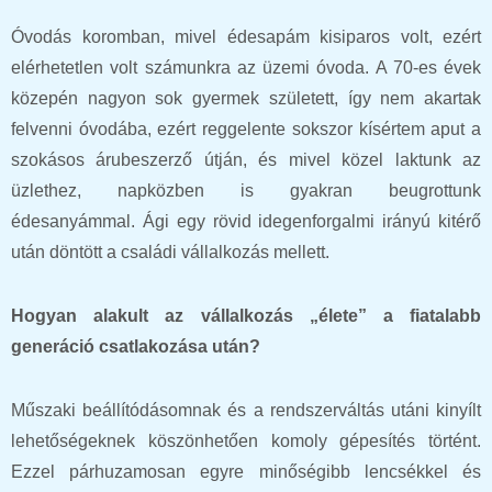
Óvodás koromban, mivel édesapám kisiparos volt, ezért
elérhetetlen volt számunkra az üzemi óvoda. A 70-es évek
közepén nagyon sok gyermek született, így nem akartak
felvenni óvodába, ezért reggelente sokszor kísértem aput a
szokásos árubeszerző útján, és mivel közel laktunk az
üzlethez, napközben is gyakran beugrottunk
édesanyámmal. Ági egy rövid idegenforgalmi irányú kitérő
után döntött a családi vállalkozás mellett.
Hogyan alakult az vállalkozás „élete” a fiatalabb
generáció csatlakozása után?
Műszaki beállítódásomnak és a rendszerváltás utáni kinyílt
lehetőségeknek köszönhetően komoly gépesítés történt.
Ezzel párhuzamosan egyre minőségibb lencsékkel és