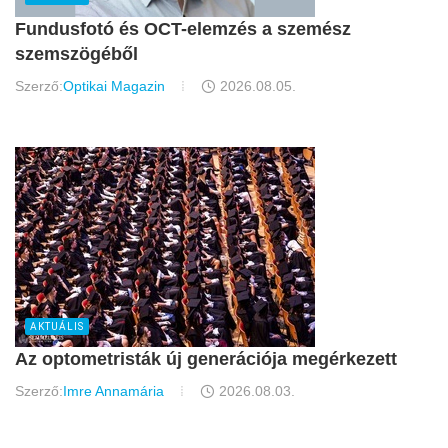
Fundusfotó és OCT-elemzés a szemész
szemszögéből
Szerző:
Optikai Magazin
2026.08.05.
AKTUÁLIS
Az optometristák új generációja megérkezett
Szerző:
Imre Annamária
2026.08.03.