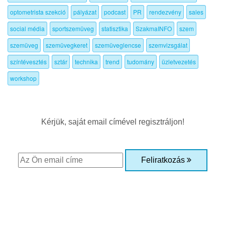
optometrista szekció
pályázat
podcast
PR
rendezvény
sales
social média
sportszemüveg
statisztika
SzakmaINFO
szem
szemüveg
szemüvegkeret
szemüveglencse
szemvizsgálat
színtévesztés
sztár
technika
trend
tudomány
üzletvezetés
workshop
Kérjük, saját email címével regisztráljon!
Feliratkozás