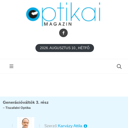
2026. AUGUSZTUS 10., HÉTFŐ
Generációváltók 3. rész
– Tiszafalvi Optika
Szerző:
Karvázy Attila