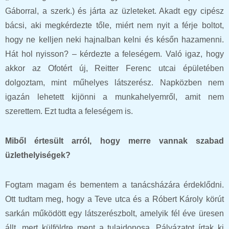
Gáborral, a szerk.) és járta az üzleteket. Akadt egy cipész
bácsi, aki megkérdezte tőle, miért nem nyit a férje boltot,
hogy ne kelljen neki hajnalban kelni és későn hazamenni.
Hát hol nyisson? – kérdezte a feleségem. Való igaz, hogy
akkor az Ofotért új, Reitter Ferenc utcai épületében
dolgoztam, mint műhelyes látszerész. Napközben nem
igazán lehetett kijönni a munkahelyemről, amit nem
szerettem. Ezt tudta a feleségem is.
Miből értesült arról, hogy merre vannak szabad
üzlethelyiségek?
Fogtam magam és bementem a tanácsházára érdeklődni.
Ott tudtam meg, hogy a Teve utca és a Róbert Károly körút
sarkán működött egy látszerészbolt, amelyik fél éve üresen
állt, mert külföldre ment a tulajdonosa. Pályázatot írtak ki