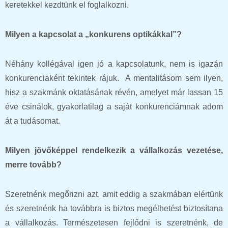
keretekkel kezdtünk el foglalkozni.
Milyen a kapcsolat a „konkurens optikákkal”?
Néhány kollégával igen jó a kapcsolatunk, nem is igazán
konkurenciaként tekintek rájuk. A mentalitásom sem ilyen,
hisz a szakmánk oktatásának révén, amelyet már lassan 15
éve csinálok, gyakorlatilag a saját konkurenciámnak adom
át a tudásomat.
Milyen jövőképpel rendelkezik a vállalkozás vezetése,
merre tovább?
Szeretnénk megőrizni azt, amit eddig a szakmában elértünk
és szeretnénk ha továbbra is biztos megélhetést biztosítana
a vállalkozás. Természetesen fejlődni is szeretnénk, de