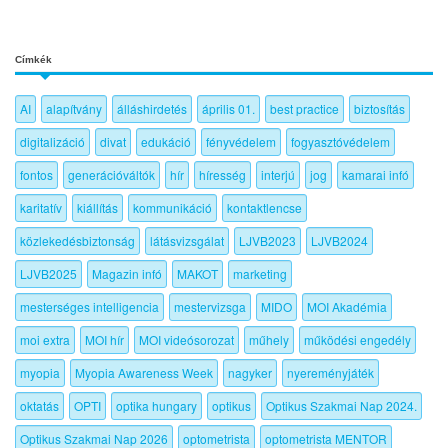
Címkék
AI
alapítvány
álláshirdetés
április 01.
best practice
biztosítás
digitalizáció
divat
edukáció
fényvédelem
fogyasztóvédelem
fontos
generációváltók
hír
híresség
interjú
jog
kamarai infó
karitatív
kiállítás
kommunikáció
kontaktlencse
közlekedésbiztonság
látásvizsgálat
LJVB2023
LJVB2024
LJVB2025
Magazin infó
MAKOT
marketing
mesterséges intelligencia
mestervizsga
MIDO
MOI Akadémia
moi extra
MOI hír
MOI videósorozat
műhely
működési engedély
myopia
Myopia Awareness Week
nagyker
nyereményjáték
oktatás
OPTI
optika hungary
optikus
Optikus Szakmai Nap 2024.
Optikus Szakmai Nap 2026
optometrista
optometrista MENTOR