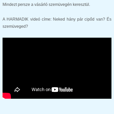
Mindezt persze a vásárló szemüvegén keresztül.
A HARMADIK videó címe: Neked hány pár cipőd van? És
szemüveged?