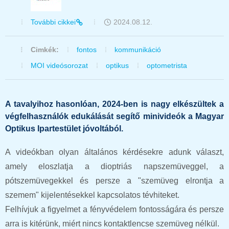
További cikkei
2024.08.12.
Cimkék:
fontos
kommunikáció
MOI videósorozat
optikus
optometrista
A tavalyihoz hasonlóan, 2024-ben is nagy elkészültek a
végfelhasználók edukálását segítő minivideók a Magyar
Optikus Ipartestület jóvoltából.
A videókban olyan általános kérdésekre adunk választ,
amely eloszlatja a dioptriás napszemüveggel, a
pótszemüvegekkel és persze a "szemüveg elrontja a
szemem" kijelentésekkel kapcsolatos tévhiteket.
Felhívjuk a figyelmet a fényvédelem fontosságára és persze
arra is kitérünk, miért nincs kontaktlencse szemüveg nélkül.