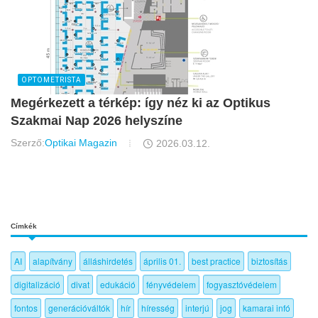
OPTOMETRISTA
Megérkezett a térkép: így néz ki az Optikus
Szakmai Nap 2026 helyszíne
Szerző:
Optikai Magazin
2026.03.12.
Címkék
AI
alapítvány
álláshirdetés
április 01.
best practice
biztosítás
digitalizáció
divat
edukáció
fényvédelem
fogyasztóvédelem
fontos
generációváltók
hír
híresség
interjú
jog
kamarai infó