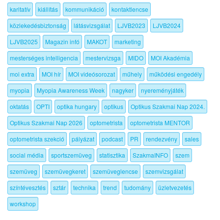
karitatív
kiállítás
kommunikáció
kontaktlencse
közlekedésbiztonság
látásvizsgálat
LJVB2023
LJVB2024
LJVB2025
Magazin infó
MAKOT
marketing
mesterséges intelligencia
mestervizsga
MIDO
MOI Akadémia
moi extra
MOI hír
MOI videósorozat
műhely
működési engedély
myopia
Myopia Awareness Week
nagyker
nyereményjáték
oktatás
OPTI
optika hungary
optikus
Optikus Szakmai Nap 2024.
Optikus Szakmai Nap 2026
optometrista
optometrista MENTOR
optometrista szekció
pályázat
podcast
PR
rendezvény
sales
social média
sportszemüveg
statisztika
SzakmaINFO
szem
szemüveg
szemüvegkeret
szemüveglencse
szemvizsgálat
színtévesztés
sztár
technika
trend
tudomány
üzletvezetés
workshop