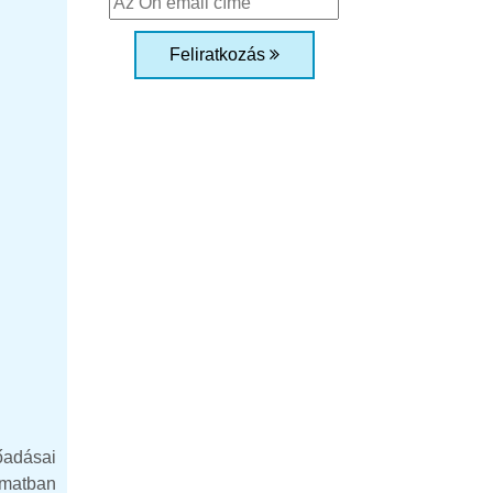
Feliratkozás
lőadásai
amatban