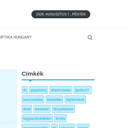
2026. AUGUSZTUS 7., PÉNTEK
OPTIKA HUNGARY
Címkék
AI
alapítvány
álláshirdetés
április 01.
best practice
biztosítás
digitalizáció
divat
edukáció
fényvédelem
fogyasztóvédelem
fontos
generációváltók
hír
híresség
interjú