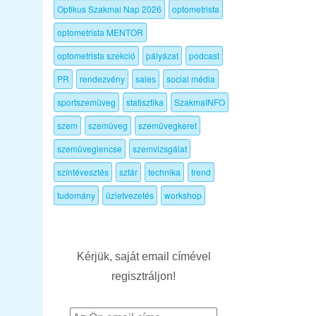
Optikus Szakmai Nap 2026
optometrista
optometrista MENTOR
optometrista szekció
pályázat
podcast
PR
rendezvény
sales
social média
sportszemüveg
statisztika
SzakmaINFO
szem
szemüveg
szemüvegkeret
szemüveglencse
szemvizsgálat
színtévesztés
sztár
technika
trend
tudomány
üzletvezetés
workshop
Kérjük, saját email címével
regisztráljon!