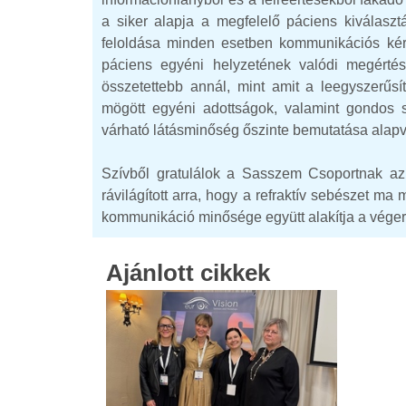
a siker alapja a megfelelő páciens kiválasztá
feloldása minden esetben kommunikációs kérd
páciens egyéni helyzetének valódi megértésé
összetettebb annál, mint amit a leegyszerűsí
mögött egyéni adottságok, valamint gondos s
várható látásminőség őszinte bemutatása alapv
Szívből gratulálok a Sasszem Csoportnak az
rávilágított arra, hogy a refraktív sebészet m
kommunikáció minősége együtt alakítja a vége
Ajánlott cikkek