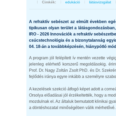
Cimkék:
edukáció
látásvizsgálat
A refraktív sebészet az elmúlt években egé
tipikusan olyan terület a látásgondozásban
IRO - 2026 Innovációk a refraktív sebészetb
csúcstechnológia és a bizonytalanság egyid
04. 18-án a továbbképzésén, hiánypótló mód
A program jól felépített ív mentén vezette végig
jelenleg elérhető korszerű megoldásokig. érin
Prof. Dr. Nagy Zoltán Zsolt PhD. és Dr. Szekré
fejlődés iránya egyre inkább a személyre szabo
A kezelések szekció átfogó képet adott a corneál
Orsolya előadásai jól érzékeltették, hogy a mod
mozdulnak el. Az általuk bemutatott klinikai gya
a döntéshozatal minőségében válik mérhetővé.