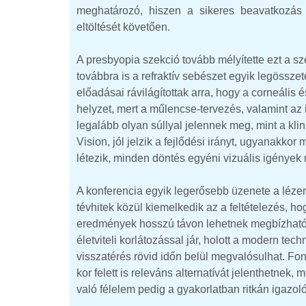
meghatározó, hiszen a sikeres beavatkozás 
eltöltését követően.
A presbyopia szekció tovább mélyítette ezt a sz
továbbra is a refraktív sebészet egyik legössz
előadásai rávilágítottak arra, hogy a corneáli
helyzet, mert a műlencse-tervezés, valamint az
legalább olyan súllyal jelennek meg, mint a kl
Vision, jól jelzik a fejlődési irányt, ugyanakk
létezik, minden döntés egyéni vizuális igények 
A konferencia egyik legerősebb üzenete a lézere
tévhitek közül kiemelkedik az a feltételezés, ho
eredmények hosszú távon lehetnek megbízhatóa
életviteli korlátozással jár, holott a modern tec
visszatérés rövid időn belül megvalósulhat. F
kor felett is releváns alternatívát jelenthetnek
való félelem pedig a gyakorlatban ritkán igazoló