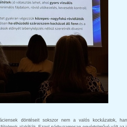
 páciensek döntéseit sokszor nem a valós kockázatok, h
 félelmek alakítják. Ezzel párhuzamosan egyértelművé vált az 