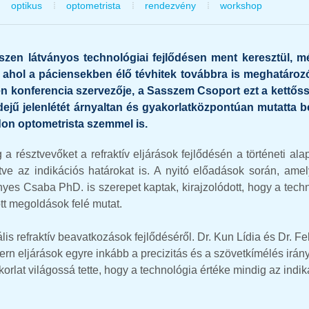
optikus
optometrista
rendezvény
workshop
szen látványos technológiai fejlődésen ment keresztül, m
, ahol a páciensekben élő tévhitek továbbra is meghatároz
en konferencia szervezője, a Sasszem Csoport ezt a kettőss
ejű jelenlétét árnyaltan és gyakorlatközpontúan mutatta b
on optometrista szemmel is.
 a résztvevőket a refraktív eljárások fejlődésén a történeti ala
tve az indikációs határokat is. A nyitó előadások során, ame
nyes Csaba PhD. is szerepet kaptak, kirajzolódott, hogy a tech
tt megoldások felé mutat.
is refraktív beavatkozások fejlődéséről. Dr. Kun Lídia és Dr. Fe
ern eljárások egyre inkább a precizitás és a szövetkímélés irá
korlat világossá tette, hogy a technológia értéke mindig az indik