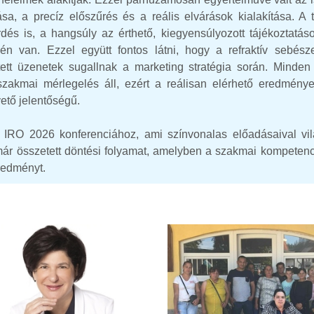
sa, a precíz előszűrés és a reális elvárások kialakítása. A t
és is, a hangsúly az érthető, kiegyensúlyozott tájékoztatás
n van. Ezzel együtt fontos látni, hogy a refraktív sebésze
tett üzenetek sugallnak a marketing stratégia során. Minden
zakmai mérlegelés áll, ezért a reálisan elérhető eredmény
ető jelentőségű.
 IRO 2026 konferenciához, ami színvonalas előadásaival vi
a már összetett döntési folyamat, amelyben a szakmai kompeten
redményt.