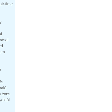
ir-time
y
si
rásai
ed
nem
A
ős
való
n éves
yektől