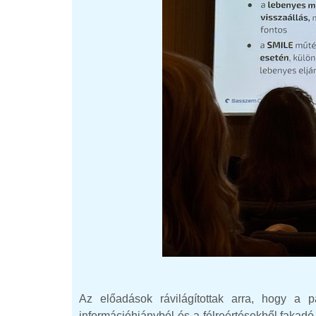
Az előadások rávilágítottak arra, hogy a
információhiányból és a félreértésekből fakadó