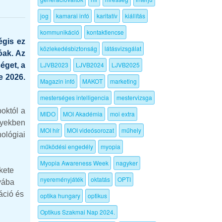
jog
kamarai infó
karitatív
kiállítás
kommunikáció
kontaktlencse
égis ez
közlekedésbiztonság
látásvizsgálat
óak. Az
LJVB2023
LJVB2024
LJVB2025
éget, a
e 2026.
Magazin infó
MAKOT
marketing
mesterséges intelligencia
mestervizsga
poktól a
MIDO
MOI Akadémia
moi extra
lyekben
MOI hír
MOI videósorozat
műhely
nológiai
működési engedély
myopia
Myopia Awareness Week
nagyker
kete
nyereményjáték
oktatás
OPTI
nyába
áció és
optika hungary
optikus
Optikus Szakmai Nap 2024.