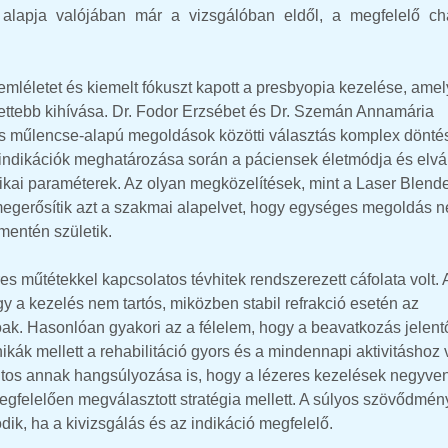
alapja valójában már a vizsgálóban eldől, a megfelelő cha
emléletet és kiemelt fókuszt kapott a presbyopia kezelése, amel
etettebb kihívása. Dr. Fodor Erzsébet és Dr. Szemán Annamária
s és műlencse-alapú megoldások közötti választás komplex dönté
 indikációk meghatározása során a páciensek életmódja és elvá
inikai paraméterek. Az olyan megközelítések, mint a Laser Blend
or megerősítik azt a szakmai alapelvet, hogy egységes megoldás 
mentén születik.
s műtétekkel kapcsolatos tévhitek rendszerezett cáfolata volt. 
gy a kezelés nem tartós, miközben stabil refrakció esetén az
k. Hasonlóan gyakori az a félelem, hogy a beavatkozás jelent
hnikák mellett a rehabilitáció gyors és a mindennapi aktivitáshoz 
ontos annak hangsúlyozása is, hogy a lézeres kezelések negyve
, megfelelően megválasztott stratégia mellett. A súlyos szövődmén
dik, ha a kivizsgálás és az indikáció megfelelő.