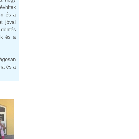
évhitek
on és a
t jóval
 döntés
ek és a
lágosan
cia és a