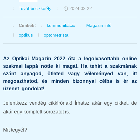
További cikkei
2024.02.22.
Cimkék:
kommunikáció
Magazin infó
optikus
optometrista
Az Optikai Magazin 2022 óta a legolvasottabb online
szakmai lappá nőtte ki magát. Ha tehát a szakmának
szánt anyagod, ötleted vagy véleményed van, itt
megoszthatod, és minden bizonnyal célba is ér az
üzenet, gondolat!
Jelentkezz vendég cikkírónak! Írhatsz akár egy cikket, de
akár egy komplett sorozatot is.
Mit tegyél?