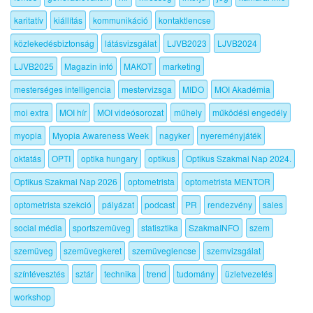
karitatív
kiállítás
kommunikáció
kontaktlencse
közlekedésbiztonság
látásvizsgálat
LJVB2023
LJVB2024
LJVB2025
Magazin infó
MAKOT
marketing
mesterséges intelligencia
mestervizsga
MIDO
MOI Akadémia
moi extra
MOI hír
MOI videósorozat
műhely
működési engedély
myopia
Myopia Awareness Week
nagyker
nyereményjáték
oktatás
OPTI
optika hungary
optikus
Optikus Szakmai Nap 2024.
Optikus Szakmai Nap 2026
optometrista
optometrista MENTOR
optometrista szekció
pályázat
podcast
PR
rendezvény
sales
social média
sportszemüveg
statisztika
SzakmaINFO
szem
szemüveg
szemüvegkeret
szemüveglencse
szemvizsgálat
színtévesztés
sztár
technika
trend
tudomány
üzletvezetés
workshop