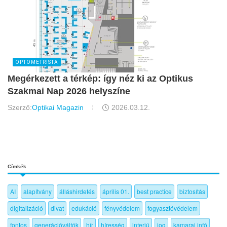
OPTOMETRISTA
Megérkezett a térkép: így néz ki az Optikus
Szakmai Nap 2026 helyszíne
Szerző:
Optikai Magazin
2026.03.12.
Címkék
AI
alapítvány
álláshirdetés
április 01.
best practice
biztosítás
digitalizáció
divat
edukáció
fényvédelem
fogyasztóvédelem
fontos
generációváltók
hír
híresség
interjú
jog
kamarai infó