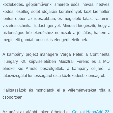
közlekedés, gépjárművünk ismerete esős, havas, nedves,
ködös, esetleg sötét időjárási körülmények közt kiemelten
fontos ebben az időszakban, és megfelelő látást, valamint
vezetéstechnikai tudást igényel. Mindezt kiegészíti, hogy a
biztonságos közlekedéshez nemcsak a jó látás, hanem a
megfelelő gumiabroncsok is elengedhetetlenek.
A kampány project managere Varga Péter, a Continental
Hungary Kft. képviseletében Musztrai Ferenc és a MOI
elnöke Kis Arnold beszélgettek, a kampány céljáról, a
látásvizsgálat fontosságáról és a közlekedésbiztonságról.
Hallgassátok és mondjátok el a véleményeteket róla a
csoportban!
Az adást az alábbi linken érheted el:
Optikai HangAdó 23.