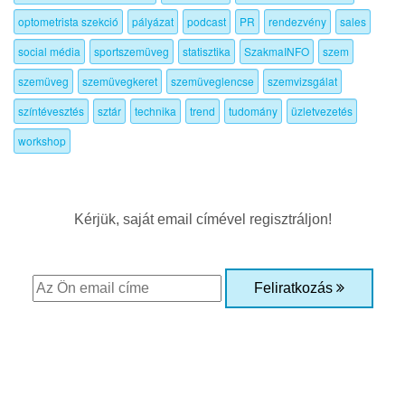
optometrista szekció
pályázat
podcast
PR
rendezvény
sales
social média
sportszemüveg
statisztika
SzakmaINFO
szem
szemüveg
szemüvegkeret
szemüveglencse
szemvizsgálat
színtévesztés
sztár
technika
trend
tudomány
üzletvezetés
workshop
Kérjük, saját email címével regisztráljon!
Feliratkozás