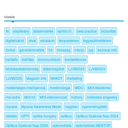
Címkék
AI
alapítvány
álláshirdetés
április 01.
best practice
biztosítás
digitalizáció
divat
edukáció
fényvédelem
fogyasztóvédelem
fontos
generációváltók
hír
híresség
interjú
jog
kamarai infó
karitatív
kiállítás
kommunikáció
kontaktlencse
közlekedésbiztonság
látásvizsgálat
LJVB2023
LJVB2024
LJVB2025
Magazin infó
MAKOT
marketing
mesterséges intelligencia
mestervizsga
MIDO
MOI Akadémia
moi extra
MOI hír
MOI videósorozat
műhely
működési engedély
myopia
Myopia Awareness Week
nagyker
nyereményjáték
oktatás
OPTI
optika hungary
optikus
Optikus Szakmai Nap 2024.
Optikus Szakmai Nap 2026
optometrista
optometrista MENTOR