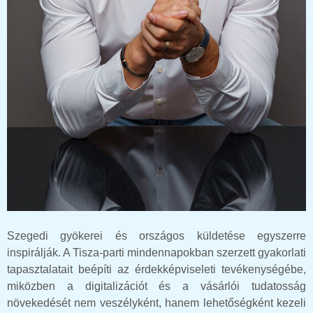
Szegedi gyökerei és országos küldetése egyszerre
inspirálják. A Tisza-parti mindennapokban szerzett gyakorlati
tapasztalatait beépíti az érdekképviseleti tevékenységébe,
miközben a digitalizációt és a vásárlói tudatosság
növekedését nem veszélyként, hanem lehetőségként kezeli