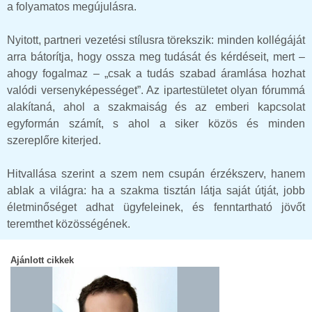
a folyamatos megújulásra.
Nyitott, partneri vezetési stílusra törekszik: minden kollégáját
arra bátorítja, hogy ossza meg tudását és kérdéseit, mert –
ahogy fogalmaz – „csak a tudás szabad áramlása hozhat
valódi versenyképességet”. Az ipartestületet olyan fórummá
alakítaná, ahol a szakmaiság és az emberi kapcsolat
egyformán számít, s ahol a siker közös és minden
szereplőre kiterjed.
Hitvallása szerint a szem nem csupán érzékszerv, hanem
ablak a világra: ha a szakma tisztán látja saját útját, jobb
életminőséget adhat ügyfeleinek, és fenntartható jövőt
teremthet közösségének.
Ajánlott cikkek