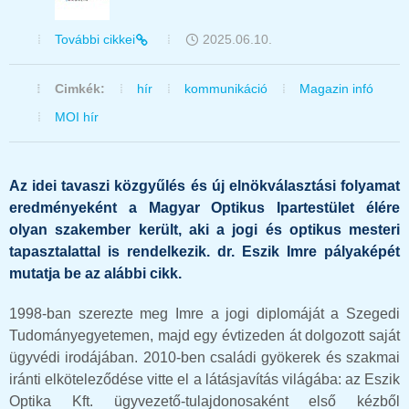
További cikkei
2025.06.10.
Cimkék:
hír
kommunikáció
Magazin infó
MOI hír
Az idei tavaszi közgyűlés és új elnökválasztási folyamat
eredményeként a Magyar Optikus Ipartestület élére
olyan szakember került, aki a jogi és optikus mesteri
tapasztalattal is rendelkezik. dr. Eszik Imre pályaképét
mutatja be az alábbi cikk.
1998-ban szerezte meg Imre a jogi diplomáját a Szegedi
Tudományegyetemen, majd egy évtizeden át dolgozott saját
ügyvédi irodájában. 2010-ben családi gyökerek és szakmai
iránti elköteleződése vitte el a látásjavítás világába: az Eszik
Optika Kft. ügyvezető-tulajdonosaként első kézből