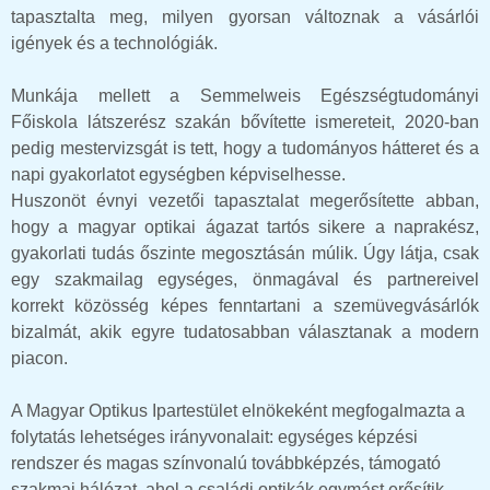
tapasztalta meg, milyen gyorsan változnak a vásárlói
igények és a technológiák.
Munkája mellett a Semmelweis Egészségtudományi
Főiskola látszerész szakán bővítette ismereteit, 2020-ban
pedig mestervizsgát is tett, hogy a tudományos hátteret és a
napi gyakorlatot egységben képviselhesse.
Huszonöt évnyi vezetői tapasztalat megerősítette abban,
hogy a magyar optikai ágazat tartós sikere a naprakész,
gyakorlati tudás őszinte megosztásán múlik. Úgy látja, csak
egy szakmailag egységes, önmagával és partnereivel
korrekt közösség képes fenntartani a szemüvegvásárlók
bizalmát, akik egyre tudatosabban választanak a modern
piacon.
A Magyar Optikus Ipartestület elnökeként megfogalmazta a
folytatás lehetséges irányvonalait: egységes képzési
rendszer és magas színvonalú továbbképzés, támogató
szakmai hálózat, ahol a családi optikák egymást erősítik,