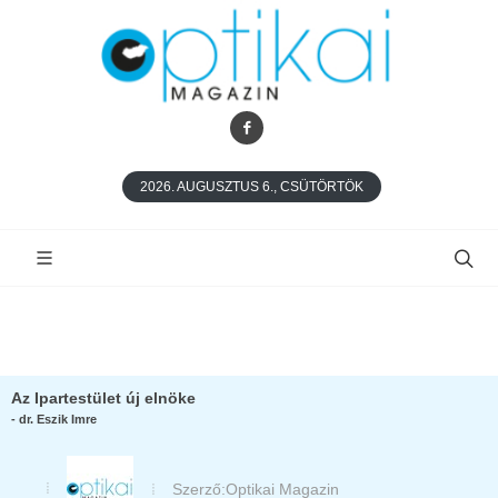
2026. AUGUSZTUS 6., CSÜTÖRTÖK
Az Ipartestület új elnöke
- dr. Eszik Imre
Szerző:
Optikai Magazin