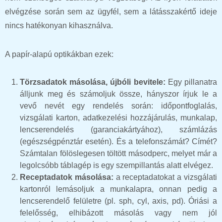
elvégzése során sem az ügyfél, sem a látásszakértő ideje
nincs hatékonyan kihasználva.
A papír-alapú optikákban ezek:
Törzsadatok másolása, újbóli bevitele:
Egy pillanatra
álljunk meg és számoljuk össze, hányszor írjuk le a
vevő nevét egy rendelés során: időpontfoglalás,
vizsgálati karton, adatkezelési hozzájárulás, munkalap,
lencserendelés (garanciakártyához), számlázás
(egészségpénztár esetén). És a telefonszámát? Címét?
Számtalan fölöslegesen töltött másodperc, melyet már a
legolcsóbb táblagép is egy szempillantás alatt elvégez.
Receptadatok másolása:
a receptadatokat a vizsgálati
kartonról lemásoljuk a munkalapra, onnan pedig a
lencserendelő felületre (pl. sph, cyl, axis, pd). Óriási a
felelősség, elhibázott másolás vagy nem jól