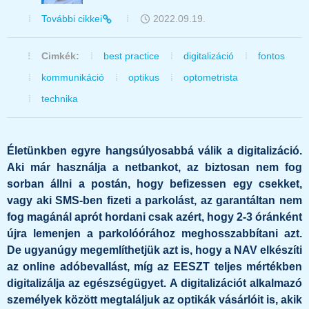
További cikkei
2022.09.19.
Cimkék:
best practice
digitalizáció
fontos
kommunikáció
optikus
optometrista
technika
Életünkben egyre hangsúlyosabbá válik a digitalizáció.
Aki már használja a netbankot, az biztosan nem fog
sorban állni a postán, hogy befizessen egy csekket,
vagy aki SMS-ben fizeti a parkolást, az garantáltan nem
fog magánál aprót hordani csak azért, hogy 2-3 óránként
újra lemenjen a parkolóórához meghosszabbítani azt.
De ugyanúgy megemlíthetjük azt is, hogy a NAV elkészíti
az online adóbevallást, míg az EESZT teljes mértékben
digitalizálja az egészségügyet. A digitalizációt alkalmazó
személyek között megtaláljuk az optikák vásárlóit is, akik