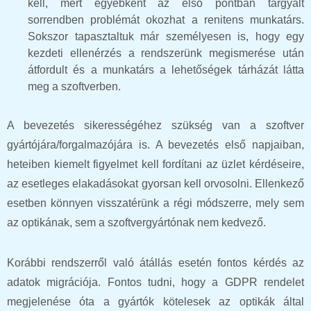
kell, mert egyébként az első pontban tárgyalt
sorrendben problémát okozhat a renitens munkatárs.
Sokszor tapasztaltuk már személyesen is, hogy egy
kezdeti ellenérzés a rendszerünk megismerése után
átfordult és a munkatárs a lehetőségek tárházát látta
meg a szoftverben.
A bevezetés sikerességéhez szükség van a szoftver
gyártójára/forgalmazójára is. A bevezetés első napjaiban,
heteiben kiemelt figyelmet kell fordítani az üzlet kérdéseire,
az esetleges elakadásokat gyorsan kell orvosolni. Ellenkező
esetben könnyen visszatérünk a régi módszerre, mely sem
az optikának, sem a szoftvergyártónak nem kedvező.
Korábbi rendszerről való átállás esetén fontos kérdés az
adatok migrációja. Fontos tudni, hogy a GDPR rendelet
megjelenése óta a gyártók kötelesek az optikák által