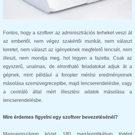
Fontos, hogy a szoftver az adminisztrációs terheket veszi át
az embertől, nem végez szakértői munkát, nem választ
keretet, nem választ az igényeknek megfelelő lencsét, nem
illeszt, nem mondja meg, hol legyen a fazetta. Csak az
egyszerű, unalmas, de elrontható feladatokat adjuk át a
gépnek, mint például a foropter mérési eredményeinek
másolása szemüvegreceptbe, majd lencserendelésbe, vagy
a centráló által mért illesztési adatok másolása a
lencserendelésbe.
Mire érdemes figyelni egy szoftver bevezetésénél?
Magyarországon közel 180 magánoptikában történt