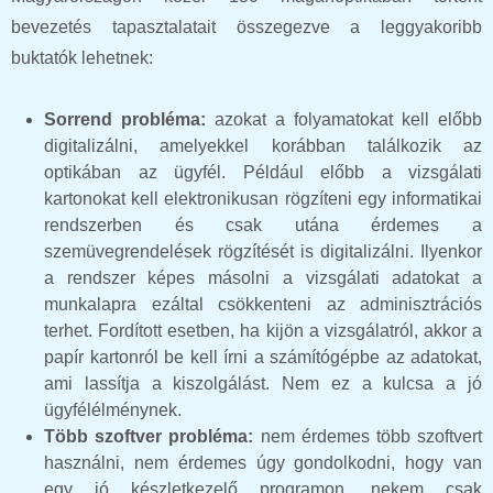
bevezetés tapasztalatait összegezve a leggyakoribb
buktatók lehetnek:
Sorrend probléma:
azokat a folyamatokat kell előbb
digitalizálni, amelyekkel korábban találkozik az
optikában az ügyfél. Például előbb a vizsgálati
kartonokat kell elektronikusan rögzíteni egy informatikai
rendszerben és csak utána érdemes a
szemüvegrendelések rögzítését is digitalizálni. Ilyenkor
a rendszer képes másolni a vizsgálati adatokat a
munkalapra ezáltal csökkenteni az adminisztrációs
terhet. Fordított esetben, ha kijön a vizsgálatról, akkor a
papír kartonról be kell írni a számítógépbe az adatokat,
ami lassítja a kiszolgálást. Nem ez a kulcsa a jó
ügyfélélménynek.
Több szoftver probléma:
nem érdemes több szoftvert
használni, nem érdemes úgy gondolkodni, hogy van
egy jó készletkezelő programon, nekem csak