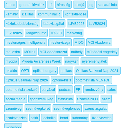
fontos
generációváltók
hír
híresség
interjú
jog
kamarai infó
karitatív
kiállítás
kommunikáció
kontaktlencse
közlekedésbiztonság
látásvizsgálat
LJVB2023
LJVB2024
LJVB2025
Magazin infó
MAKOT
marketing
mesterséges intelligencia
mestervizsga
MIDO
MOI Akadémia
moi extra
MOI hír
MOI videósorozat
műhely
működési engedély
myopia
Myopia Awareness Week
nagyker
nyereményjáték
oktatás
OPTI
optika hungary
optikus
Optikus Szakmai Nap 2024.
Optikus Szakmai Nap 2026
optometrista
optometrista MENTOR
optometrista szekció
pályázat
podcast
PR
rendezvény
sales
social média
sportszemüveg
statisztika
SzakmaINFO
szem
szemüveg
szemüvegkeret
szemüveglencse
szemvizsgálat
színtévesztés
sztár
technika
trend
tudomány
üzletvezetés
workshop