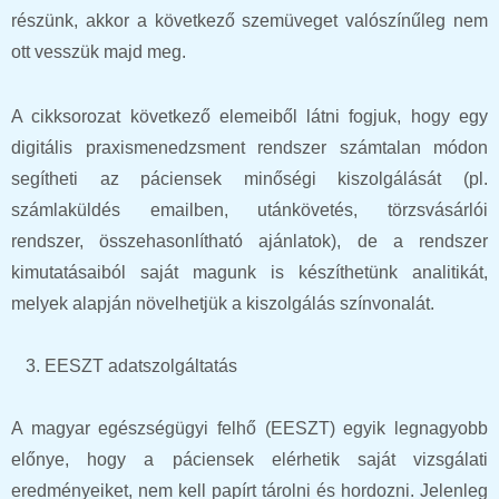
részünk, akkor a következő szemüveget valószínűleg nem
ott vesszük majd meg.
A cikksorozat következő elemeiből látni fogjuk, hogy egy
digitális praxismenedzsment rendszer számtalan módon
segítheti az páciensek minőségi kiszolgálását (pl.
számlaküldés emailben, utánkövetés, törzsvásárlói
rendszer, összehasonlítható ajánlatok), de a rendszer
kimutatásaiból saját magunk is készíthetünk analitikát,
melyek alapján növelhetjük a kiszolgálás színvonalát.
EESZT adatszolgáltatás
A magyar egészségügyi felhő (EESZT) egyik legnagyobb
előnye, hogy a páciensek elérhetik saját vizsgálati
eredményeiket, nem kell papírt tárolni és hordozni. Jelenleg