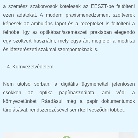
a szemész szakorvosok kötelesek az EESZT-be feltölteni
ezen adatokat. A modern praxismenedzsment szoftverek
képesek az ambuláns lapot és a recepteket is feltölteni a
felhőbe, így az optikában/szemészeti praxisban elegendő
egy szoftvert használni, mely egyaránt megfelel a medikai
és látszerészeti szakmai szempontoknak is.
Környezetvédelem
Nem utolsó sorban, a digitális ügymenettel jelentősen
csökken az optika papírhasználata, ami védi a
környezetünket. Ráadásul még a papír dokumentumok
tárolásával, rendszerezésével sem kell vesződni többet.