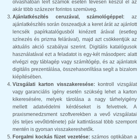
olvashatóan leírt számok esetén tévesen készül el az
akár több százezer forintos szemüveg.
Ajánlatkészítés ceruzával, számológéppel:
az
ajánlatkészítés során összeadjuk a keret árát az ajánlott
lencsék papírkatalógusból kinézett árával (esetleg
színezés és prizma felárával), majd azt csökkentjük az
aktuális akció szabályai szerint. Digitális katalógusok
használatával ezt a feladatot is egy-két másodperc alatt
elvégzi egy táblagép vagy számítógép, és az ajánlatok
digitális prezentálása, összehasonlítása segít a bizalom
kiépítésében.
Vizsgálati karton visszakeresése:
kontroll vizsgálat
vagy garanciális igény esetén szükség lehet a karton
kikeresésére, melyek tárolása a nagy tárhelyigény
mellett adatvédelmi kérdéseket is felvetnek. A
praxismenedzsment szoftverekben a vevő vizsgálatai
(és teljes vevőtörténete) pár kattintással több szempont
mentén is gyorsan visszakereshetők.
Forgalmi kockás füzet vezetése:
számos optikában a