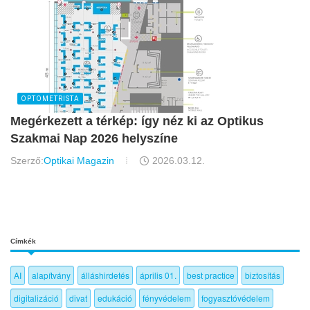
OPTOMETRISTA
Megérkezett a térkép: így néz ki az Optikus
Szakmai Nap 2026 helyszíne
Szerző:
Optikai Magazin
2026.03.12.
Címkék
AI
alapítvány
álláshirdetés
április 01.
best practice
biztosítás
digitalizáció
divat
edukáció
fényvédelem
fogyasztóvédelem