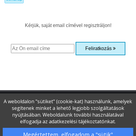
Kérjük, saját email címével regisztráljon!
Feliratkozás
A weboldalon "sütiket" (cookie-kat) használunk, amelyek
segítenek minket a lehető legjobb szolgáltatások
Copyright © 2015-2026 Optikai Magazin
nyújtásában. Weboldalunk további használatával
Minden jog fenntartva
elfogadja az adatkezelési tájékoztatónkat.
Adatvédelmi és jogi nyilatkozat
|
Impresszum
|
Szerzői jogok
|
Kapcsolat
|
Megértettem, elfogadom a "sütik"