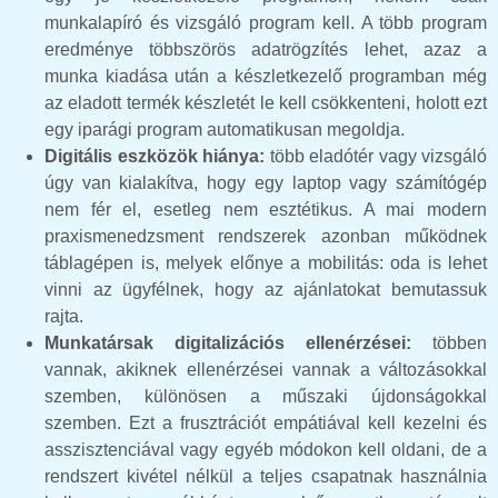
munkalapíró és vizsgáló program kell. A több program
eredménye többszörös adatrögzítés lehet, azaz a
munka kiadása után a készletkezelő programban még
az eladott termék készletét le kell csökkenteni, holott ezt
egy iparági program automatikusan megoldja.
Digitális eszközök hiánya:
több eladótér vagy vizsgáló
úgy van kialakítva, hogy egy laptop vagy számítógép
nem fér el, esetleg nem esztétikus. A mai modern
praxismenedzsment rendszerek azonban működnek
táblagépen is, melyek előnye a mobilitás: oda is lehet
vinni az ügyfélnek, hogy az ajánlatokat bemutassuk
rajta.
Munkatársak digitalizációs ellenérzései:
többen
vannak, akiknek ellenérzései vannak a változásokkal
szemben, különösen a műszaki újdonságokkal
szemben. Ezt a frusztrációt empátiával kell kezelni és
asszisztenciával vagy egyéb módokon kell oldani, de a
rendszert kivétel nélkül a teljes csapatnak használnia