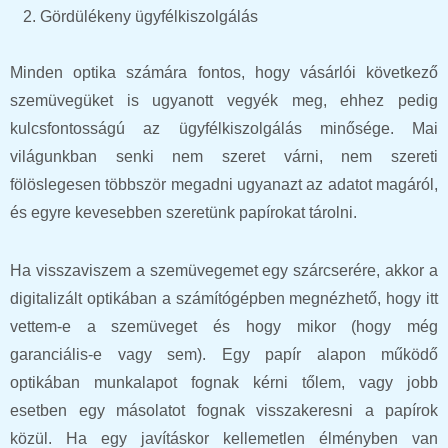
Gördülékeny ügyfélkiszolgálás
Minden optika számára fontos, hogy vásárlói következő
szemüvegüket is ugyanott vegyék meg, ehhez pedig
kulcsfontosságú az ügyfélkiszolgálás minősége. Mai
világunkban senki nem szeret várni, nem szereti
fölöslegesen többször megadni ugyanazt az adatot magáról,
és egyre kevesebben szeretünk papírokat tárolni.
Ha visszaviszem a szemüvegemet egy szárcserére, akkor a
digitalizált optikában a számítógépben megnézhető, hogy itt
vettem-e a szemüveget és hogy mikor (hogy még
garanciális-e vagy sem). Egy papír alapon működő
optikában munkalapot fognak kérni tőlem, vagy jobb
esetben egy másolatot fognak visszakeresni a papírok
közül. Ha egy javításkor kellemetlen élményben van