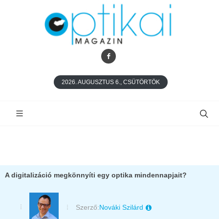
2026. AUGUSZTUS 6., CSÜTÖRTÖK
A digitalizáció megkönnyíti egy optika mindennapjait?
Szerző:
Nováki Szilárd