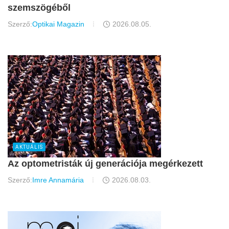
szemszögéből
Szerző:
Optikai Magazin
2026.08.05.
AKTUÁLIS
Az optometristák új generációja megérkezett
Szerző:
Imre Annamária
2026.08.03.