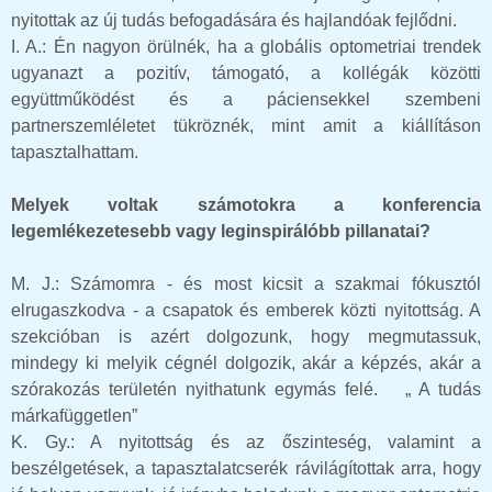
nyitottak az új tudás befogadására és hajlandóak fejlődni.
I. A.: Én nagyon örülnék, ha a globális optometriai trendek
ugyanazt a pozitív, támogató, a
kollégák közötti
együttműködést és a páciensekkel szembeni
partnerszemléletet tükröznék, mint amit a kiállításon
tapasztalhattam.
Melyek voltak számotokra a konferencia
legemlékezetesebb vagy leginspirálóbb pillanatai?
M. J.: Számomra - és most kicsit a szakmai fókusztól
elrugaszkodva - a csapatok és emberek közti nyitottság. A
szekcióban is azért dolgozunk, hogy megmutassuk,
mindegy ki melyik cégnél dolgozik, akár a képzés, akár a
szórakozás területén nyithatunk egymás felé. „ A tudás
márkafüggetlen”
K. Gy.: A nyitottság és az őszinteség, valamint a
beszélgetések, a tapasztalatcserék rávilágítottak arra, hogy