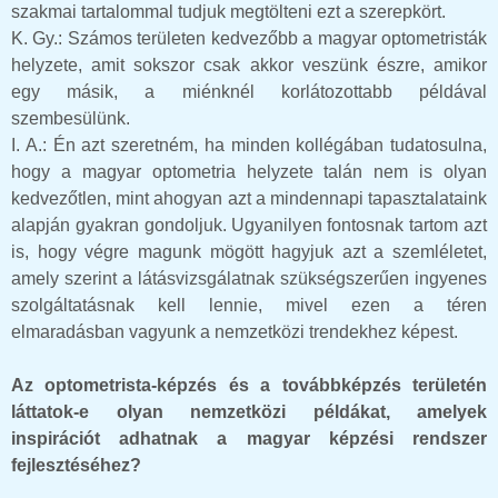
szakmai tartalommal tudjuk megtölteni ezt a szerepkört.
K. Gy.: Számos területen kedvezőbb a magyar optometristák
helyzete, amit sokszor csak akkor veszünk észre, amikor
egy másik, a miénknél korlátozottabb példával
szembesülünk.
I. A.: Én azt szeretném, ha minden kollégában tudatosulna,
hogy a magyar optometria helyzete talán nem is olyan
kedvezőtlen, mint ahogyan azt a mindennapi tapasztalataink
alapján gyakran gondoljuk. Ugyanilyen fontosnak tartom azt
is, hogy végre magunk mögött hagyjuk azt a szemléletet,
amely szerint a látásvizsgálatnak szükségszerűen ingyenes
szolgáltatásnak kell lennie, mivel ezen a téren
elmaradásban vagyunk a nemzetközi trendekhez képest.
Az optometrista-képzés és a továbbképzés területén
láttatok-e olyan nemzetközi példákat, amelyek
inspirációt adhatnak a magyar képzési rendszer
fejlesztéséhez?