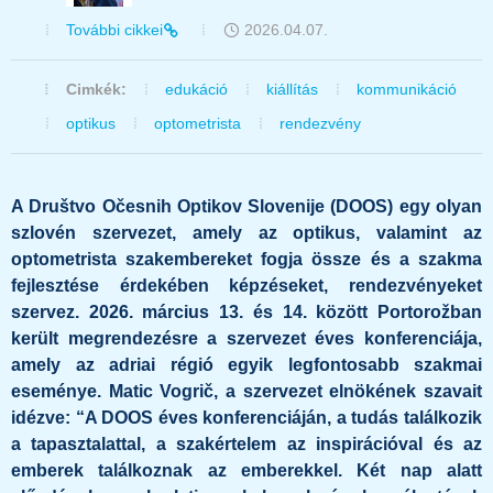
További cikkei
2026.04.07.
Cimkék:
edukáció
kiállítás
kommunikáció
optikus
optometrista
rendezvény
A Društvo Očesnih Optikov Slovenije (DOOS) egy olyan
szlovén szervezet, amely az optikus, valamint az
optometrista szakembereket fogja össze és a szakma
fejlesztése érdekében képzéseket, rendezvényeket
szervez. 2026. március 13. és 14. között Portorožban
került megrendezésre a szervezet éves konferenciája,
amely az adriai régió egyik legfontosabb szakmai
eseménye. Matic Vogrič, a szervezet elnökének szavait
idézve: “A DOOS éves konferenciáján, a tudás találkozik
a tapasztalattal, a szakértelem az inspirációval és az
emberek találkoznak az emberekkel. Két nap alatt