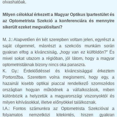
olvashatóak.
Milyen célokkal érkezett a Magyar Optikus Ipartestület és
az Optometrista Szekció a konferenciára és mennyire
sikerült ezeket megvalósítani?
M. J.: Alapvetően én két szerepben voltam jelen, egyrészt a
saját cégemmel, másrészt a szekciós munkám során
gyakran elfog a kíváncsiság, „hogy van ez külföldön?” És
mivel sokat utazom a régióban, jól látom, hogy a magyar
optometristáknak bizony nincs oka panaszra.
K. Gy.: Érdeklődéssel és kíváncsisággal érkeztem
Portorožba. Szerettem volna megismerni, hogy egy, a
hazainál kisebb optikai piaccal rendelkező szomszédos
országban hogyan működnek a vállalkozások, miben
különbözik a helyzetük a magyarországi viszonyoktól és
milyen kihívásokkal, illetve előnyökkel találkoznak.
I.A.: Fontos számunkra az Optometrista Szekcióval a
folyamatos nemzetközi kitekintés, hiszen gyakran