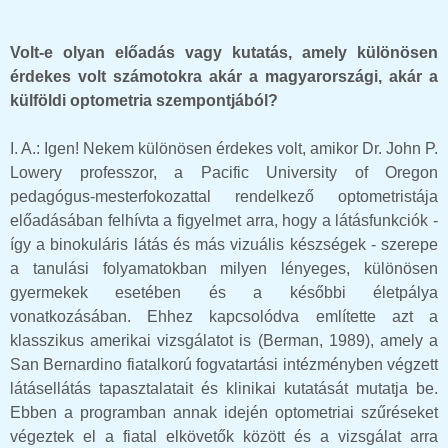
Volt-e olyan előadás vagy kutatás, amely különösen
érdekes volt számotokra akár a magyarországi, akár a
külföldi optometria szempontjából?
I. A.: Igen! Nekem különösen érdekes volt, amikor Dr. John P.
Lowery professzor, a Pacific University of Oregon
pedagógus-mesterfokozattal rendelkező optometristája
előadásában felhívta a figyelmet arra, hogy a látásfunkciók -
így a binokuláris látás és más vizuális készségek - szerepe
a tanulási folyamatokban milyen lényeges, különösen
gyermekek esetében és a későbbi életpálya
vonatkozásában. Ehhez kapcsolódva említette azt a
klasszikus amerikai vizsgálatot is (Berman, 1989), amely a
San Bernardino fiatalkorú fogvatartási intézményben végzett
látásellátás tapasztalatait és klinikai kutatását mutatja be.
Ebben a programban annak idején optometriai szűréseket
végeztek el a fiatal elkövetők között és a vizsgálat arra