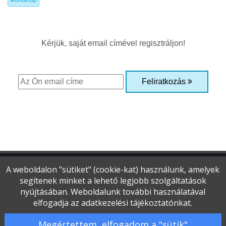
Kérjük, saját email címével regisztráljon!
Feliratkozás
A weboldalon "sütiket" (cookie-kat) használunk, amelyek
segítenek minket a lehető legjobb szolgáltatások
Copyright © 2015-2026 Optikai Magazin
nyújtásában. Weboldalunk további használatával
Minden jog fenntartva
elfogadja az adatkezelési tájékoztatónkat.
Adatvédelmi és jogi nyilatkozat
|
Impresszum
|
Szerzői jogok
|
Kapcsolat
|
Megértettem, elfogadom a "sütik"