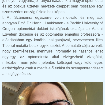
jó helyen vagyunk, jó irányba haladunk a magyar optometria
és az optikus üzletek helyzete cseppet sem rosszabb egy
szomszédos ország üzleteihez képest.
I. A.: Számomra egyszerre volt motiváló és megható,
ahogyan Prof. Dr. Hannu Laukkanen - a Pacific University of
Oregon optometriai doktori iskolájának oktatója, az Aaleni
Egyetem docense és az optometria emeritus professzora -
előadásában egy korábbi hallgatójával, nevezetesen Illés
Tiborral mutatta be az egyik tesztet. A bemutató célja az volt,
hogy szemléltesse, mennyire informatív és hasznos lehet
egy-egy, az optometrista által elvégezhető vizsgálat,
miközben nem jelent jelentős költséget vagy különleges
eszközigényt csak a megfelelő tudást és szempontrendszert
a megfigyeléshez.