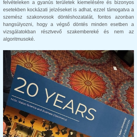
felvételeken a gyanús területek kiemelésére és bizonyos
esetekben kockázati jelzéseket is adhat, ezzel támogatva a
szemész szakorvosok döntéshozatalát, fontos azonban
hangsúlyozni, hogy a végső döntés minden esetben a
vizsgálatokban résztvevő szakembereké és nem az
algoritmusoké.