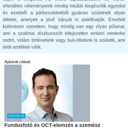
ellentétes véleményeink mindig inkább kiegészítik egymást
és ezekből a párbeszédekből gyakran születnek olyan
ötletek, amelyek a jövő irányát is alakíthatják. Emellett
különösen szeretem, hogy mindig van egy olyan pillanat,
ami a szakmai diszkussziót kifejezetten emberi mederbe
sodró, vidám történetünk vagy buli-ötletünk is születik, ami
örök emlékké válik.
Ajánlott cikkek
AKTUÁLIS
Fundusfotó és OCT-elemzés a szemész