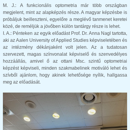
M. J.: A funkcionális optometria már több országban
megjelent, mint az alapképzés része. A magyar képzésbe is
próbáljuk beilleszteni, egyelőre a meglévő tanmenet keretei
közé, de reméljük a jövőben külön tantárgy része is lehet.
I. A.: Pénteken az egyik előadást Prof. Dr. Anna Nagl tartotta,
aki az Aalen University of Applied Studies képviseletében és
az intézmény dékánjaként volt jelen. Az a tudatosan
szervezett, magas színvonalat képviselő és szenvedélyes
hozzáállás, amivel ő az ottani Msc. szintű optometriai
képzést képviseli, minden szakmabelinek motiváló lehet és
szívből ajánlom, hogy akinek lehetősége nyílik, hallgassa
meg az előadását.