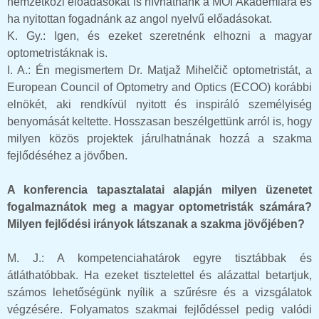
nemzetközi előadásokat is hívhatnánk a MOI Akadémiára és
ha nyitottan fogadnánk az angol nyelvű előadásokat.
K. Gy.:
Igen, és ezeket szeretnénk elhozni a magyar
optometristáknak is.
I. A.: Én megismertem Dr. Matjaž Mihelčič optometristát, a
European Council of Optometry and Optics (ECOO) korábbi
elnökét, aki rendkívül nyitott és inspiráló személyiség
benyomását keltette. Hosszasan beszélgettünk arról is, hogy
milyen közös projektek járulhatnának hozzá a szakma
fejlődéséhez a jövőben.
A konferencia tapasztalatai alapján milyen üzenetet
fogalmaznátok meg a magyar optometristák számára?
Milyen fejlődési irányok látszanak a szakma jövőjében?
M. J.: A kompetenciahatárok egyre tisztábbak és
átláthatóbbak. Ha ezeket tisztelettel és alázattal betartjuk,
számos lehetőségünk nyílik a szűrésre és a vizsgálatok
végzésére. Folyamatos szakmai fejlődéssel pedig valódi