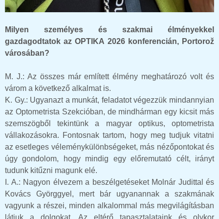
Milyen személyes és szakmai élményekkel
gazdagodtatok az OPTIKA 2026 konferencián, Portorož
városában?
M. J.: Az összes már említett élmény meghatározó volt és
várom a következő alkalmat is.
K. Gy.: Ugyanazt a munkát, feladatot végezzük mindannyian
az Optometrista Szekcióban, de mindhárman egy kicsit más
szemszögből tekintünk a magyar optikus, optometrista
vállakozásokra. Fontosnak tartom, hogy meg tudjuk vitatni
az esetleges véleménykülönbségeket, más nézőpontokat és
úgy gondolom, hogy mindig egy előremutató célt, irányt
tudunk kitűzni magunk elé.
I. A.: Nagyon élvezem a beszélgetéseket Molnár Judittal és
Kovács Györggyel, mert bár ugyanannak a szakmának
vagyunk a részei, minden alkalommal más megvilágításban
látjuk a dolgokat. Az eltérő tapasztalataink és olykor