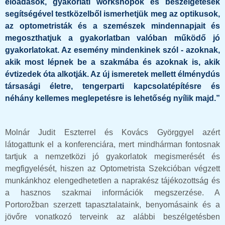
előadások, gyakorlati workshopok és beszélgetések
segítségével testközelből ismerhetjük meg az optikusok,
az optometristák és a szemészek mindennapjait és
megoszthatjuk a gyakorlatban valóban működő jó
gyakorlatokat. Az esemény mindenkinek szól - azoknak,
akik most lépnek be a szakmába és azoknak is, akik
évtizedek óta alkotják. Az új ismeretek mellett élménydús
társasági életre, tengerparti kapcsolatépítésre és
néhány kellemes meglepetésre is lehetőség nyílik majd.”
Molnár Judit Eszterrel és Kovács Györggyel azért
látogattunk el a konferenciára, mert mindhárman fontosnak
tartjuk a nemzetközi jó gyakorlatok megismerését és
megfigyelését, hiszen az Optometrista Szekcióban végzett
munkánkhoz elengedhetetlen a naprakész tájékozottság és
a hasznos szakmai információk megszerzése. A
Portorožban szerzett tapasztalataink, benyomásaink és a
jövőre vonatkozó terveink az alábbi beszélgetésben