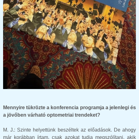
Mennyire tükrözte a konferencia programja a jelenlegi és
a jövőben várható optometriai trendeket?
M. J.: Szinte helyettünk beszéltek az előadások. De ahogy
már korábban írtam, csak azokat tudja megszólítani, akik