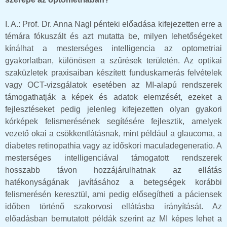
I. A.: Prof. Dr. Anna Nagl pénteki előadása kifejezetten erre a
témára fókuszált és azt mutatta be, milyen lehetőségeket
kínálhat a mesterséges intelligencia az optometriai
gyakorlatban, különösen a szűrések területén. Az optikai
szaküzletek praxisaiban készített funduskamerás felvételek
vagy OCT-vizsgálatok esetében az MI-alapú rendszerek
támogathatják a képek és adatok elemzését, ezeket a
fejlesztéseket pedig jelenleg kifejezetten olyan gyakori
kórképek felismerésének segítésére fejlesztik, amelyek
vezető okai a csökkentlátásnak, mint például a glaucoma, a
diabetes retinopathia vagy az időskori maculadegeneratio. A
mesterséges intelligenciával támogatott rendszerek
hosszabb távon hozzájárulhatnak az ellátás
hatékonyságának javításához a betegségek korábbi
felismerésén keresztül, ami pedig elősegítheti a páciensek
időben történő szakorvosi ellátásba irányítását. Az
előadásban bemutatott példák szerint az MI képes lehet a