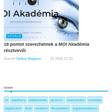
AKTUÁLIS
18 pontot szerezhetnek a MOI Akadémia
résztvevői
Szerző:
Optikai Magazin
2026.07.31.
Címkék
AI
alapítvány
álláshirdetés
április 01.
best practice
biztosítás
digitalizáció
divat
edukáció
fényvédelem
fogyasztóvédelem