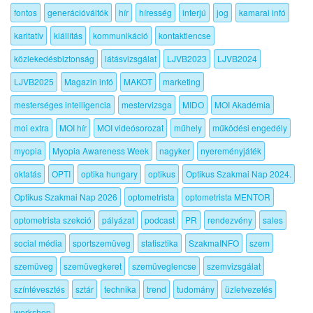
fontos
generációváltók
hír
híresség
interjú
jog
kamarai infó
karitatív
kiállítás
kommunikáció
kontaktlencse
közlekedésbiztonság
látásvizsgálat
LJVB2023
LJVB2024
LJVB2025
Magazin infó
MAKOT
marketing
mesterséges intelligencia
mestervizsga
MIDO
MOI Akadémia
moi extra
MOI hír
MOI videósorozat
műhely
működési engedély
myopia
Myopia Awareness Week
nagyker
nyereményjáték
oktatás
OPTI
optika hungary
optikus
Optikus Szakmai Nap 2024.
Optikus Szakmai Nap 2026
optometrista
optometrista MENTOR
optometrista szekció
pályázat
podcast
PR
rendezvény
sales
social média
sportszemüveg
statisztika
SzakmaINFO
szem
szemüveg
szemüvegkeret
szemüveglencse
szemvizsgálat
színtévesztés
sztár
technika
trend
tudomány
üzletvezetés
workshop