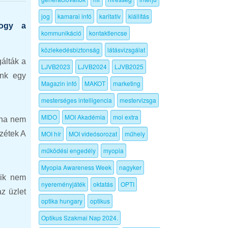
jog
kamarai infó
karitatív
kiállítás
hogy a
kommunikáció
kontaktlencse
közlekedésbiztonság
látásvizsgálat
álták a
LJVB2023
LJVB2024
LJVB2025
unk egy
Magazin infó
MAKOT
marketing
mesterséges intelligencia
mestervizsga
MIDO
MOI Akadémia
moi extra
 ha nem
zzétek A
MOI hír
MOI videósorozat
műhely
működési engedély
myopia
Myopia Awareness Week
nagyker
mik nem
nyereményjáték
oktatás
OPTI
az üzlet
optika hungary
optikus
Optikus Szakmai Nap 2024.