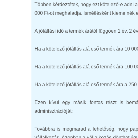
Többen kérdeztétek, hogy ezt kötelező-e adni
000 Ft-ot meghaladja. Ismétlésként kiemelnék eg
A jótállási idő a termék árától függően 1 év, 2 é
Ha a kötelező jótállás alá eső termék ára 10 000
Ha a kötelező jótállás alá eső termék ára 100 0
Ha a kötelező jótállás alá eső termék ára a 250
Ezen kívül egy másik fontos részt is bemá
adminisztrációját:
Továbbra is megmarad a lehetőség, hogy papír
vállalkozás. Azonban a vállalkozás dönthet úgy 