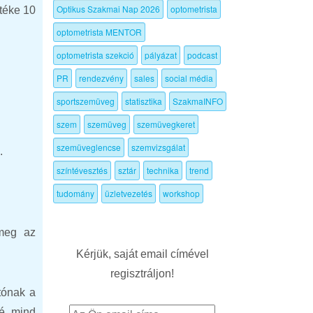
Optikus Szakmai Nap 2026
optometrista
téke 10
optometrista MENTOR
optometrista szekció
pályázat
podcast
PR
rendezvény
sales
social média
sportszemüveg
statisztika
SzakmaINFO
szem
szemüveg
szemüvegkeret
szemüveglencse
szemvizsgálat
e.
színtévesztés
sztár
technika
trend
tudomány
üzletvezetés
workshop
 meg az
Kérjük, saját email címével
regisztráljon!
tónak a
lé, mind