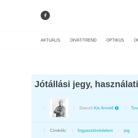
AKTUÁLIS
DIVAT/TREND
OPTIKUS
O
Jótállási jegy, használa
Szerző:
Kis Arnold
Tov
Cimkék:
fogyasztóvédelem
jog