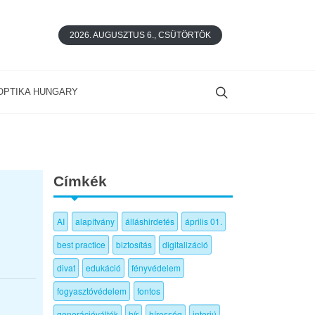
2026. AUGUSZTUS 6., CSÜTÖRTÖK
OPTIKA HUNGARY
Címkék
AI
alapítvány
álláshirdetés
április 01.
best practice
biztosítás
digitalizáció
divat
edukáció
fényvédelem
fogyasztóvédelem
fontos
generációváltók
hír
híresség
interjú