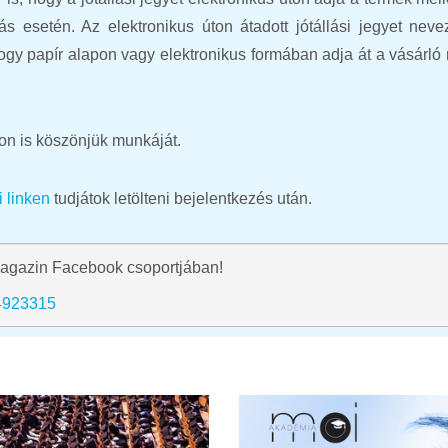
ás esetén. Az elektronikus úton átadott jótállási jegyet neve
, hogy papír alapon vagy elektronikus formában adja át a vásárló
ton is köszönjük munkáját.
i linken
tudjátok letölteni bejelentkezés után.
agazin Facebook csoportjában!
4923315