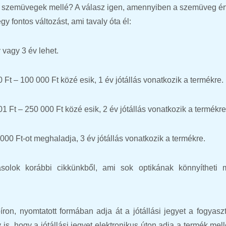
 a szemüvegek mellé? A válasz igen, amennyiben a szemüveg ér
y fontos változást, ami tavaly óta él:
v vagy 3 év lehet.
 Ft – 100 000 Ft közé esik, 1 év jótállás vonatkozik a termékre.
01 Ft – 250 000 Ft közé esik, 2 év jótállás vonatkozik a termékr
 000 Ft-ot meghaladja, 3 év jótállás vonatkozik a termékre.
solok korábbi cikkünkből, ami sok optikának könnyítheti
on, nyomtatott formában adja át a jótállási jegyet a fogyasz
is, hogy a jótállási jegyet elektronikus úton adja a termék mel