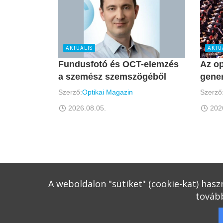
AKTUÁLIS
AKTU
Fundusfotó és OCT-elemzés
Az op
a szemész szemszögéből
gener
Szerző:
Optikai Magazin
Szerző
2026.08.05.
202
A weboldalon "sütiket" (cookie-kat) has
tovább
Copyright © 2015-2026 Optikai Magazin
Minden jog fenntartva