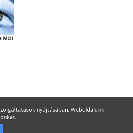
a MOI
 szolgáltatások nyújtásában. Weboldalunk
tónkat.
ozat
|
Impresszum
|
Szerzői jogok
|
Kapcsolat
|