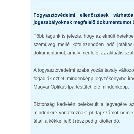
Fogyasztóvédelmi ellenőrzések várható
jogszabályoknak megfelelő dokumentumot bi
Több tagunk is jelezte, hogy az elmúlt hetekb
szemüveg mellé kötelezendően adó jótállási 
dokumentumot, amely megfelel az aktuális sza
A fogyasztóvédelmi szabályozás tavaly változott
fogadják ezt el, mindenképp jegyzőkönyvbe írass
Magyar Optikus Ipartestület felé mindenképp.
Biztonság kedvéért belekerült a legvégére a
mindenkire vonatkoznak: pl. taj számot nem kér
által, a kékkel jelölt rész pedig kitöltendő.