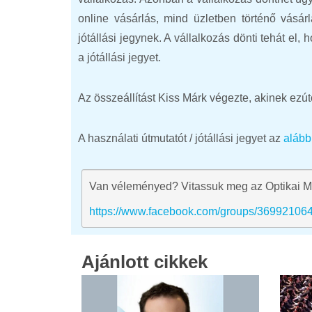
online vásárlás, mind üzletben történő vásárl
jótállási jegynek. A vállalkozás dönti tehát el
a jótállási jegyet.
Az összeállítást Kiss Márk végezte, akinek ezú
A használati útmutatót / jótállási jegyet az
alább
Van véleményed? Vitassuk meg az Optikai M
https://www.facebook.com/groups/36992106
Ajánlott cikkek