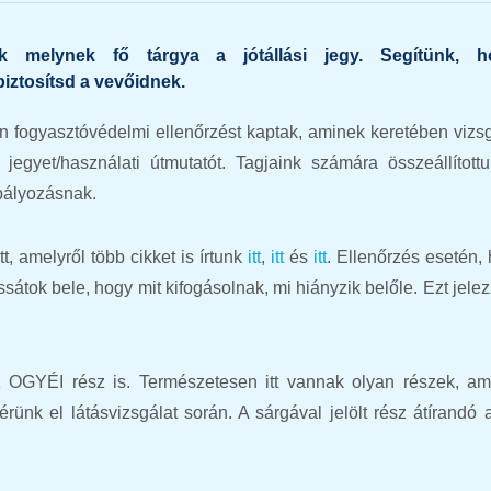
ak melynek fő tárgya a jótállási jegy. Segítünk, 
ztosítsd a vevőidnek.
en fogyasztóvédelmi ellenőrzést kaptak, aminek keretében vizsg
jegyet/használati útmutatót. Tagjaink számára összeállított
bályozásnak.
, amelyről több cikket is írtunk
itt
,
itt
és
itt
. Ellenőrzés esetén,
átok bele, hogy mit kifogásolnak, mi hiányzik belőle. Ezt jele
z OGYÉI rész is. Természetesen itt vannak olyan részek, a
ünk el látásvizsgálat során. A sárgával jelölt rész átírandó 