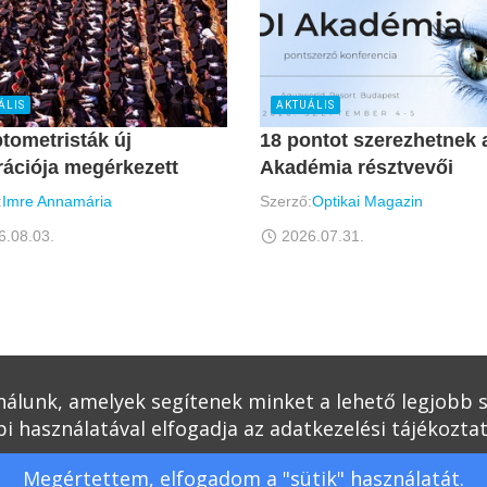
ÁLIS
AKTUÁLIS
tometristák új
18 pontot szerezhetnek 
ációja megérkezett
Akadémia résztvevői
:
Imre Annamária
Szerző:
Optikai Magazin
6.08.03.
2026.07.31.
ználunk, amelyek segítenek minket a lehető legjobb
i használatával elfogadja az adatkezelési tájékozta
Adatvédelmi és jogi nyilatk
Megértettem, elfogadom a "sütik" használatát.