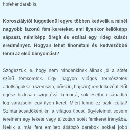
hófehér darab is.
Korosztálytól függetlenül egyre többen kedvelik a minél
nagyobb fazonú fém kereteket, ami ilyenkor kellőképp
sápaszt, némiképp öregít és ezáltal egy rideg külsőt
eredményez. Hogyan lehet finomítani és kedvezőbbé
tenni az első benyomást?
Szögezzük le, hogy nem mindenkinek állnak jól a sötét
színű fémkeretek. Egy nagyon világos természetes
adottságokkal (szemszín, bőrszín, hajszín) rendelkező illetőt
egész biztosan szigorúvá, komorrá, sok esetben sápadttá
fog varázsolni egy ilyen keret. Miért lenne ez bárki célja?
Színtanácsadóként én a világos típusú ügyfeleimet sosem
terelném egy fekete vagy túlzottan sötét fémkeret irányába.
Nekik a már fent említett átlátszó darabok sokkal jobb