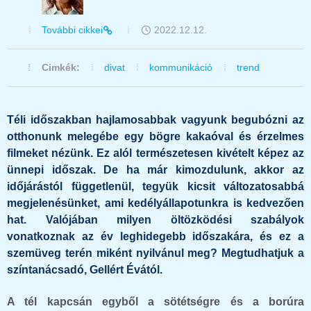
További cikkei
2022.12.12.
Cimkék:
divat
kommunikáció
trend
Téli időszakban hajlamosabbak vagyunk begubózni az
otthonunk melegébe egy bögre kakaóval és érzelmes
filmeket nézünk. Ez alól természetesen kivételt képez az
ünnepi időszak. De ha már kimozdulunk, akkor az
időjárástól függetlenül, tegyük kicsit változatosabbá
megjelenésünket, ami kedélyállapotunkra is kedvezően
hat. Valójában milyen öltözködési szabályok
vonatkoznak az év leghidegebb időszakára, és ez a
szemüveg terén miként nyilvánul meg? Megtudhatjuk a
színtanácsadó, Gellért Évától.
A tél kapcsán egyből a sötétségre és a borúra