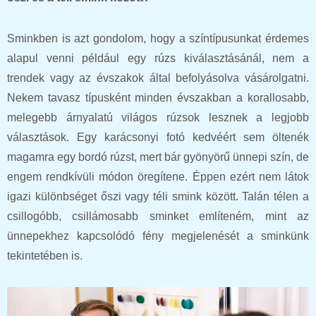
Sminkben is azt gondolom, hogy a színtípusunkat érdemes
alapul venni például egy rúzs kiválasztásánál, nem a
trendek vagy az évszakok által befolyásolva vásárolgatni.
Nekem tavasz típusként minden évszakban a korallosabb,
melegebb árnyalatú világos rúzsok lesznek a legjobb
választások. Egy karácsonyi fotó kedvéért sem öltenék
magamra egy bordó rúzst, mert bár gyönyörű ünnepi szín, de
engem rendkívüli módon öregítene. Éppen ezért nem látok
igazi különbséget őszi vagy téli smink között. Talán télen a
csillogóbb, csillámosabb sminket említeném, mint az
ünnepekhez kapcsolódó fény megjelenését a sminkünk
tekintetében is.