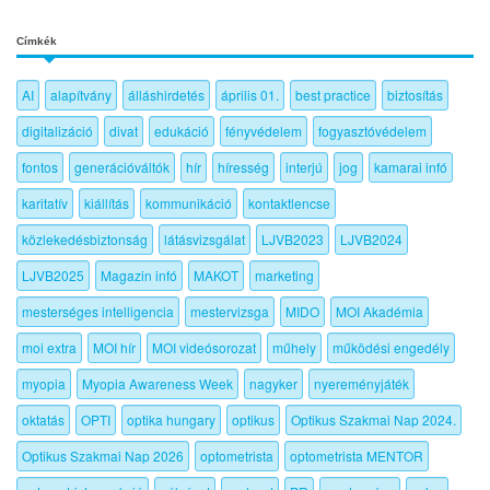
Címkék
AI
alapítvány
álláshirdetés
április 01.
best practice
biztosítás
digitalizáció
divat
edukáció
fényvédelem
fogyasztóvédelem
fontos
generációváltók
hír
híresség
interjú
jog
kamarai infó
karitatív
kiállítás
kommunikáció
kontaktlencse
közlekedésbiztonság
látásvizsgálat
LJVB2023
LJVB2024
LJVB2025
Magazin infó
MAKOT
marketing
mesterséges intelligencia
mestervizsga
MIDO
MOI Akadémia
moi extra
MOI hír
MOI videósorozat
műhely
működési engedély
myopia
Myopia Awareness Week
nagyker
nyereményjáték
oktatás
OPTI
optika hungary
optikus
Optikus Szakmai Nap 2024.
Optikus Szakmai Nap 2026
optometrista
optometrista MENTOR