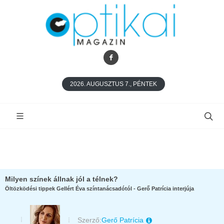
2026. AUGUSZTUS 7., PÉNTEK
Milyen színek állnak jól a télnek?
Öltözködési tippek Gellért Éva színtanácsadótól - Gerő Patrícia interjúja
Szerző:
Gerő Patrícia