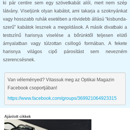
ki pár centire sem egy szövetkabát alól, mert nem szép
látvány. Viseljünk olyan kabátot, ami takarja a szoknyánkat
vagy hosszabb ruhák esetében a rövidebb állású “kisbunda-
szerű” kabátok lesznek a megoldások. A másik divatbaki a
testszínű harisnya viselése a bőrünktől teljesen elütő
árnyalatban vagy túlzottan csillogó formában. A fekete
harisnya világos cipő párosítást sem nevezném
szerencsésnek.
Van véleményed? Vitassuk meg az Optikai Magazin
Facebook csoportjában!
https://www.facebook.com/groups/369921064923315
Ajánlott cikkek