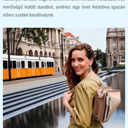
minőségű kötött darabot, amihez egy övet feldobva igazán
nőies szettet kreálhatunk.