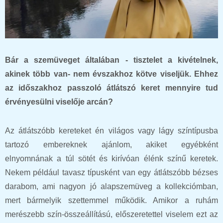
Bár a szemüveget általában - tisztelet a kivételnek,
akinek több van- nem évszakhoz kötve viseljük. Ehhez
az időszakhoz passzoló átlátszó keret mennyire tud
érvényesülni viselője arcán?
Az átlátszóbb kereteket én világos vagy lágy színtípusba
tartozó embereknek ajánlom, akiket egyébként
elnyomnának a túl sötét és kirívóan élénk színű keretek.
Nekem például tavasz típusként van egy átlátszóbb bézses
darabom, ami nagyon jó alapszemüveg a kollekciómban,
mert bármelyik szettemmel működik. Amikor a ruhám
merészebb szín-összeállítású, előszeretettel viselem ezt az