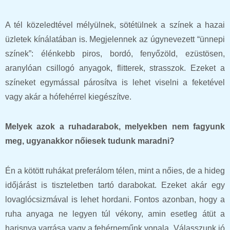
A tél közeledtével mélyülnek, sötétülnek a színek a hazai
üzletek kínálatában is. Megjelennek az úgynevezett “ünnepi
színek”: élénkebb piros, bordó, fenyőzöld, ezüstösen,
aranylóan csillogó anyagok, flitterek, strasszok. Ezeket a
színeket egymással párosítva is lehet viselni a feketével
vagy akár a hófehérrel kiegészítve.
Melyek azok a ruhadarabok, melyekben nem fagyunk
meg, ugyanakkor nőiesek tudunk maradni?
Én a kötött ruhákat preferálom télen, mint a nőies, de a hideg
időjárást is tiszteletben tartó darabokat. Ezeket akár egy
lovaglócsizmával is lehet hordani. Fontos azonban, hogy a
ruha anyaga ne legyen túl vékony, amin esetleg átüt a
harisnya varrása vagy a fehérneműnk vonala. Válasszunk jó