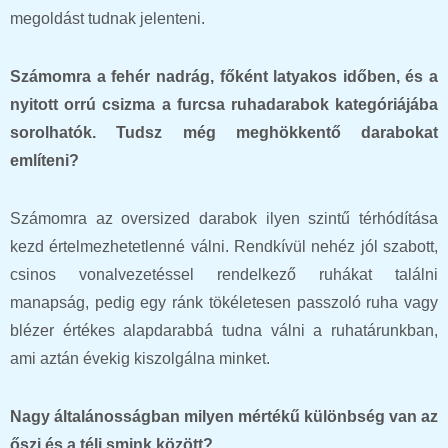
megoldást tudnak jelenteni.
Számomra a fehér nadrág, főként latyakos időben, és a
nyitott orrú csizma a furcsa ruhadarabok kategóriájába
sorolhatók. Tudsz még meghökkentő darabokat
említeni?
Számomra az oversized darabok ilyen szintű térhódítása
kezd értelmezhetetlenné válni. Rendkívül nehéz jól szabott,
csinos vonalvezetéssel rendelkező ruhákat találni
manapság, pedig egy ránk tökéletesen passzoló ruha vagy
blézer értékes alapdarabbá tudna válni a ruhatárunkban,
ami aztán évekig kiszolgálna minket.
Nagy általánosságban milyen mértékű különbség van az
őszi és a téli smink között?