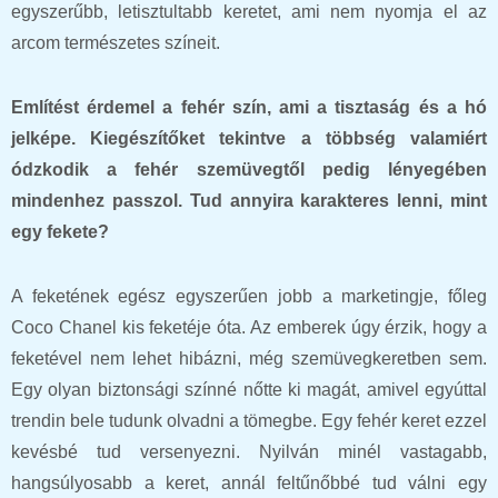
egyszerűbb, letisztultabb keretet, ami nem nyomja el az
arcom természetes színeit.
Említést érdemel a fehér szín, ami a tisztaság és a hó
jelképe. Kiegészítőket tekintve a többség valamiért
ódzkodik a fehér szemüvegtől pedig lényegében
mindenhez passzol. Tud annyira karakteres lenni, mint
egy fekete?
A feketének egész egyszerűen jobb a marketingje, főleg
Coco Chanel kis feketéje óta. Az emberek úgy érzik, hogy a
feketével nem lehet hibázni, még szemüvegkeretben sem.
Egy olyan biztonsági színné nőtte ki magát, amivel egyúttal
trendin bele tudunk olvadni a tömegbe. Egy fehér keret ezzel
kevésbé tud versenyezni. Nyilván minél vastagabb,
hangsúlyosabb a keret, annál feltűnőbbé tud válni egy