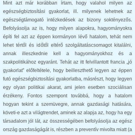
Mint azt már korábban írtam, hogy valahol milyen az
egészségbiztosítási gyakorlat, ill. milyenek lehetnek az
egészségtámogató intézkedések az bizony soktényezős.
Befolyásolja az is, hogy milyen alapokra, hagyományokra
építi fel azt az éppen kormányon lévő hatalom, tehát nem
lehet tértől és időtől eltérő szolgáltatáscsomagot kitalálni,
annak illeszkednie kell a hagyományokhoz és a
szakpolitikához egyaránt. Tehát az itt felvillantott francia „jó
gyakorlat” előfeltétele, hogy beilleszthető legyen az éppen
futó egészségbiztosítási gyakorlatba, másrészt, hogy legyen
egy olyan politikai akarat, ami jelen esetben szociálisan
érzékeny. Fontos szempont továbbá, hogy a hatalom
hogyan tekint a szemüvegre, annak gazdasági hatására,
követi-e azt a világtrendet, aminek az alapja az, hogy ha egy
társadalom jól lát, az összességében befolyásolja az egész
ország gazdaságágát is, részben a preventív mivolta miatt (a