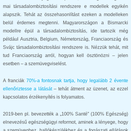
mai társadalombiztosítási rendszere e modellek egyikén
alapszik. Tehát az összehasonlítást ezeken a modelleken
belül érdemes megtenni. Magyarországon a Bismarcki
modellre épül a társadalombiztosítás, ide tartozik még
például Ausztria, Belgium, Németország, Franciaország és
Svájc társadalombiztosítási rendszere is. Nézzük tehát, mit
tud Franciaország arról, hogyan kell ösztönözni – jelen
esetben – a szemüvegviselést.
A franciák
70%-a fontosnak tartja, hogy legalább 2 évente
ellenőriztesse a látását
– tehát átment az üzenet, az ezzel
kapcsolatos érzékenyítés is folyamatos.
2019-ben pl. bevezették a „100% Santé” (100% Egészség)
elnevezésű egészségügyi reformot, aminek a lényege, hogy
a szemüveghez, hallókészülékhez és a fogászati ellátások