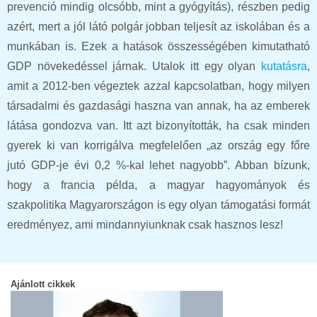
prevenció mindig olcsóbb, mint a gyógyítás), részben pedig
azért, mert a jól látó polgár jobban teljesít az iskolában és a
munkában is. Ezek a hatások összességében kimutatható
GDP növekedéssel járnak. Utalok itt egy olyan
kutatásra
,
amit a 2012-ben végeztek azzal kapcsolatban, hogy milyen
társadalmi és gazdasági haszna van annak, ha az emberek
látása gondozva van. Itt azt bizonyították, ha csak minden
gyerek ki van korrigálva megfelelően „az ország egy főre
jutó GDP-je évi 0,2 %-kal lehet nagyobb”. Abban bízunk,
hogy a francia példa, a magyar hagyományok és
szakpolitika Magyarországon is egy olyan támogatási formát
eredményez, ami mindannyiunknak csak hasznos lesz!
Ajánlott cikkek