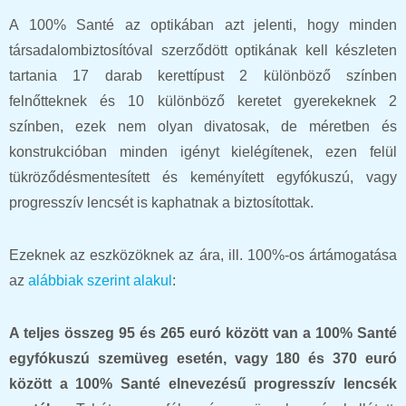
A 100% Santé az optikában azt jelenti, hogy minden
társadalombiztosítóval szerződött optikának kell készleten
tartania 17 darab kerettípust 2 különböző színben
felnőtteknek és 10 különböző keretet gyerekeknek 2
színben, ezek nem olyan divatosak, de méretben és
konstrukcióban minden igényt kielégítenek, ezen felül
tükröződésmentesített és keményített egyfókuszú, vagy
progresszív lencsét is kaphatnak a biztosítottak.
Ezeknek az eszközöknek az ára, ill. 100%-os ártámogatása
az
alábbiak szerint alakul
:
A teljes összeg 95 és 265 euró között van a 100% Santé
egyfókuszú szemüveg esetén, vagy 180 és 370 euró
között a 100% Santé elnevezésű progresszív lencsék