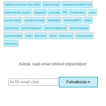
Optikus Szakmai Nap 2026
optometrista
optometrista MENTOR
optometrista szekció
pályázat
podcast
PR
rendezvény
sales
social média
sportszemüveg
statisztika
SzakmaINFO
szem
szemüveg
szemüvegkeret
szemüveglencse
szemvizsgálat
színtévesztés
sztár
technika
trend
tudomány
üzletvezetés
workshop
Kérjük, saját email címével regisztráljon!
Feliratkozás