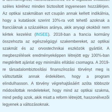
széles köréhez minden biztosított ingyenesen hozzáférjen.
Az optikai szakmában ezt csupán annak kellett indikálnia,
hogy a kutatások szerint 10%-ra volt tehető azoknak a
franciáknak a százalékos aránya, akik anyagi okokból nem
kértek kezelést (
INSEE
). 2018-ban a francia kormány
összehozta az egészségügyi szakembereket, az optikai
szakmát és az orvostechnikai eszközök gyártóit. A
megbeszélések eredményeképpen létrejött egy 100%-ban
megtérített ajánlat egy minimális ellátási csomagra. A 2019-
re társadalombiztosítási finanszírozási törvényt meg is
változtatták annak érdekében, hogy a program
elindulhasson. A törvény végrehajtásáért azóta többször
módosítottak rendeleteket, hogy mind az optikai szakma,
mind pedig azok, akik miatt a reform létrejött, haszonélvezői
legyenek a változásoknak.