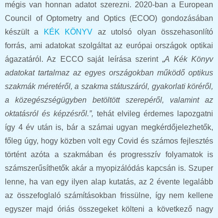
mégis van honnan adatot szerezni. 2020-ban a European
Council of Optometry and Optics (ECOO) gondozásában
készült a
KÉK KÖNYV
az utolsó olyan összehasonlító
forrás, ami adatokat szolgáltat az európai országok optikai
ágazatáról. Az ECCO saját leírása szerint „
A Kék Könyv
adatokat tartalmaz az egyes országokban működő optikus
szakmák méretéről, a szakma státuszáról, gyakorlati köréről,
a közegészségügyben betöltött szerepéről, valamint az
oktatásról és képzésről.”,
tehát elvileg érdemes lapozgatni
így 4 év után is, bár a számai ugyan megkérdőjelezhetők,
főleg úgy, hogy közben volt egy Covid és számos fejlesztés
történt azóta a szakmában és progresszív folyamatok is
számszerűsíthetők akár a myopizálódás kapcsán is. Szuper
lenne, ha van egy ilyen alap kutatás, az 2 évente legalább
az összefoglaló számításokban frissülne, így nem kellene
egyszer majd óriás összegeket költeni a következő nagy