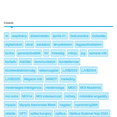
Címkék
AI
alapítvány
álláshirdetés
április 01.
best practice
biztosítás
digitalizáció
divat
edukáció
fényvédelem
fogyasztóvédelem
fontos
generációváltók
hír
híresség
interjú
jog
kamarai infó
karitatív
kiállítás
kommunikáció
kontaktlencse
közlekedésbiztonság
látásvizsgálat
LJVB2023
LJVB2024
LJVB2025
Magazin infó
MAKOT
marketing
mesterséges intelligencia
mestervizsga
MIDO
MOI Akadémia
moi extra
MOI hír
MOI videósorozat
műhely
működési engedély
myopia
Myopia Awareness Week
nagyker
nyereményjáték
oktatás
OPTI
optika hungary
optikus
Optikus Szakmai Nap 2024.