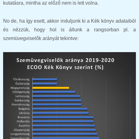
kutatásra, mintha az előző nem is lett volna.
No de, ha így esett, akkor induljunk ki a Kék könyv adataiból
és nézzük, hogy hol is állunk a rangsorban pl. a
szemüvegviselők arányát tekintve: