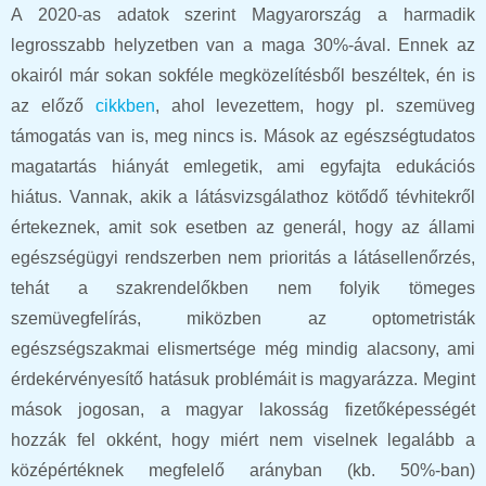
A 2020-as adatok szerint Magyarország a harmadik
legrosszabb helyzetben van a maga 30%-ával. Ennek az
okairól már sokan sokféle megközelítésből beszéltek, én is
az előző
cikkben
, ahol levezettem, hogy pl. szemüveg
támogatás van is, meg nincs is. Mások az egészségtudatos
magatartás hiányát emlegetik, ami egyfajta edukációs
hiátus. Vannak, akik a látásvizsgálathoz kötődő tévhitekről
értekeznek, amit sok esetben az generál, hogy az állami
egészségügyi rendszerben nem prioritás a látásellenőrzés,
tehát a szakrendelőkben nem folyik tömeges
szemüvegfelírás, miközben az optometristák
egészségszakmai elismertsége még mindig alacsony, ami
érdekérvényesítő hatásuk problémáit is magyarázza. Megint
mások jogosan, a magyar lakosság fizetőképességét
hozzák fel okként, hogy miért nem viselnek legalább a
középértéknek megfelelő arányban (kb. 50%-ban)