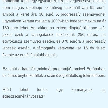
esetében.
Tehát egy egyfókuszú szemüveglencsével ellátott,
nem magas dioptriájú szemüveg maximált ára 95 euró,
amiből a keret ára 30 euró. A progresszív szemüvegnél
ugyanilyen keretár mellett a 100%-ban fedezett maximum ár
180 euró lehet. Ám akkor, ha extrém dioptriáról lenne szó,
akkor ezek a támogatások felkúsznak 256 euróra az
egyfókuszú szemüveg esetén, és 370 euróra a progresszív
lencsék esetén. A támogatás kétévente jár 16 év felett,
évente az ennél fiatalabbaknak.
Ez tehát a franciák „minimál programja”, amivel Európában
az élmezőnybe kerültek a szemüvegellátottság tekintetében.
Miért lehet fontos egy kormánynak az
egészségméltányosság?