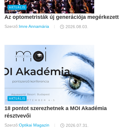
AKTUÁLIS
Az optometristák új generációja megérkezett
Szerző:
Imre Annamária
2026.08.03.
AKTUÁLIS
18 pontot szerezhetnek a MOI Akadémia
résztvevői
Szerző:
Optikai Magazin
2026.07.31.