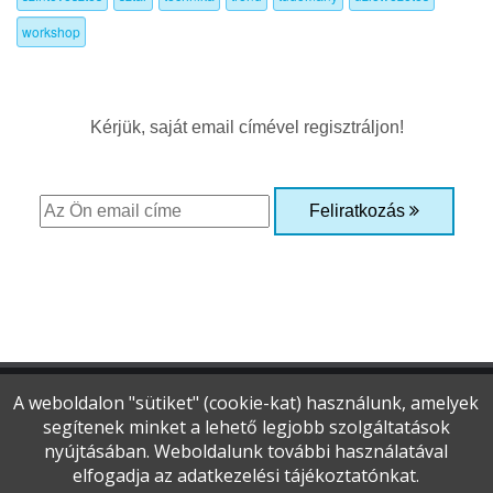
workshop
Kérjük, saját email címével regisztráljon!
Feliratkozás
A weboldalon "sütiket" (cookie-kat) használunk, amelyek
segítenek minket a lehető legjobb szolgáltatások
Copyright © 2015-2026 Optikai Magazin
nyújtásában. Weboldalunk további használatával
Minden jog fenntartva
elfogadja az adatkezelési tájékoztatónkat.
Adatvédelmi és jogi nyilatkozat
|
Impresszum
|
Szerzői jogok