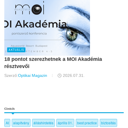
AKTUÁLIS
18 pontot szerezhetnek a MOI Akadémia
résztvevői
Szerző:
Optikai Magazin
2026.07.31.
Címkék
AI
alapítvány
álláshirdetés
április 01.
best practice
biztosítás