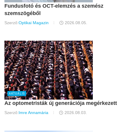
Fundusfotó és OCT-elemzés a szemész
szemszögéből
Szerző:
Optikai Magazin
2026.08.05.
AKTUÁLIS
Az optometristák új generációja megérkezett
Szerző:
Imre Annamária
2026.08.03.