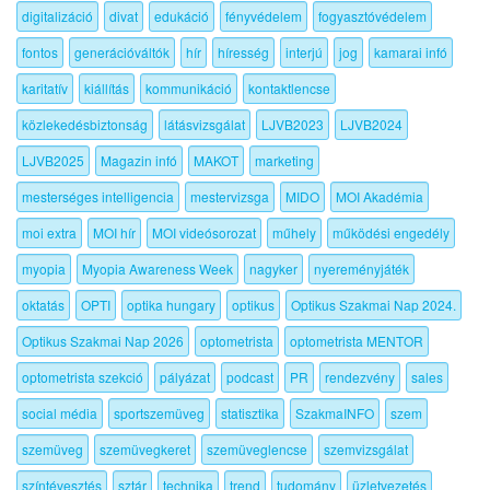
digitalizáció
divat
edukáció
fényvédelem
fogyasztóvédelem
fontos
generációváltók
hír
híresség
interjú
jog
kamarai infó
karitatív
kiállítás
kommunikáció
kontaktlencse
közlekedésbiztonság
látásvizsgálat
LJVB2023
LJVB2024
LJVB2025
Magazin infó
MAKOT
marketing
mesterséges intelligencia
mestervizsga
MIDO
MOI Akadémia
moi extra
MOI hír
MOI videósorozat
műhely
működési engedély
myopia
Myopia Awareness Week
nagyker
nyereményjáték
oktatás
OPTI
optika hungary
optikus
Optikus Szakmai Nap 2024.
Optikus Szakmai Nap 2026
optometrista
optometrista MENTOR
optometrista szekció
pályázat
podcast
PR
rendezvény
sales
social média
sportszemüveg
statisztika
SzakmaINFO
szem
szemüveg
szemüvegkeret
szemüveglencse
szemvizsgálat
színtévesztés
sztár
technika
trend
tudomány
üzletvezetés