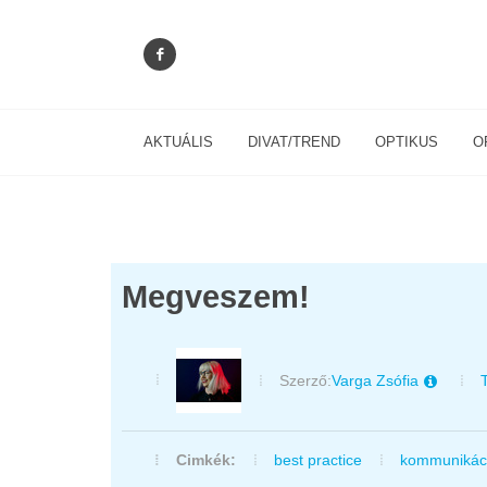
AKTUÁLIS
DIVAT/TREND
OPTIKUS
O
Megveszem!
Szerző:
Varga Zsófia
Cimkék:
best practice
kommunikác