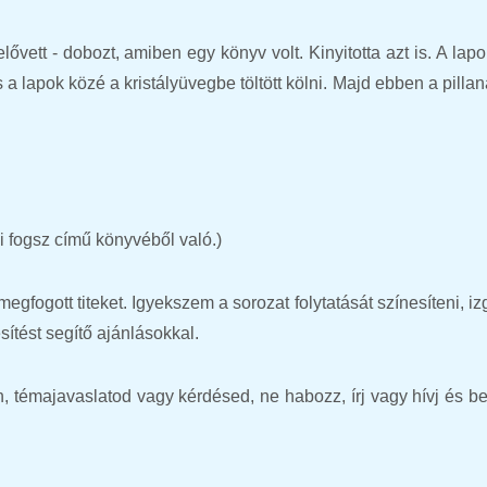
lővett - dobozt, amiben egy könyv volt. Kinyitotta azt is. A lap
 a lapok közé a kristályüvegbe töltött kölni. Majd ebben a pilla
ni fogsz című könyvéből való.)
gfogott titeket. Igyekszem a sorozat folytatását színesíteni, i
sítést segítő ajánlásokkal.
n, témajavaslatod vagy kérdésed, ne habozz, írj vagy hívj és b