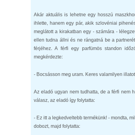
Akár aktuális is lehetne egy hosszú maszkhor
ihlette, hanem egy pár, akik szlovéniai pihené
meglátott a kirakatban egy - számára - lélegzet
ellen tudna állni és ne rángatná be a partnerét
férjéhez. A férfi egy parfümös standon időz
megkérdezte:
- Bocsásson meg uram. Keres valamilyen illato
Az eladó ugyan nem tudhatta, de a férfi nem h
válasz, az eladó így folytatta:
- Ez itt a legkedveltebb termékünk! - mondta, m
dobozt, majd folytatta: