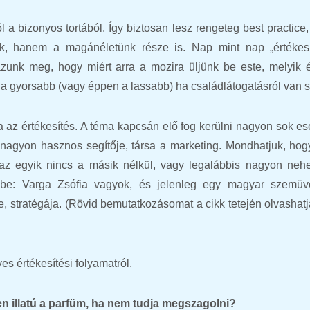
l a bizonyos tortából. Így biztosan lesz rengeteg best practice
, hanem a magánéletünk része is. Nap mint nap „értékesí
unk meg, hogy miért arra a mozira üljünk be este, melyik é
t a gyorsabb (vagy éppen a lassabb) ha családlátogatásról van s
a az értékesítés. A téma kapcsán elő fog kerülni nagyon sok es
 nagyon hasznos segítője, társa a marketing. Mondhatjuk, hog
y az egyik nincs a másik nélkül, vagy legalábbis nagyon neh
k be: Varga Zsófia vagyok, és jelenleg egy magyar szemüv
, stratégája. (Rövid bemutatkozásomat a cikk tetején olvashatj
es értékesítési folyamatról.
n illatú a parfüm, ha nem tudja megszagolni?