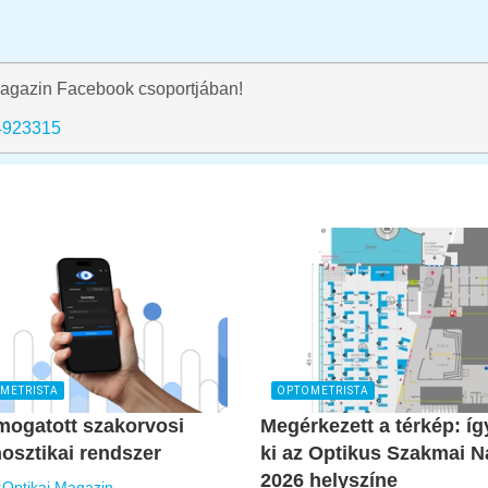
agazin Facebook csoportjában!
4923315
METRISTA
OPTOMETRISTA
mogatott szakorvosi
Megérkezett a térkép: íg
osztikai rendszer
ki az Optikus Szakmai N
2026 helyszíne
:
Optikai Magazin