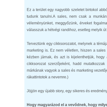
Ez a terület egy nagyobb szeletet birtokol abbó
tudunk tanulni.
A sales, nem csak a munkánk
véleményünket, meggyőzünk, érveket fogalmaz
válasszuk a hétvégi randihoz, esetleg melyik ú
Terveztünk egy cikksorozatot, melynek a témáj
marketing is. Ez nem véletlen, hiszen a sales
kézben járnak, és azt is kijelenthetjük, hog
cikksorozat szerzőjeként, hadd mutatkozza
márkának vagyok a sales és marketing vezetője
rákattintotok a nevemre.)
Jöjjön egy újabb story, egy sikeres és eredmény
Hogy magyarázod el a vevődnek, hogy milye