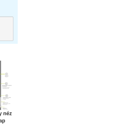
y néz
ap