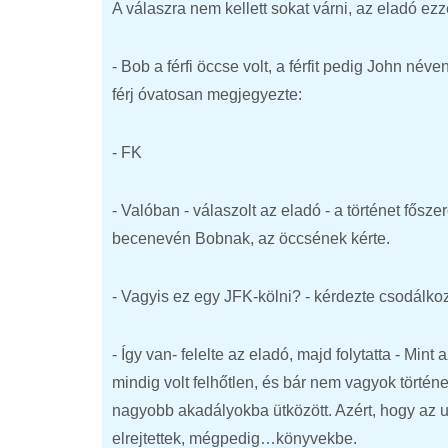
A válaszra nem kellett sokat várni, az eladó ezze
- Bob a férfi öccse volt, a férfit pedig John név
férj óvatosan megjegyezte:
- FK
- Valóban - válaszolt az eladó - a történet fős
becenevén Bobnak, az öccsének kérte.
- Vagyis ez egy JFK-kölni? - kérdezte csodálkozv
- Így van- felelte az eladó, majd folytatta - Mi
mindig volt felhőtlen, és bár nem vagyok törté
nagyobb akadályokba ütközött. Azért, hogy az 
elrejtettek, mégpedig…könyvekbe.