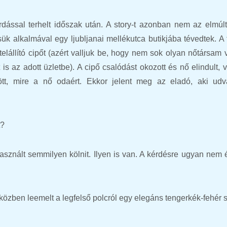
dással terhelt időszak után. A story-t azonban nem az elmúlt
sük alkalmával egy ljubljanai mellékutca butikjába tévedtek. A
elállító cipőt (azért valljuk be, hogy nem sok olyan nőtársam 
 is az adott üzletbe). A cipő csalódást okozott és nő elindult, 
ött, mire a nő odaért. Ekkor jelent meg az eladó, aki udv
t?
asznált semmilyen kölnit. Ilyen is van. A kérdésre ugyan nem é
iközben leemelt a legfelső polcról egy elegáns tengerkék-fehér 