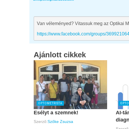
Van véleményed? Vitassuk meg az Optikai M
https://www.facebook.com/groups/36992106
Ajánlott cikkek
OPTOMETRISTA
OPTO
Esélyt a szemnek!
AI-tá
diagn
Szerző:
Szőke Zsuzsa
Szerző