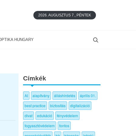
2026. AUGUSZTUS 7., PÉNTEK
OPTIKA HUNGARY
Címkék
AI
alapítvány
álláshirdetés
április 01.
best practice
biztosítás
digitalizáció
divat
edukáció
fényvédelem
fogyasztóvédelem
fontos
generációváltók
hír
híresség
interjú