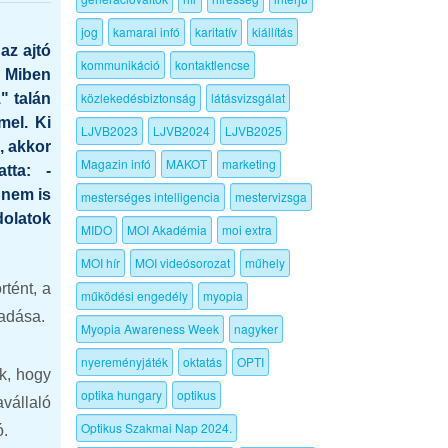
jog
kamarai infó
karitatív
kiállítás
az ajtó
kommunikáció
kontaktlencse
! Miben
közlekedésbiztonság
látásvizsgálat
" talán
mel. Ki
LJVB2023
LJVB2024
LJVB2025
, akkor
Magazin infó
MAKOT
marketing
atta: -
 nem is
mesterséges intelligencia
mestervizsga
dolatok
MIDO
MOI Akadémia
moi extra
MOI hír
MOI videósorozat
műhely
tént, a
működési engedély
myopia
iadása.
Myopia Awareness Week
nagyker
nyereményjáték
oktatás
OPTI
k, hogy
optika hungary
optikus
vállaló
Optikus Szakmai Nap 2024.
ó.