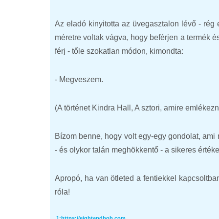
Az eladó kinyitotta az üvegasztalon lévő - rég e
méretre voltak vágva, hogy beférjen a termék és
férj - tőle szokatlan módon, kimondta:
- Megveszem.
(A történet Kindra Hall, A sztori, amire emlékez
Bízom benne, hogy volt egy-egy gondolat, ami me
- és olykor talán meghökkentő - a sikeres értéke
Apropó, ha van ötleted a fentiekkel kapcsoltba
róla!
1:
https://eightandbob.com