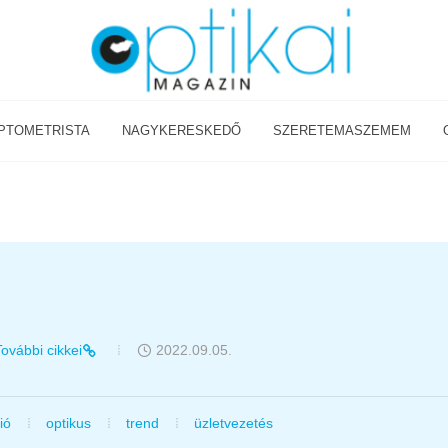
PTOMETRISTA
NAGYKERESKEDŐ
SZERETEMASZEMEM
További cikkei
2022.09.05.
ió
optikus
trend
üzletvezetés