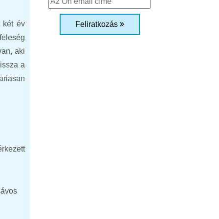
 két év
Feliratkozás
 feleség
van, aki
vissza a
ariasan
rkezett
sávos