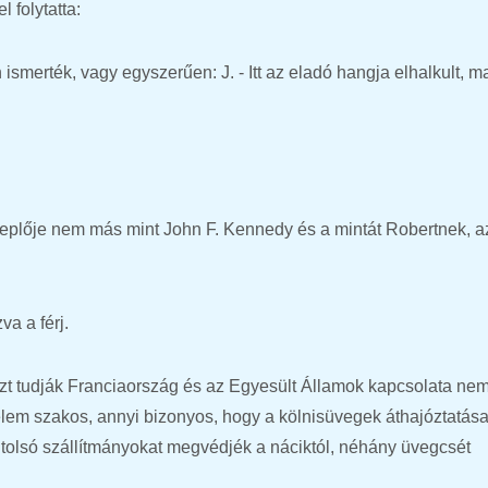
l folytatta:
en ismerték, vagy egyszerűen: J. - Itt az eladó hangja elhalkult, m
zereplője nem más mint John F. Kennedy és a mintát Robertnek, 
a a férj.
nt azt tudják Franciaország és az Egyesült Államok kapcsolata ne
nelem szakos, annyi bizonyos, hogy a kölnisüvegek áthajóztatás
utolsó szállítmányokat megvédjék a náciktól, néhány üvegcsét