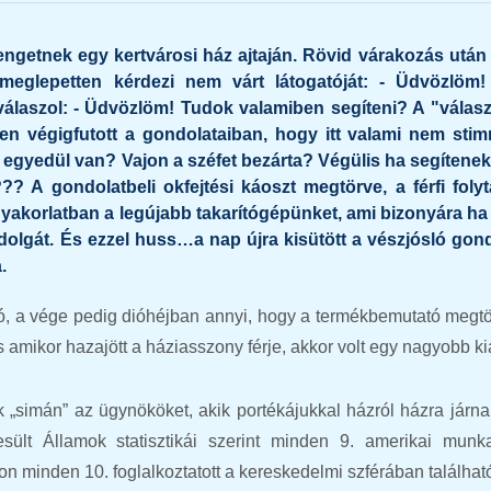
getnek egy kertvárosi ház ajtaján. Rövid várakozás után 
 meglepetten kérdezi nem várt látogatóját: - Üdvözlöm
válaszol: - Üdvözlöm! Tudok valamiben segíteni? A "válasz
en végigfutott a gondolataiban, hogy itt valami nem stim
y egyedül van? Vajon a széfet bezárta? Végülis ha segítenek
 A gondolatbeli okfejtési káoszt megtörve, a férfi folyt
akorlatban a legújabb takarítógépünket, ami bizonyára ha
dolgát. És ezzel huss…a nap újra kisütött a vészjósló gon
.
ó, a vége pedig dióhéjban annyi, hogy a termékbemutató megtör
s amikor hazajött a háziasszony férje, akkor volt egy nagyobb k
„simán” az ügynököket, akik portékájukkal házról házra járna
ült Államok statisztikái szerint minden 9. amerikai munka
n minden 10. foglalkoztatott a kereskedelmi szférában találhat