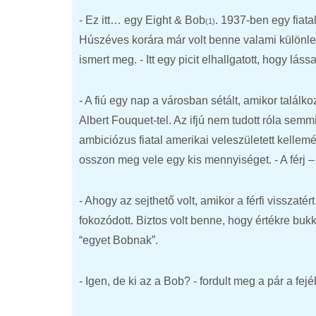
- Ez itt… egy Eight & Bob
. 1937-ben egy fiatal
(1)
Húszéves korára már volt benne valami különlege
ismert meg. - Itt egy picit elhallgatott, hogy lás
- A fiú egy nap a városban sétált, amikor találko
Albert Fouquet-tel. Az ifjú nem tudott róla semmit
ambiciózus fiatal amerikai veleszületett kellem
osszon meg vele egy kis mennyiséget. - A férj – 
- Ahogy az sejthető volt, amikor a férfi visszat
fokozódott. Biztos volt benne, hogy értékre buk
“egyet Bobnak”.
- Igen, de ki az a Bob? - fordult meg a pár a fej