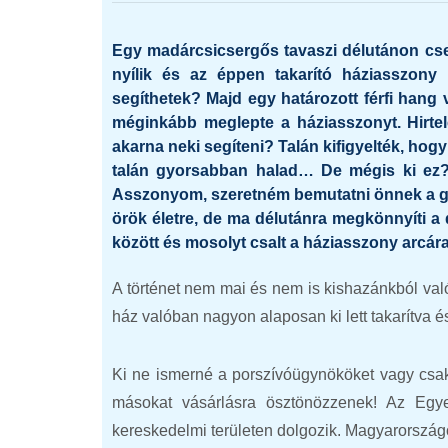
Egy madárcsicsergős tavaszi délutánon csen
nyílik és az éppen takarító háziasszony
segíthetek? Majd egy határozott férfi hang 
méginkább meglepte a háziasszonyt. Hirtel
akarna neki segíteni? Talán kifigyelték, hog
talán gyorsabban halad… De mégis ki ez???
Asszonyom, szeretném bemutatni önnek a gy
örök életre, de ma délutánra megkönnyíti a 
között és mosolyt csalt a háziasszony arcára
A történet nem mai és nem is kishazánkból val
ház valóban nagyon alaposan ki lett takarítva é
Ki ne ismerné a porszívóügynököket vagy csak 
másokat vásárlásra ösztönözzenek! Az Egyes
kereskedelmi területen dolgozik. Magyarországo