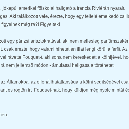
, jóképű, amerikai főiskolai hallgató a francia Riviérán nyaralt.
s. Aki találkozott vele, érezte, hogy egy felfelé emelkedő csill
sa figyelnek még rá?! Figyeltek!
zott egy párizsi arisztokratával, aki nem mellesleg parfümszakért
, csak érezte, hogy valami hihetetlen illat lengi körül a férfit. Az
ével rávette Fouquet-t, aki soha nem kereskedett a kölnijével, h
rá nem jellemző módon - ámulattal hallgatta a történetet.
ért az Államokba, az ellenállhatatlansága a kölni segítségével csa
kant és rögtön írt Fouquet-nak, hogy küldjön még nyolc mintát é
ében.