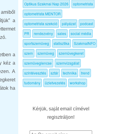
Optikus Szakmai Nap 2026
optometrista
, amiből
optometrista MENTOR
tjük” a
optometrista szekció
pályázat
podcast
ttermet
PR
rendezvény
sales
social média
zó.
sportszemüveg
statisztika
SzakmaINFO
szem
szemüveg
szemüvegkeret
etben a
y kéz a
szemüveglencse
szemvizsgálat
ezen. A
színtévesztés
sztár
technika
trend
egkeret
tudomány
üzletvezetés
workshop
átok ha
Kérjük, saját email címével
regisztráljon!